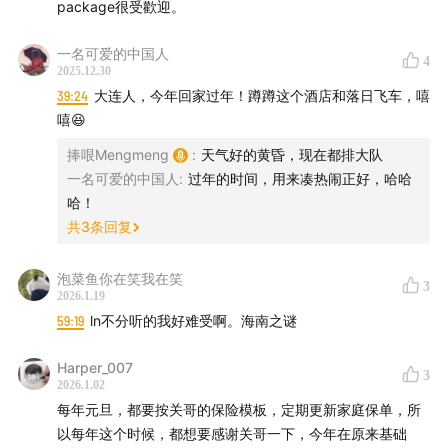
package很受歡迎。
曾被忽略的美好
一名可爱的中国人
七七好物——精准悦己，解决刚需
4
2025.12.30
39:24
大连人，今年回家过年！蹲蹲这个酒店和落日飞车，嘻
41:59
养发馆会员卡：将洗头外包，用 50 分钟的深度按摩
嘻😆
为状态「充电」
捧哏Mengmeng
:
天气好的黄昏，现在都排大队
一名可爱的中国人
:
过年的时间，用来凑热闹正好，哈哈
46:09
收纳师上门服务：用 799 元买回衣帽间的视觉秩序
哈！
与心理清爽
共
3
条回复
51:08
路易波士茶：不含咖啡因的「南非国宝」，温润的抗
泡菜鱼你在笑我在笑
氧热饮
3
2026.1.19
59:19
ln不分听的我好难受啊。海南之谜
54:23
奥尔滨黄金油：以油养肤的疗愈感，抚平干燥皮肤与
紧绷情绪
Harper_007
3
2026.1.02
每年元旦，都要按关哥的保险模板，定期更新家庭保单，所
57:25
Keep 联名奖牌：把跑步里程，兑换成看得见的「纸
以每年这个时候，都想要感谢关哥一下，今年在原来基础
片人」正反馈