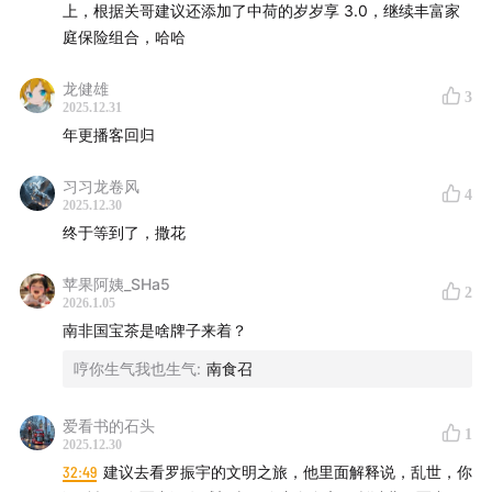
上，根据关哥建议还添加了中荷的岁岁享 3.0，继续丰富家
庭保险组合，哈哈
阿九好物——细节优化，舒适升级
龙健雄
62:49
宠物剃毛器：工欲善其事，长毛猫家庭的「职业
3
2025.12.31
级」卫生解决方案
年更播客回归
66:34
Quicker 软件：Windows效率神器，让高频电脑办
习习龙卷风
4
2025.12.30
公实现「一键直达」
终于等到了，撒花
69:12
海露滴眼液：专利真空设计长效保质，温和缓解高强
苹果阿姨_SHa5
度用眼的干涩
2
2026.1.05
南非国宝茶是啥牌子来着？
72:21
乐瓜抱枕：符合人体工学的床品支撑，用「拥抱」动
哼你生气我也生气
:
南食召
作换取深度睡眠
爱看书的石头
朦朦好物——共享美好，解锁体验
1
2025.12.30
32:49
建议去看罗振宇的文明之旅，他里面解释说，乱世，你
76:28
盼盼全麦坚果脆片：山姆性心水之选，香酥脆软口