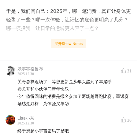
于是，我们问自己：2025年，哪一笔消费，真正让身体更
轻盈了一些？哪一次体验，让记忆的底色更明亮了几分？
哪一项投资，让日常的运转更从容了一点？
答案渐渐清晰：最值得的消费，从不是最昂贵的，而是那
展开Show Notes
些精准满足了我们最深切渴望的——对健康的敬畏，对体
验的渴求，对美好生活具体而微的兑现。
妖零零格鲁布
31
这份清单里，没有冲动消费的后悔，只有精心选择后的笃
2025.12.30
关哥总算返场了～等您更新是从年头熬到了年尾🤣
定。从一口干净的食物，到一夜安睡的远方；从一场家门
㊗️关哥和小伙伴们新年快乐！
口的度假，到一件提升效率的利器——我们为这些“值得”
今年值得回味的消费是报名参加了两场越野跑比赛，重返赛
投票，因为它们共同指向同一个目标：用每一分钱，认真
场感觉好棒！为体验买单😜
滋养自己，构建理想的生活。
Lisa小奈
26
这不仅是消费盘点，更是一份关于如何爱自己的生活实
2025.12.30
终于想起小宇宙密码了是吧
证。愿你在这里，找到属于自己的那份“值得”。