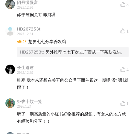
阿丹慢慢富
3
2025.12.30
终于等到关哥 哦耶✌️
HD267253t
1
2025.12.31
45:46
想要七七分享养发馆
HD267253t
:
另外推荐七七下次去广西试一下茶麸洗头。
长生道君
4
2025.12.29
哇塞 我本来还想在关哥的公众号下面催跟这一期呢 没想到就
跟了！
虾饺十蚊一笼
1
2026.1.24
听了一期高质量的小红书好物推荐的感觉，有女人的地方就
有经验和分享！！