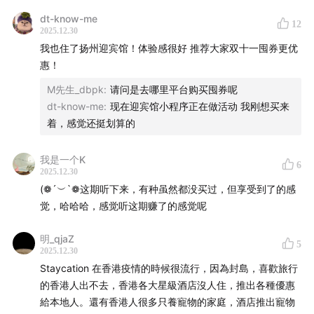
dt-know-me
⌛时间轴
12
2025.12.30
我也住了扬州迎宾馆！体验感很好 推荐大家双十一囤券更优
关哥好物——体验至上，滋养身心
惠！
02:38
扬州迎宾馆：园林式酒店慢旅行，在「滋养身心」
M先生_dbpk
:
请问是去哪里平台购买囤券呢
dt-know-me
:
现在迎宾馆小程序正在做活动 我刚想买来
的环境中真度假
着，感觉还挺划算的
14:40
希腊酸奶：在忌口与身体限制下，精准补充蛋白质，
我是一个K
满足营养需求
6
2025.12.30
(❁´︶`❁这期听下来，有种虽然都没买过，但享受到了的感
19:40
《挽救计划》：细腻、轻巧的英雄科幻，看完会有温
觉，哈哈哈，感觉听这期赚了的感觉呢
情的戒断反应
明_qjaZ
5
22:31
《五代十国全史》：用 222 万字重塑世界观，看乱
2025.12.30
世感受当下幸福
Staycation 在香港疫情的時候很流行，因為封島，喜歡旅行
的香港人出不去，香港各大星級酒店沒人住，推出各種優惠
35:13
給本地人。還有香港人很多只養寵物的家庭，酒店推出寵物
大连 Staycation：省心不折腾，在本地海景房体验