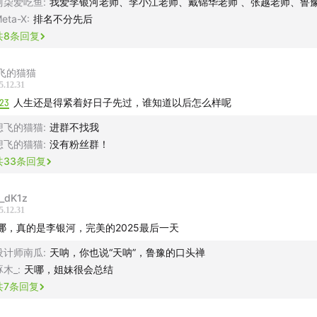
阿柒爱吃鱼
:
我爱李银河老师、李小江老师、戴锦华老师 、张越老师、鲁豫
eta-X
:
排名不分先后
嘉宾】
共
8
条回复
，社会学家
飞的猫猫
5.12.31
，媒体人、主持人
:23
人生还是得紧着好日子先过，谁知道以后怎么样呢
节目介绍】
想飞的猫猫
:
进群不找我
想飞的猫猫
:
没有粉丝群！
述第八季第七期节目，鲁豫与李银河在「新时代」的语境中，回
共
33
条回复
时代反复推搡，又如何一步步站稳自己。
is_dK1z
5.12.31
期，她被唤作「三反」，一个不分性别、没有私人意味的名字，
哪，真的是李银河，完美的2025最后一天
，把个体直接嵌入集体叙事。初中学业中断，她随知青大潮进入
设计师南瓜
:
天呐，你也说“天呐”，鲁豫的口头禅
辗转山西乡村，在漫长而重复的劳作中，她开始意识到：既有的
啄木_
:
天哪，姐妹很会总结
效，答案也不再来自任何权威。
共
7
条回复
内女性主义的先驱，她性别意识的启蒙并不来自理论，而来源于