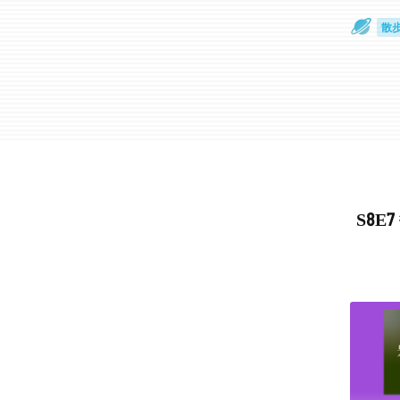
散
通
S8