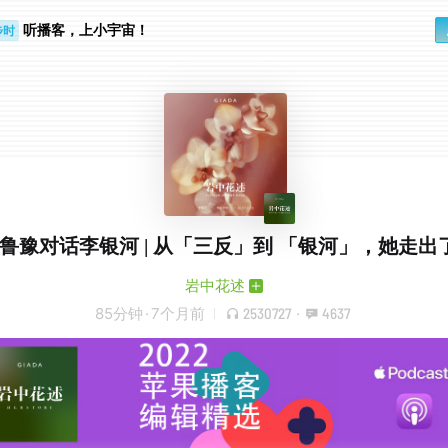
步时
勤路上
听播客，上小宇宙！
E7 鲁豫对话李银河 | 从「三反」到 「银河」，她走
岩中花述
85分钟
·
7个月前
2530727
·
4637