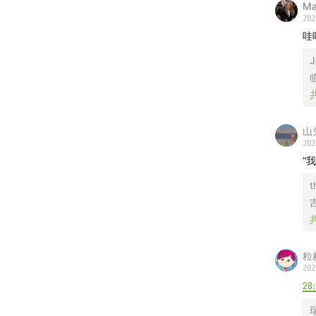
Ma
亲讲述
202
是「清
哇
姓，女
J
大学恢
考。1
活」的
山
趣，那
202
“
她一生
t
他们的
梦中提
她说，
粒
为自己
202
28:
够了。