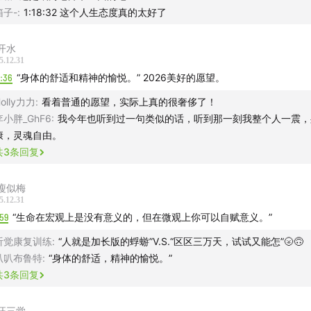
箱子-
:
1:18:32 这个人生态度真的太好了
开水
5.12.31
5:36
“身体的舒适和精神的愉悦。” 2026美好的愿望。
olly力力
:
看着普通的愿望，实际上真的很奢侈了！
李小胖_GhF6
:
我今年也听到过一句类似的话，听到那一刻我整个人一震，
康，灵魂自由。
共
3
条回复
瘦似梅
5.12.31
59
“生命在宏观上是没有意义的，但在微观上你可以自赋意义。”
听觉康复训练
:
“人就是加长版的蜉蝣”V.S.“区区三万天，试试又能怎”🌝🙃
叭叭布鲁特
:
“身体的舒适，精神的愉悦。”
共
3
条回复
汪三觉