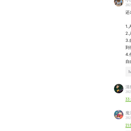
202
【内容
还
Part
1
2
05:20
童
3
到
10:34
随
4
自
16:09
妈
M
19:18
听
清
202
25:11
当
33:
33:42
位
魔
202
Part
21: