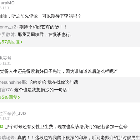
uraMO
爱情时不诉苦、也不自怜，面对伴侣的情感波动，她形容自己的
5.12.31
晨散步」。在这样的氛围中，她自然地接受了男女平等，孩子可
哇哇，听之前先评论，可以期待下李娟吗？
性无需入族谱，在经济与情感中坚守独立。
enny_zZ
:
期待个和邵艺辉的🥹！！
临界散射
:
那我要周轶君，在慢谈也行。
复招生后，她像上满发条的钟，把时间填得密不透风，整日读书
共
57
条回复
979年费孝通主持社会学讲习班，她第一次真正接触这门研究「人
学问，自己设计问卷、拿着单位介绍信跑社区调查，率先尝到了
鬼晏然
一刻，她看清了自己将要为之付诸一生的事业。
5.12.31
我觉得人生还是得紧着好日子先过，因为谁知道以后怎么样呢?”
追求爱与美，与王小波因《绿毛水怪》相识，在文学与思想中彼
hesunshine那
:
哈哈哈哈 我在找你这句话
关系被反复书写，却始终建立在平等与欣赏之上，28年过去，她
吉言GY
:
这个也是我想摘抄的一句话！
醒他注意心脏——那是一种不需要告别的关系。
共
5
条回复
人生在宇宙尺度上如蜉蝣般短暂，并无宏观意义；但在微观层面
粒不辛苦_JvIz
设定标准：身体的舒适，精神的愉悦。若还能在其中获得爱与美
5.12.31
13
那个时候还有女性卫生费，现在也应该给我们的底薪多加一点😆
瑞瑞瑞酱
:
真的！！这段也给我留下很深的印象，听到老师介绍那时候男生