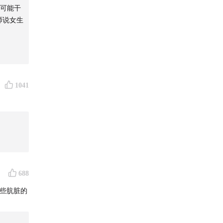
生可能干
师说女生
1041
688
些肮脏的