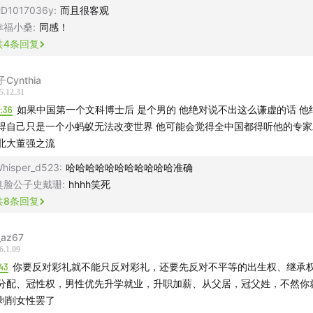
新回到校园，像上满发条的钟，如饥似渴地吸收知识
D1017036y
:
而且很客观
幸福小桑
:
同感！
参与社会学研习班为契机，对社会学的热情一发不可收拾
共
4
条回复
与不爱天差地别，寻得热爱后，此前一切皆可抛却
Cynthia
5.12.31
4:36
如果中国第一个文科博士后 是个男的 他绝对说不出这么谦虚的话 他
奇心、关心社会走向与改变社会的渴求，推动我奔赴社会学
得自己只是一个小蚂蚁无法改变世界 他可能会觉得全中国都得听他的专
北大董强之流
会学是活生生的人间戏剧，坚守具体、不轻易做道德评判
hisper_d523
:
哈哈哈哈哈哈哈哈哈哈哈准确
早期农村调研的家庭本位，到如今更多女性获得婚姻自主权
臭脸公子史戴珊
:
hhhh笑死
共
8
条回复
 3 衔住生命之蜜，不惧衰老死亡
az67
当你自愿享有爱情时，爱与自由就不是二选一的抉择了
6.1.09
43
你要反对彩礼就不能只反对彩礼，还要先反对不平等的出生权、继承
人应当采撷生命中最甘甜那一滴蜜，并永恒地铭记它
分配、冠性权，男性优先升学就业，升职加薪、从父居，冠父姓，不然你
剥削女性罢了
与王小波因《绿毛水怪》相识，心灵相契的爱情缝合了过去的