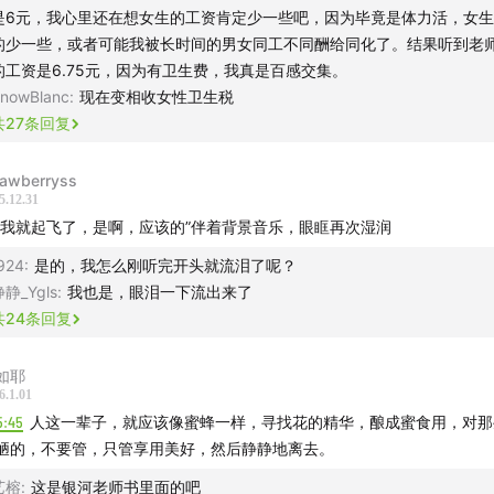
是6元，我心里还在想女生的工资肯定少一些吧，因为毕竟是体力活，女
的少一些，或者可能我被长时间的男女同工不同酬给同化了。结果听到老
的工资是6.75元，因为有卫生费，我真是百感交集。
nowBlanc
:
现在变相收女性卫生税
共
27
条回复
rawberryss
5.12.31
那我就起飞了，是啊，应该的”伴着背景音乐，眼眶再次湿润
924
:
是的，我怎么刚听完开头就流泪了呢？
静_Ygls
:
我也是，眼泪一下流出来了
共
24
条回复
如耶
6.1.01
5:45
人这一辈子，就应该像蜜蜂一样，寻找花的精华，酿成蜜食用，对那
陋的，不要管，只管享用美好，然后静静地离去。
艺榕
:
这是银河老师书里面的吧