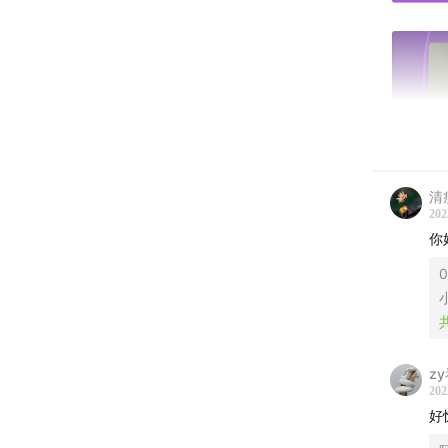
清
202
你
0
小
z
202
好
– 本节