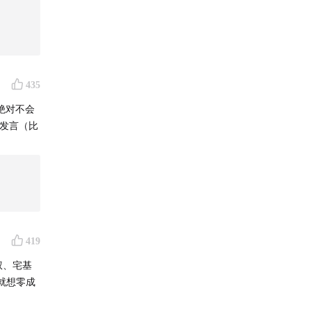
435
绝对不会
家发言（比
419
权、宅基
就想零成
伤口