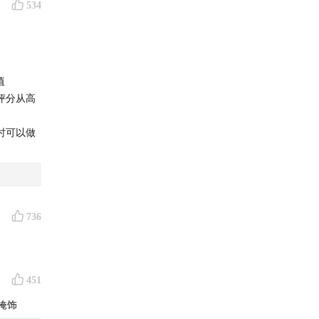
534
值
评分从高
时可以做
736
451
掩饰