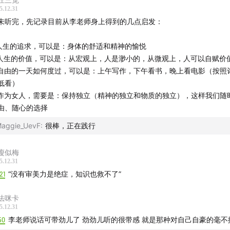
5.12.31
提要】
未听完，先记录目前从李老师身上得到的几点启发：
 1 在时代漂浮中，跌宕成长
.人生的追求，可以是：身体的舒适和精神的愉悦
.人生的价值，可以是：从宏观上，人是渺小的，从微观上，人可以自赋价
年的名字没有性别色彩，镌刻着深深的时代烙印
.自由的一天如何度过，可以是：上午写作，下午看书，晚上看电影（按照
低看）
母姓本是件自然之事，但仍有许多女性被婚姻吞没姓氏
.作为女人，需要是：保持独立（精神的独立和物质的独立），这样我们随
由、随心的选择
妈是自由恋爱、在婚姻中捍卫事业与情感独立的新女性
aggie_UevF
:
很棒，正在践行
话又好学的少年，在主流世界观整个儿颠覆后被迫摸索新路
瘦似梅
5.12.31
外部环境显出贫瘠时，开始从阅读世界中获取精神滋养
21
“没有审美力是绝症，知识也救不了”
于现实与理想的夹缝中，参透了人生的意义需要自赋
法咪卡
5.12.31
 2 历史学与社会学，两个转折点
50
李老师说话可带劲儿了 劲劲儿听的很带感 就是那种对自己自豪的毫不