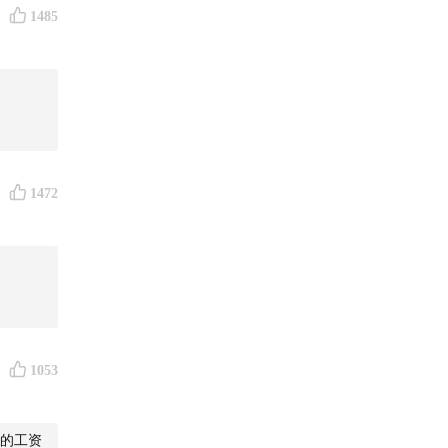
状态不过
1485
以随母
、自由思
如何生
田野的乐
1472
此确认，
仍会在
，人可以
1053
，便已足
的工资