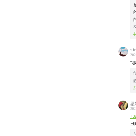
S
st
202
“
f
静
思
202
1:0
丑