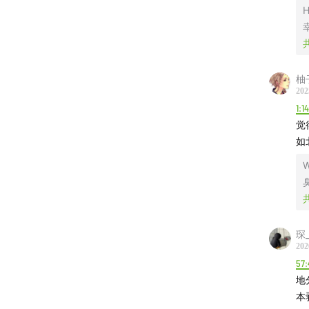
37:08
重
H
38:30
以
42:29
爱
柚子
202
1:1
46:52
好
觉
如
51:23
社
W
54:32
从
Part
琛_
01:00:49
202
57:
01:04:47
地
本
01:07:29