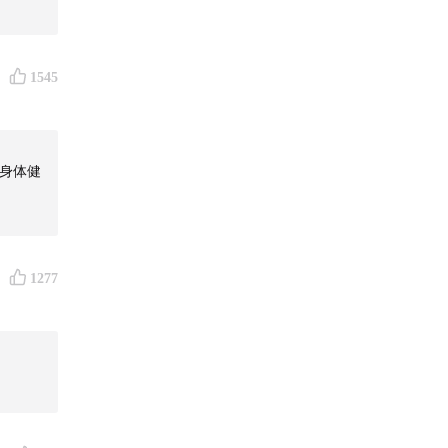
1545
身体健
1277