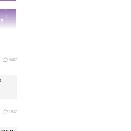
3467
！
1927