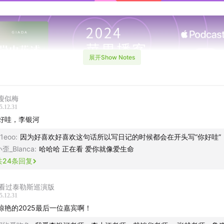
展开Show Notes
瘦似梅
5.12.31
好哇，李银河
1eoo
:
因为好喜欢好喜欢这句话所以写日记的时候都会在开头写“你好哇”
歪_Blanca
:
哈哈哈 正在看 爱你就像爱生命
共
24
条回复
y看过泰勒斯巡演版
5.12.31
惊艳的2025最后一位嘉宾啊！
目由GIADA出品，JustPod制作发行 –