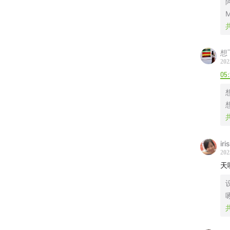
M
【本期
李银河
想
202
陈鲁豫
05
【本期
岩中花
如何被
ir
202
童年时
天
代印章
团，又
正在失
作为国