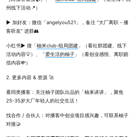
州线下活动📍）
▶ 加好友：微信「angelyou521」，备注 “大厂离职 - 播
客听友” 进群👥
小红书▶ 搜「
柚米club-组局团建
」（看社群团建、线下
活动内容💡）、「
爱生活的柚子
」（看创业感悟、离职赔
偿内容💸）
2. 更多内容 & 资源 🚀
看同类播客：关注柚子团队出品的「柚来讲讲」，聚焦
25-35岁大厂年轻人的社交生活！
找合作 / 合伙人：对播客中创业项目感兴趣，可联系柚子
对接🤝