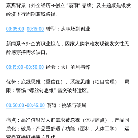
嘉宾背景（外企经历→创立 “霞雨” 品牌）及主题聚焦银发
经济下行周期赚钱路径。
00:05:00
-
00:15:00
转型：从职场到创业
新闻系→外企的职业起点，因家人购衣难发现银发女性无
龄感穿搭需求缺口。
00:15:00
-
00:30:00
经验：大厂的利与弊
优势：底线思维（重信任）、系统思维（项目管理）；局
限：警惕 “螺丝钉思维” 需突破舒适区。
00:30:00
-
00:45:00
赛道：挑战与破局
痛点：高净值银发人群需求被忽视（体型痛点），产品同
质化；破局：产品重舒适 / 功能（面料、人体工学），运
营靠直播链接用户迭代。