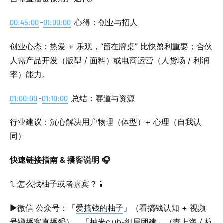
00:45:00
-
01:00:00
心得：创业与招人
创业心态：热爱 + 乐观，“留在牌桌” 比快盈利重要；合伙
人需产品开发（版型 / 面料）或电商运营（人货场 / 利润
率）能力。
01:00:00
-
01:10:00
总结：赛道与资源
行业建议：沉心解决用户物理（体型）+ 心理（自我认
同）
快速链接指南 & 播客说明 🎧
1. 怎么找柚子或者嘉宾？📱
▶微信 公众号：「
爱搞钱的柚子
」（看搞钱认知 + 视频
号蹲播客直播📹）、「
柚米club-组局团建
」（查上海 / 杭