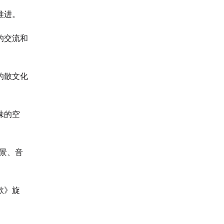
推进。
的交流和
的散文化
味的空
景、音
歌》旋