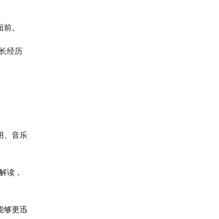
面前。
长经历
。
用、音乐
解读，
能够更迅