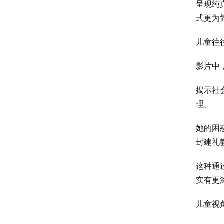
呈现纯
式更为
儿童往
影片中
揭示社
理。
她的困
封建礼
这种通
实有更
儿童视