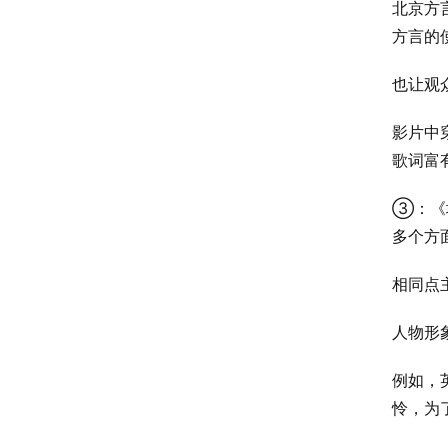
北京方
方言的
也让观
影片中
歌词富
③：《
多个方
相同点
人物形
例如，
怜，为