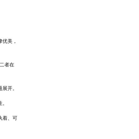
律优美，
二者在
题展开。
性。
执着、可