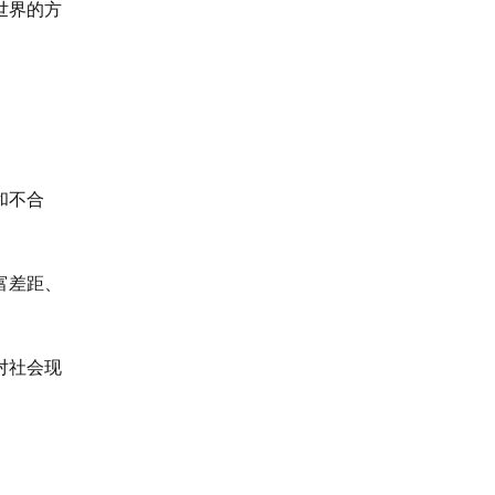
世界的方
和不合
富差距、
对社会现