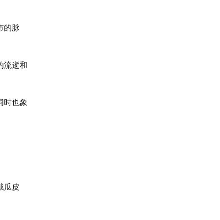
市的脉
的流逝和
同时也象
戴瓜皮