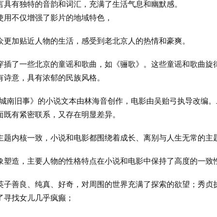
言具有独特的音韵和词汇，充满了生活气息和幽默感。
使用不仅增强了影片的地域特色，
众更加贴近人物的生活，感受到老北京人的热情和豪爽。
穿插了一些北京的童谣和歌曲，如《骊歌》。这些童谣和歌曲旋
有诗意，具有浓郁的民族风格。
城南旧事》的小说文本由林海音创作，电影由吴贻弓执导改编。
面既有紧密联系，又存在明显差异。
主题内核一致，小说和电影都围绕着成长、离别与人生无常的主
象塑造，主要人物的性格特点在小说和电影中保持了高度的一致
英子善良、纯真、好奇，对周围的世界充满了探索的欲望；秀贞
了寻找女儿几乎疯癫；