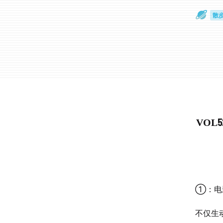
散
通
VOL
①：电
不仅生