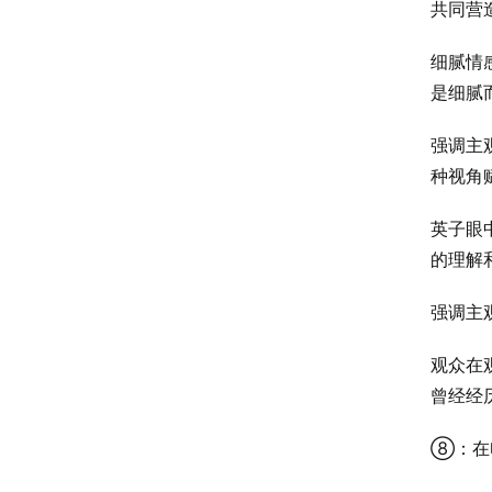
共同营
细腻情
是细腻
强调主
种视角
英子眼
的理解
强调主
观众在
曾经经
⑧：在