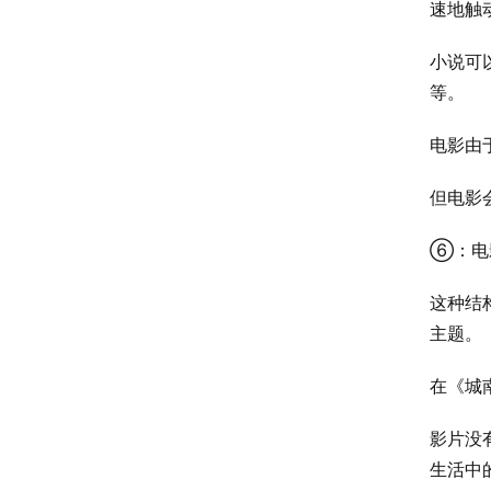
速地触
小说可
等。
电影由
但电影
⑥：电
这种结
主题。
在《城
影片没
生活中