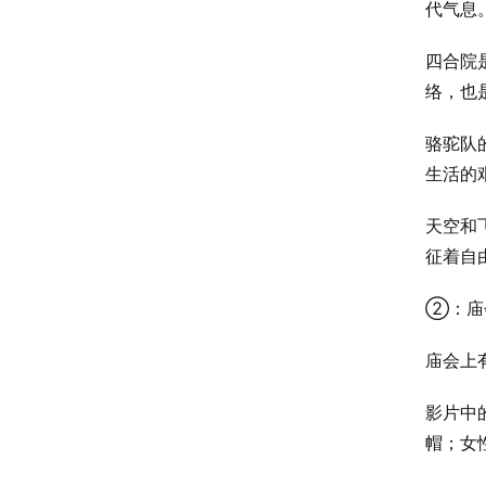
代气息
四合院
络，也
骆驼队
生活的
天空和
征着自
②：庙
庙会上
影片中
帽；女