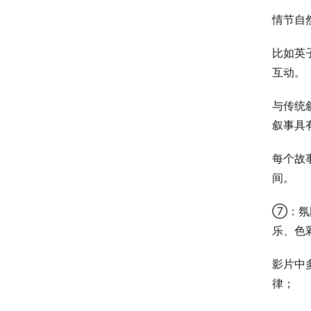
情节自
比如英
互动。
与传统
叙事具
每个故
间。
⑦：氛
乐、色
影片中
律；