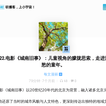
步时
听播客，上小宇宙！
勤路上
522.电影《城南旧事》：儿童视角的朦胧思索，走
愁的童年。
每文漫丽
79分钟
·
7个月前
49
·
0
影《城南旧事》以20世纪20年代的北京为背景，融入诸多北京
动还原了当时的城市风貌与人文特色，更深刻传达出独特的地域