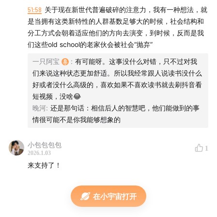
势：知识和文化。如今我们却面临一个悖论：数据不断膨
51:58
关于现在新世代普遍破碎的注意力，我有一种想法，就
胀，也在不断丢失；信息触手可及，我们却记不住任何知
是当拥有这类新特性的人群基数足够大的时候，社会结构和
识。
分工方式会朝着适应他们的方向去演变，到时候，反而是我
们这些old school的老家伙会被社会“抛弃”
在本书中，作者探索了从史前时代至今人类是如何记忆
一只阿宝
:
有可能呀。这事没什么对错，只不过对我
的，提醒我们数据存储不是记忆，引导我们思考：在互联
们来说这种状态更加舒适。所以我经常跟人说读书没什么
网时代的数据洪流中，有限的注意力应该用来记住哪些记
好或者没什么高级的，喜欢如果不喜欢读书就去刷抖音看
忆？我们应该以怎样的态度处理膨胀的信息？消失的记录
短视频，没啥😂
会对未来产生怎样的影响？以及谁来决定哪些信息可以传
晚河
:
还是那句话：相信后人的智慧吧，他们能做到的事
播和流传至后世？
情很可能不是你我能够想象的
致 谢：
小包包包包
1
2026.1.03
来支持了！
感谢以下朋友的打赏：
小瓶_FWGi、Jelly享健身、
mmz_oNoQ、我叫王小勇、iam杨茜、怂倒菜菜子、热带
低压_、途乐_ms50、HD587505s
。你们的鼓励就是我
在小宇宙打开
继续讲下去动力，谢谢！