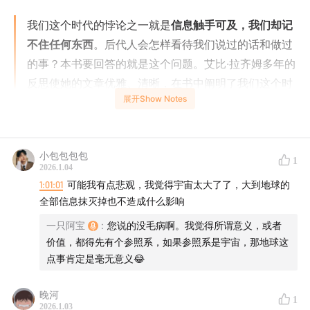
我们这个时代的悖论之一就是
信息触手可及，我们却记
不住任何东西
。后代人会怎样看待我们说过的话和做过
的事？本书要回答的就是这个问题。艾比·拉齐姆多年的
反思使她的文章优雅、清晰，在书中阐明了我们这个时
展开Show Notes
代遇到的一系列问题：我们越来越依赖搜索，而不是去
记住信息。
——特德·威德默（Ted Widmer），布朗大学约翰·卡特
小包包包包
1
2026.1.04
·布朗图书馆前馆长
1:01:01
可能我有点悲观，我觉得宇宙太大了了，大到地球的
写在泥板、石碑、莎草纸、手抄本上的记忆可以保存数千
全部信息抹灭掉也不造成什么影响
年。写在网络上的记忆平均存在的时长只有100天。网络
一只阿宝
:
您说的没毛病啊。我觉得所谓意义，或者
平台一旦关闭，我们的回忆、爱好、生活感悟、学习资料
价值，都得先有个参照系，如果参照系是宇宙，那地球这
点事肯定是毫无意义😂
都会消失。
一代代人积累的记忆成为人类区别于其他物种的进化优
晚河
1
2026.1.03