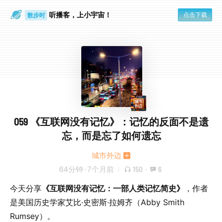
听播客，上小宇宙！
点击下载
散步时
通勤路上
059 《互联网没有记忆》：记忆的反面不是遗
忘，而是忘了如何遗忘
城市外边
64分钟
·
7个月前
150
·
6
今天分享
《互联网没有记忆：一部人类记忆简史》
，作者
是美国历史学家艾比·史密斯·拉姆齐（Abby Smith
Rumsey）。