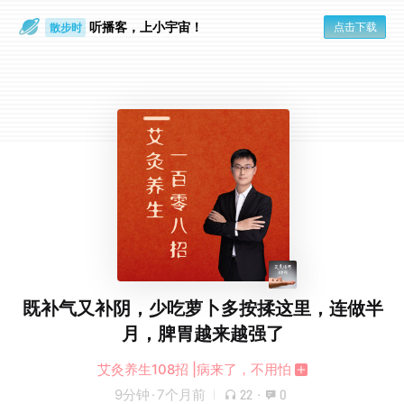
听播客，上小宇宙！
点击下载
散步时
通勤路上
既补气又补阴，少吃萝卜多按揉这里，连做半
月，脾胃越来越强了
艾灸养生108招 |病来了，不用怕
9分钟
·
7个月前
22
·
0