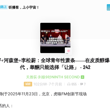
听播客，上小宇宙！
勤路上
睛好累
宇+河森堡+李松蔚：全球青年性萧条——在皮质醇爆
代，睾酮只能选择「让路」 - 242
关雅荻·刹极9秒NINTH SECOND
102分钟
·
7个月前
655
·
7
试听
制于2025年11月23日，北京，虎嗅FM创新节现场
话的人：