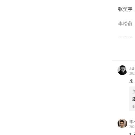
张笑宇
李松蔚
河森堡
ad
202
来
a
李
202
1