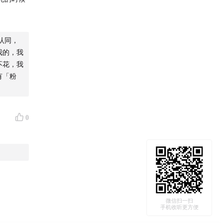
认同，
我的，我
」以及低
不花，我
临床心理
有「粉
层的生物
0
微信扫一扫
手机收听更方便