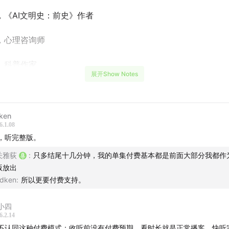
，《AI文明史：前史》作者
，心理咨询师
，科普作家
展开Show Notes
ken
6.1.08
，听完整版。
关雅荻
:
只多结尾十几分钟，我的单集付费基本都是前面大部分我都作
版放出
dken
:
所以更要付费支持。
小四
6.2.14
. 不认同这种付费模式：收听前没有付费预期，看时长就是正常播客，快听