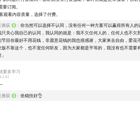
需要订阅。
. 客观看内容质量，选择了付费。
要内容：
关雅荻
:
你当然可以选择不认同，没有任何一种方案可以赢得所有人的
我只关心我自己的认同，我认同的就是：我不欠任何人的，任何人也不欠
目围绕当下全球范围内青年群体中普遍出现的「无性」、「少性
的节目你最好不用花钱，非愿意花钱的我也很感谢，大家来去自由，爱花
象展开了深度讨论。四位嘉宾分别从进化心理学、政治历史学、
吃饭不靠这个，也不宠任何听友，因为大家都是平等的，我没有也不需要
众文化的视角，剥离了表面的社会焦虑，挖掘出这一现象背后深
丝」
、社会结构变迁以及心理防御逻辑。
就要多学习
6.1.03
一
关雅荻
:
坐稳扶好👌