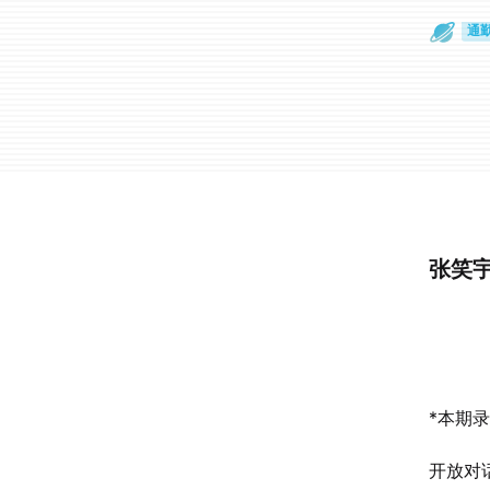
通
眼
张笑
*本期录
开放对