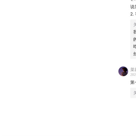
说
2
本期主
本期节
欲望现
学和大
学机制
菜
202
第