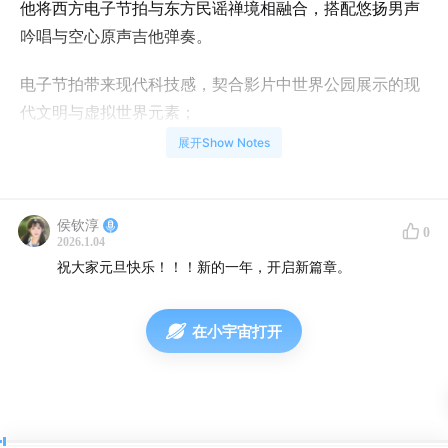
他将西方电子节拍与东方民谣禅境相融合，搭配悠扬男声
吟唱与空心原声吉他弹奏。
电子节拍带来现代科技感，契合影片中世界公园展示的现
代文明与虚拟世界元素；
展开Show Notes
东方民谣禅境融入中国传统文化底蕴，体现人物内心深处
的情感与对生活的思考。
侯钦淳
0
反映时代特征，融入流行音乐元素。比如歌曲《为爱痴
2026.1.04
狂》和《乌兰巴托的夜》。
祝大家元旦快乐！！！新的一年，开启新篇章。
选取当时具有代表性的流行音乐，反映出那个时代的文化
在小宇宙打开
和社会风貌。
这些流行音乐就像时代的符号，让观众能直观地感受到影
片所设定的时代背景，以及当时人们的生活状态和精神追
求。