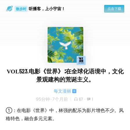
听播客，上小宇宙！
点击下载
散步时
通勤路上
VOL523.电影《世界》∶在全球化语境中，文化
景观建构的荒诞主义。
每文漫丽
95分钟
·
7个月前
67
·
1
①：在电影《世界》中，林强的配乐为影片增色不少。风
格特色，融合多元元素。