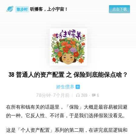
听播客，上小宇宙！
点击下载
散步时
通勤路上
38 普通人的资产配置 之 保险到底能保点啥？
娇生惯养
78分钟
·
7个月前
369
·
6
在所有和钱有关的话题里，「保险」大概是最容易被回避
的一种。它反人性、不讨喜，于是我们选择假装没看见。
这是「个人资产配置」系列的第二期，在讲完底层逻辑和