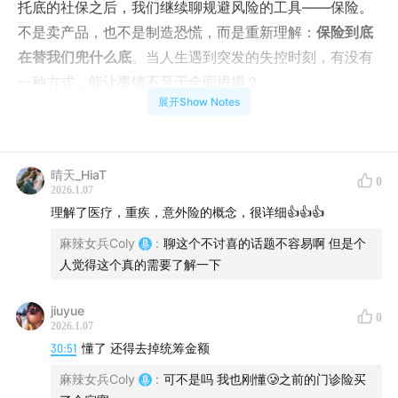
托底的社保之后，我们继续聊规避风险的工具——保险。
不是卖产品，也不是制造恐慌，而是重新理解：
保险到底
在替我们兜什么底
。当人生遇到突发的失控时刻，有没有
一种方式，能让事情不至于全面坍塌？
展开Show Notes
保险不是发财工具，而是一种提前放好的安全垫。它存在
的意义，不是让你期待意外发生，而是在意外真的到来
时，少一点慌乱，多一点底气，把力气留给真正重要的事
晴天_HiaT
0
2026.1.07
情。
理解了医疗，重疾，意外险的概念，很详细👍👍👍
提前做准备，并不是悲观。把风险交给工具，放心大胆地
麻辣女兵Coly
:
聊这个不讨喜的话题不容易啊 但是个
人觉得这个真的需要了解一下
活着。
·
jiuyue
0
2026.1.07
30:51
懂了 还得去掉统筹金额
时间轴
麻辣女兵Coly
:
可不是吗 我也刚懂🥲之前的门诊险买
03:50
保险：一个触发特定条件时会膨胀的钱袋子