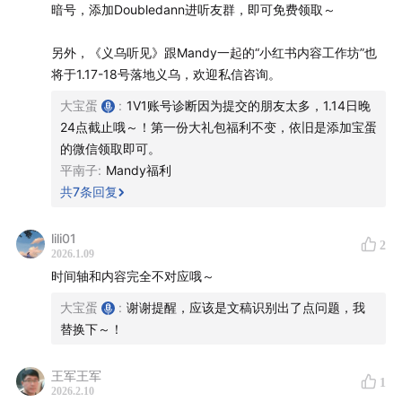
暗号，添加Doubledann进听友群，即可免费领取～
炼内容心法，帮助素人找到表达节奏、做出有流量的账
号。
另外，《义乌听见》跟Mandy一起的“小红书内容工作坊”也
将于1.17-18号落地义乌，欢迎私信咨询。
🎉同时，也给大家说一个好消息，1.17-18在义乌，Mandy
大宝蛋
:
1V1账号诊断因为提交的朋友太多，1.14日晚
老师为我们播客独家定制了「小红书内容工作坊」。
欢迎
24点截止哦～！第一份大礼包福利不变，依旧是添加宝蛋
大家添加VX咨询：
Doubledann
的微信领取即可。
平南子
:
Mandy福利
【本期福利】
共
7
条回复
评论区扣
“Mandy福利”
，赠送𝑀𝑎𝑛𝑑𝑦独家整理的「小红书
lili01
2
流量大礼包」，包含5份SOP、6个飞书模板、21份官方资
2026.1.09
料，还有她自创的“小红书MBTI气质分析法”；除此之外，
时间轴和内容完全不对应哦～
加码赠送1V1账号诊断（先到先得！
大宝蛋
:
谢谢提醒，应该是文稿识别出了点问题，我
替换下～！
【时间轴】
02:15
-
05:27
| 嘉宾介绍与节目初衷
王军王军
1
2026.2.10