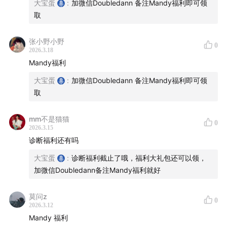
大宝蛋
:
加微信Doubledann 备注Mandy福利即可领
Mandy的课程核心之一就是打磨脚本。
取
30:00
-
37:41
| 为什么选择小红书 & 义乌流量现场教学
张小野小野
0
2026.3.18
从B站转向小红书的原因
Mandy福利
普通人做小红书仍有机会：平台适合垂直领域专业内
大宝蛋
:
加微信Doubledann 备注Mandy福利即可领
容，利于变现。
取
义乌内容实战（现场出题）
mm不是猫猫
37:41
-
48:23
| 精准定位：Mandy的“自媒体气质表”
0
2026.3.15
诊断福利还有吗
核心问题：找对标账号不能盲目，必须与个人精神内核
大宝蛋
:
诊断福利截止了哦，福利大礼包还可以领，
和气质相符。
加微信Doubledann备注Mandy福利就好
气质表三个维度：表达气质：语音语调、情绪、语言风
格。
莫问z
0
精神气质：行事准则（追求效率/体验）。
2026.3.12
Mandy 福利
生活气质：日常状态（朴实原生/奢华精致）。