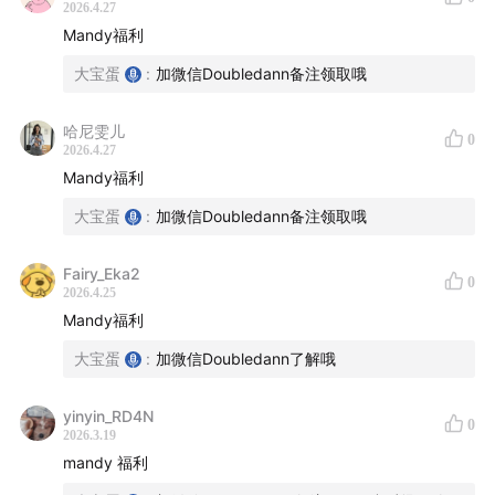
心态转变：从在意负面评论到意识到“被骂比无人问津更
2026.4.27
Mandy福利
好”，因为这是在索取情绪价值，渴望被关注和认可。
大宝蛋
:
加微信Doubledann备注领取哦
13:56
-
20:31
| 表达欲与表达能力的修炼
哈尼雯儿
关键区分：有表达欲是天赋，让别人愿意听的能力则需
0
2026.4.27
要后天训练。
Mandy福利
表达能力非天生：通过获得乐趣→增加训练时长→看起
大宝蛋
:
加微信Doubledann备注领取哦
来像有天赋。
内容测试：在做成视频前，先在朋友圈或线下聊天中测
Fairy_Eka2
0
试话题反馈。
2026.4.25
Mandy福利
小红书口播的核心：表演“活人感”，呈现即时的新鲜分
享欲。
大宝蛋
:
加微信Doubledann了解哦
20:31
-
30:00
| 内容创作与素材积累的实用方法
yinyin_RD4N
0
2026.3.19
素材积累
mandy 福利
内容根基：写作/文案能力是内功，比视频形式更重要。