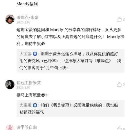
嘉宾Mandy简介：裸辞后通过广告和课程实现月入10
Mandy福利
万，粉丝20万。
破局点-永豪
节目初衷：解决听友高频卡点——“流量”（有产品不被
2
2026.1.07
看见、起步迷茫、方向错误）。
这期宝蛋的提问和 Mandy 的分享真的都好棒呀，又从更多
目标：探讨普通人如何通过内容放大自身势能。
的角度去了解小红书以及正真筛选的到底是什么！ Mandy福
利，期待中奖🎁
05:27
-
07:31
| 主播与嘉宾的四个共性
大宝蛋
:
谢谢永豪永远这么捧场，以及你提供的超好
用的麦克风（已种草），也推荐大家订阅《破局点》，我
07:31
-
13:56
| Mandy的起点：从B站到小红书的内容探索
们的播客将于1月中旬上线～
账号标签：“小镇青年Mandy”与“养气血的Mandy”，坚
销冠主播米莱
持个人底色。
2
2026.1.07
B站起点：第一条爆款视频是无心插柳的热点混剪（歌
接马上有流量😎✨
曲《县城》）。
大宝蛋
:
咱们《我是销冠》必须流量稳稳的，我也贴
内容转型：发现口播更适合自己爱表达、爱讲段子的特
贴销冠的福气
质，初期内容围绕“985废物” 等标签分享考研、职场、
生活糗事。
请平等自由
0