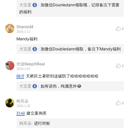
如何找到对标
大宝蛋
:
加微信Dounledann领取哦，记得备注下需要
的福利
48:23
-
57:19
| 流量变现的三种路径与核心心法
Sharon林
0
变现三种形式：卖广告位、卖能力/产品、卖货。
2026.3.12
针对三类人的解法：没流量没产品（纯素人）
Mandy福利
有流量没产品（博主）
大宝蛋
:
加微信Doubledann领取，备注下Mandy福利
有产品没流量（老板）
核心心法：流量是根本。有流量，卖什么都更容易。要
伏波KeepItReal
0
2026.3.03
先解决流量问题。
09:17
天桥区土著听到这破防了哈哈哈哈哈哈哈
57:19
-
01:07:15
| 成功背后：行动力、试错与真实的创业状
大宝蛋
:
如有误伤，纯属意外😂
态
狗耳朵
0
从0到1的关键：Just do it!
2026.1.28
“成功”的背面：高强度工作：无休、吃饭抱电脑、随时
31:40
建立案例库
响应。
狗耳朵
:
进行对标