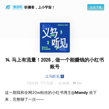
散步时
通勤路上
听播客，上小宇宙！
点击下载
14. 马上有流量！2026，做一个能赚钱的小红书
账号
义乌听见
78分钟
·
7个月前
6470
·
154
这一期我和全网20w粉丝的小红书博主@
Mandy
坐下
来，完整聊了一次——