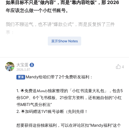
如果目标不只是“做内容”，而是“靠内容吃饭”，那 2026
年应该怎么做一个小红书账号。
我们不聊运气，也不讲“爆款公式”，而是反复拆了三件
事：
展开Show Notes
流量是不是一门可以学习的技能
为什么很多账号有曝光，但赚不到钱
到 2026 年，小红书真正会留下哪一类创作者
大宝蛋
4
2026.1.07
Mandy会分享她从小镇青年到20w粉博主，普通人可复用
Mandy给咱们带了2个免费听友福利：
置顶
的小红书起号SOP。如果你正在做小红书，或者认真考虑
把账号变成长期收入来源，欢迎收听。
1. 🌟免费送𝑀𝑎𝑛𝑑𝑦独家整理的「小红书流量大礼包」，包含5
份SOP、6个飞书模板、21份官方资料，还有她自创的“小红
【本期嘉宾】
书MBTI气质分析法”
2. 🌟加码赠送1V1账号诊断（先到先得！
Mandy：前职场博主，现全网20万粉丝的小红书自媒体教
想要获得这份独家福利，可以在评论区扣“Mandy福利”这个
练、陪跑导师。每月开设小红书训练营，擅长从实战中提