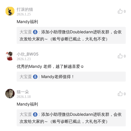
多线程作业：同时负责流量、内容、广告、直播、交
付、客服、销转。
打滚的猫
0
2026.1.25
持续焦虑与完美主义：总觉做得不够，不断抬高自我要
Mandy福利
求，是驱动力也是困扰。
大宝蛋
:
添加小助理微信Doubledann进听友群，会依
01:07:15
-
01:16:50
| 结尾总结与福利
次发给大家的～（账号诊断已截止，大礼包不变）
总结：技巧、判断重要，但保持“在场”和持续行动最重
小欣_BW05
0
要。Mandy的分享旨在帮普通人减少试错成本。
2026.1.23
优秀的Mandy 老师，越了解越喜爱☺️
福利：万字流量礼包、一对一诊断、义乌线下工作坊。
期待线下见面。
大宝蛋
:
Mandy老师值得！
【义乌听见】听友群
猫一朵
0
2026.1.18
欢迎所有对义乌感兴趣的朋友进入节目专属听友群，探讨
Mandy福利
交流【义乌内外】发生的故事和信息差。
大宝蛋
:
添加小助理微信Doubledann进听友群，会依
次发给大家的～（账号诊断已截止，大礼包不变）
群内会第一时间更新播客信息，并随机掉落行业干货。