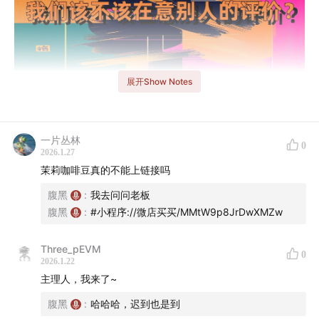
展开Show Notes
在别人的评价中，找到自己的坐标 —— 《大伯和三姨》对
话郭屹凡
一片丛林
0
2026.1.27
“我们到底该不该在乎别人的评价？”
茉莉咖啡豆真的不能上链接吗
这个看似简单的问题，几乎贯穿每个人生活与事业的暗
腹黑
:
我去问问老板
河。《大伯和三姨》最新一集，邀请到来自台湾、扎根福
腹黑
:
#小程序://微店买买/MMtW9p8JrDwXMZw
州超过十年的咖啡师郭屹凡，从他作为创业者、咖啡主理
人与“忙碌的打工人”多重身份出发，展开了一场关于“评价”
Three_pEVM
0
的真诚对谈。
2026.1.22
主理人，我来了~
从在意一人，到看见众人：一位咖啡师的成长轨迹
腹黑
:
哈哈哈，迟到也是到