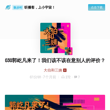
听播客，上小宇宙！
点击下载
散步时
通勤路上
030郭屹凡来了！我们该不该在意别人的评价？
大伯和三姨
61分钟
·
7个月前
272
·
7