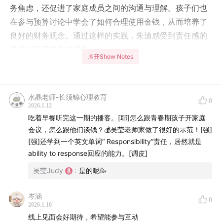
务焦虑，还促进了家庭成员之间的沟通与理解。孩子们也
在参与预算讨论中学会了如何合理使用金钱，从而培养了
良好的财务观念。通过这样的实践，朱迪感受到责任感的
提升与家庭关系的强化。
展开Show Notes
00:02:19
:家庭预算规划：如何更好地管理财务？
00:04:19
:与孩子的金钱对话：了解孩子的需求和理财能力
水晶老师-长须鲸心理教育
0
2026.1.12
吃着早餐听完这一期的播客。[耶]怎么跟青春期孩子开家庭
00:06:24
:家庭预算的变化与成长：让孩子了解金钱的价值
会议，怎么跟他们谈钱？💰吴莹老师家做了很好的示范！[强]
与珍惜
[强]还学到一个英文单词“ Responsibility”责任，居然就是
ability to response回应的能力。[调皮]
00:09:33
:培养孩子金钱观念：家庭预算会的有效方法与沟
吴莹Judy
:
是的呢🥳
通技巧
00:12:45
:承担责任：在金钱管理中的话语权和行动力
岑涵
0
2026.1.10
线上见面会好期待，希望能参与互动
00:15:56
:建立家庭预算，共同规划未来——财务视角下的