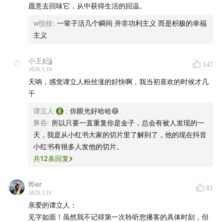
愿意去回味它，从中获得生活的回温。
w悦桉
:
一辈子活几个瞬间 并非功利主义 而是积极的幸福
主义
小王妃jj
147
2026.1.10
天呐，感觉谭立人粉丝涨的好快啊，我当初喜欢的时候才几
千
谭立人
:
你眼光好哈哈😄
豚吞
:
所以只要一直重复你是金子，总会有被人发现的一
天，我是从小红书大家的切片里了解到了，他的现在抖音
小红书有很多人发他的切片。
共
12
条回复
晔er
81
2026.1.11
亲爱的谭立人：
见字如面！虽然我不记得第一次聆听您播客的具体时刻，但