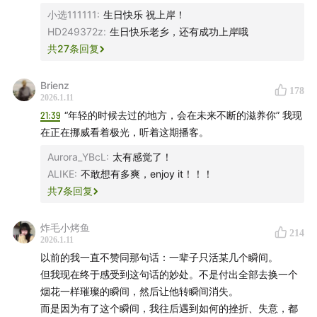
幸福的人）
小选111111
:
生日快乐 祝上岸！
HD249372z
:
生日快乐老乡，还有成功上岸哦
59:49
去建造你的“私人博物馆”，你我皆是光芒的总和
共
27
条回复
.
Brienz
178
2026.1.11
▪️主播：@谭立人
21:39
“年轻的时候去过的地方，会在未来不断的滋养你” 我现
在正在挪威看着极光，听着这期播客。
欢迎来我的其它【同名】平台找我玩：小红书｜微博｜微
Aurora_YBcL
:
太有感觉了！
信公众号｜视频号｜抖音｜B站｜Instagram｜YouTube
ALIKE
:
不敢想有多爽，enjoy it！！！
共
7
条回复
▪️以下渠道均可以收听到我的【播客】节目：
炸毛小烤鱼
214
小宇宙｜苹果播客｜Spotify｜QQ音乐｜网易云音乐｜喜
2026.1.11
马拉雅
以前的我一直不赞同那句话：一辈子只活某几个瞬间。
但我现在终于感受到这句话的妙处。不是付出全部去换一个
烟花一样璀璨的瞬间，然后让他转瞬间消失。
而是因为有了这个瞬间，我往后遇到如何的挫折、失意，都