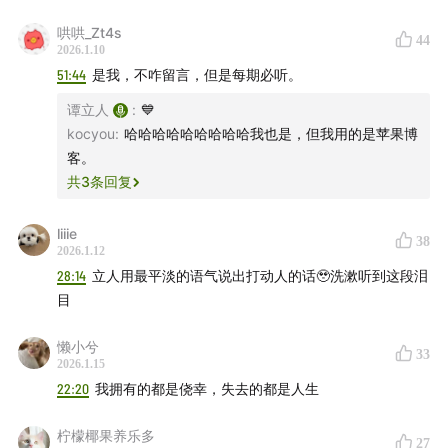
哄哄_Zt4s
44
2026.1.10
51:44
是我，不咋留言，但是每期必听。
谭立人
:
💙
kocyou
:
哈哈哈哈哈哈哈哈哈我也是，但我用的是苹果博
客。
共
3
条回复
liiie
38
2026.1.12
28:14
立人用最平淡的语气说出打动人的话🥹洗漱听到这段泪
目
懒小兮
33
2026.1.15
22:20
我拥有的都是侥幸，失去的都是人生
柠檬椰果养乐多
27