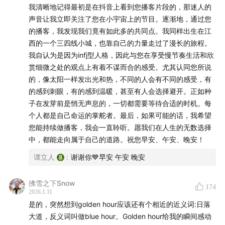
我清晰地记得最初是在抖音上看到您播客片段的，那迷人的
声音让我立即关注了您在小宇宙上的节目。逐渐地，通过您
的播客，我发现我们竟有如此多的共同点。我同样出生在江
西的一个三四线小城，也靠自己的力量走过了漫长的旅程。
我自认为是因为infj型人格，因此与您在享受慢节奏生活和欣
赏细微之处的观点上有着不谋而合的感受。尤其认同您所说
的，像太阳一样发出光和热，不同的人会有不同的感受，有
的感到刺眼，有的感到温暖，甚至有人会选择避开。正如种
子在发芽前是悄无声息的，一切都需要等待合适的时机。每
个人都是自己命运的掌舵者。最后，如果可能的话，我希望
您能持续做播客，我会一直聆听。愿我们在人生的无数选择
中，都能走向属于自己的道路。祝您早安、午安、晚安！
谭立人
:
谢谢你💙早安 午安 晚安
拂雪之下Snow
174
2026.1.11
是的，突然想到golden hour应该还有个相近的近义词:日落
大道，反义词叫做blue hour。Golden hour给我的瞬间感动