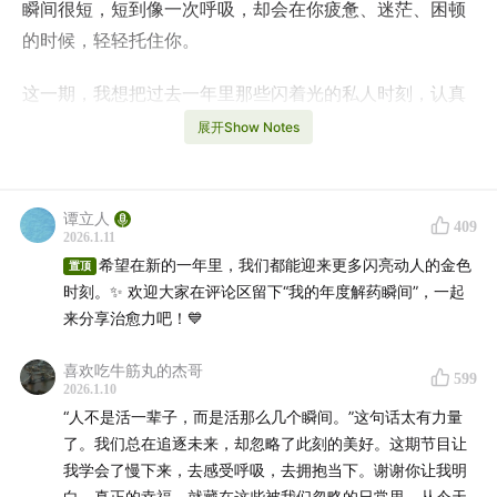
瞬间很短，短到像一次呼吸，却会在你疲惫、迷茫、困顿
的时候，轻轻托住你。
这一期，我想把过去一年里那些闪着光的私人时刻，认真
捡起来，送给你，也送给我自己。有错位的遗憾、阶段性
展开Show Notes
友情、远方的羁绊、自我怀疑、低谷。也有释然、成长、
思考、和自我关怀。
谭立人
409
更重要的是，我摸索出来一份“解药配方”，整理成四个
2026.1.11
希望在新的一年里，我们都能迎来更多闪亮动人的金色
词：
命名、频率、意义感、微小的重启。
置顶
时刻。✨ 欢迎大家在评论区留下“我的年度解药瞬间”，一起
来分享治愈力吧！💙
我越来越相信，治愈我们的，往往不是宏大的答案，而是
这些
我们主动选择记住、并因此成为了光的瞬间
。
喜欢吃牛筋丸的杰哥
599
2026.1.10
.
“人不是活一辈子，而是活那么几个瞬间。”这句话太有力量
了。我们总在追逐未来，却忽略了此刻的美好。这期节目让
03:06
对抗混沌的方式，是萤火般的私人时刻
我学会了慢下来，去感受呼吸，去拥抱当下。谢谢你让我明
白，真正的幸福，就藏在这些被我们忽略的日常里。从今天