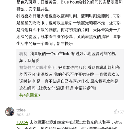
是色彩斑斓，日落黄昏。Blue hour给我的瞬间其实是浪漫和
孤独，安宁且共生。
我既喜欢日落大道也喜欢蓝调时刻。蓝调时刻最慷慨，可以
是星星先眨眨眼，也可以是最后一缕霞光赖着不走，还可以
是海边持久不散的韵霞。街灯初亮的片刻，天际晕染开一片
渐深的靛蓝，既带着白昼的余温，又藏着黑夜的清寂。喜欢
生活中的每一个瞬间，新年快乐
聘初
:
我喜欢的一个up主links拍过好几期蓝调时刻的视
频，我超爱
蟹黄包的助眠小房间
:
好喜欢你的形容 看到你说街灯初亮
韵霞不散 渐深靛蓝 我的心忍不住开始狂跳 一直很喜欢蓝
调时刻 但是一直不知道自己在喜欢什么 原来我喜欢的是
这些瞬间...让我安宁 温暖 舒适 幸福的瞬间!
共
4
条回复
txiee
57
2026.1.18
1:00:54
去收藏那些我们生命中出现过发着光的人和事，确认
他、命名它、把它放进你的博物馆，每当需要力量的时候，