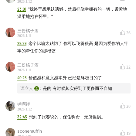
2026.1.12
23:01
“我终于想承认遗憾，然后把侥幸拥有的一切，紧紧地
温柔地抱在怀里。”
三份橘子酒
26
2026.1.11
29:29
这个比喻太贴切了 你可以飞得很高 是因为爱你的人牢
牢的牵住你的那根弦
三份橘子酒
22
2026.1.11
49:25
价值感和意义感本身 已经是终极目的了
谭立人
:
是的 有时候其实得到了更多而不自知
锤啊锤
20
2026.1.12
32:45
想到了张春说的，保住狗命，无所畏惧。
sconemuffin_
19