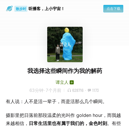
听播客，上小宇宙！
点击下载
散步时
通勤路上
我选择这些瞬间作为我的解药
谭立人
63分钟
·
7个月前
628716
·
1173
有人说：人不是活一辈子，而是活那么几个瞬间。
摄影里把日落前那段温柔的光叫作 golden hour，而我越
来越相信，
日常生活里也有属于我们的，金色时刻
。有些