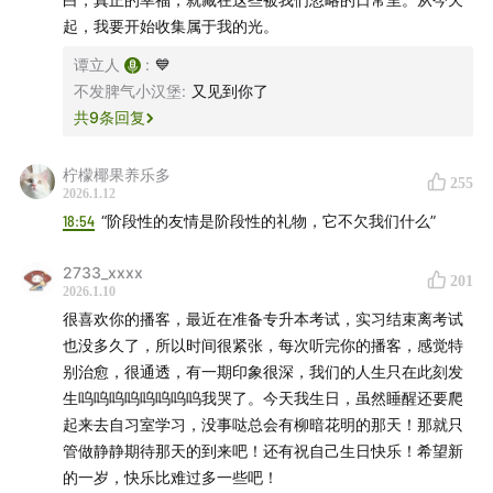
04:39
台北跨年夜，把第一个金色时刻留给事与愿违
起，我要开始收集属于我的光。
谭立人
:
💙
07:45
青春的琥珀：旧地重游、与《蓝色大门》
不发脾气小汉堡
:
又见到你了
共
9
条回复
15:30
阶段性友情：不是所有的相遇都需要一个结局
20:01
父亲手术的消息，自由的代价与无法逃离的牵挂
柠檬椰果养乐多
255
2026.1.12
18:54
“阶段性的友情是阶段性的礼物，它不欠我们什么”
32:00
解药配方一：为生活“命名”（去了解你的恐惧是什
么）
2733_xxxx
201
2026.1.10
38:24
解药配方二：感受与选择你的“频率”（去靠近你想要
很喜欢你的播客，最近在准备专升本考试，实习结束离考试
的环境和人）
也没多久了，所以时间很紧张，每次听完你的播客，感觉特
别治愈，很通透，有一期印象很深，我们的人生只在此刻发
45:10
解药配方三：意义感作为终极目的（关于创作、价
生呜呜呜呜呜呜呜呜我哭了。今天我生日，虽然睡醒还要爬
起来去自习室学习，没事哒总会有柳暗花明的那天！那就只
值与注意力投票）
管做静静期待那天的到来吧！还有祝自己生日快乐！希望新
的一岁，快乐比难过多一些吧！
56:08
解药配方四：实践“微小的重启”（从明天起，做一个