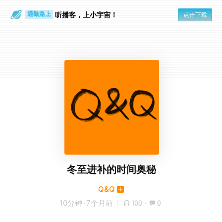
散步时
通勤路上
听播客，上小宇宙！
点击下载
冬至进补的时间奥秘
Q&Q
10分钟
·
7个月前
100
·
0