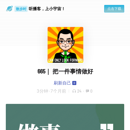
听播客，上小宇宙！
点击下载
散步时
通勤路上
665｜ 把一件事情做好
刷新自己
3分钟
·
7个月前
24
·
0