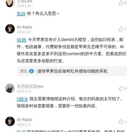
王煊Leo
0
2026.1.18
16:34
哈？有点儿意思～
AI-Nate
1
【图】▲产品官网图片
2026.1.12
43:05
今天苹果宣布介入Gemini大模型，这些如日程表，邮
15:00
投资人里有宁德时代、韶音、歌尔、兆易创新，行
件，包括健康，付费财务信息都是苹果生态唾手可得的。AI
业巨头集体为什么会在早期集中投资光帆？
硬件其实更多是拿不到这些context的折中方案。想要战胜巨
头还需要更多创新的打发。
18:21
AI来了之后，只有操作系统体系才能把复杂硬件、海
潘乱
:
据传苹果也在做有红外感知功能的耳机
量应用接进来。
无尽的玩笑mo
0
21:46
自研AI 硬件操作系统Lightware OS
2026.1.14
1:00:14
我太需要博物馆这种介绍。每次扫码真的太可怕了。
二
我很多时候需要观看，需要听一些拓展内容。
24:27
工程挑战：11克里的极限堆叠
AI-Nate
1
2026.1.12
26:16
这里面真的是一丁点缝隙都没有的了
54:17
现在听明白云端做了一个iOS苹果系统😂。投资人和创