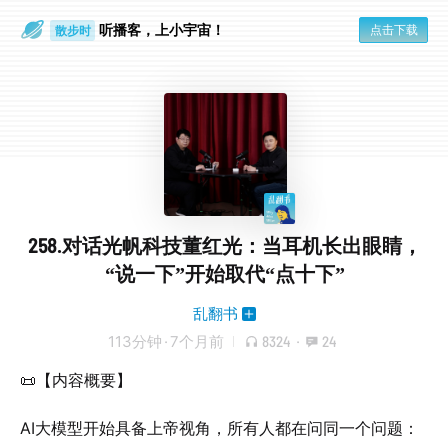
听播客，上小宇宙！
点击下载
散步时
通勤路上
258.对话光帆科技董红光：当耳机长出眼睛，
“说一下”开始取代“点十下”
乱翻书
113分钟
·
7个月前
8324
·
24
📜【内容概要】
AI大模型开始具备上帝视角，所有人都在问同一个问题：