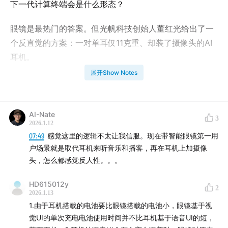
下一代计算终端会是什么形态？
眼镜是最热门的答案。但光帆科技创始人董红光给出了一
个反直觉的方案：一对单耳仅11克重、却装了摄像头的AI
耳机。
展开Show Notes
作为小米第89号员工、MIUI早期核心成员，光帆科技创始
人董红光他在过去十多年里深度参与了移动互联网交互规
则的构建——图形界面、触控操作、APP生态，这些今天
AI-Nate
3
看来理所当然的东西，都是那一代人一行行代码写出来
2026.1.12
07:49
感觉这里的逻辑不太让我信服。现在带智能眼镜第一用
的。但从手机到AI硬件的跨越中，董红光第一次发现，自
户场景就是取代耳机来听音乐和播客，再在耳机上加摄像
己熟悉的规则全都要推倒重来。
头，怎么都感觉反人性。。。
那个靠点击、滑动在无数APP孤岛间切换的时代，正在撕
HD615012y
2
开一条裂缝。
2026.1.13
1.由于耳机搭载的电池要比眼镜搭载的电池小，眼镜基于视
这期对话围绕几个核心问题展开：为什么是耳机而非眼
觉UI的单次充电电池使用时间并不比耳机基于语音UI的短，