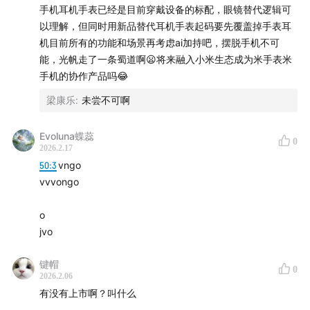
手机耳机手表已经是目前穿戴设备的标配，眼镜替代逻辑可
以理解，但同时用新品替代耳机手表起码要先覆盖掉手表耳
机目前所有的功能和场景再考虑ai加持吧，摆脱手机不可
能，光帆走了一条蜀道啊😦将来融入小米生态成为米手表米
手机的协作产品吗😂
梁康乐
:
未尝不可啊
Evoluna蝶蕊
0
2026.2.17
50:3
vngo
vvvongo
⏰【时间线】
o
jvo
一
键帽
0
02:25
为什么选择带摄像头的AI耳机这种产品设计？
2026.2.06
有没有上市啊？叫什么
04:33
云端有一个计算大脑，这个大脑长出来的身体未见