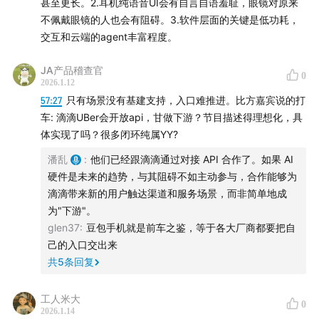
镜？从图形界面到意图感知，交互逻辑发生了什么根本变
甚至更长。2.耳机纯语音UI会有自言自语羞耻，眼镜对原来
不佩戴眼镜的人也会有阻碍。3.软件层面的关键是低功耗，
化？一个越用越懂你的AI助手，跟纯工具有何不同？以
交互和云端的agent丰富程度。
及，为什么通用硬件的价值一定大于专用硬件？
JA产品稽查官
🎙【本期嘉宾】董红光
0
2026.1.12
57:27
只有场景没有基建支持，入口难推进。比方嘉宾说的打
董红光（光帆科技创始人）
车: 滴滴UBer会开放api，甘做下游？节目描述得理想化，具
体实现了吗？很多闭环纯属YY?
主播：潘乱（「乱翻书」主理人）
潘乱
:
他们已经跟滴滴通过对接 API 合作了。如果 AI
硬件是未来的趋势，与其阻碍不如主动参与，合作能够为
🎬 视频播客将同步上线于@潘乱 的视频号、哔哩哔哩、微
滴滴带来新的用户触达渠道和服务场景，而非简单地成
博、小红书、Youtube等平台。
为"下游"。
glen37
:
豆包手机就是前车之鉴，等于各大厂商都要把自
📒 文字版将发布于@乱翻书 公众号。欢迎搜索关注。
己的入口交出来
共
5
条回复
工人米大
0
2026.1.14