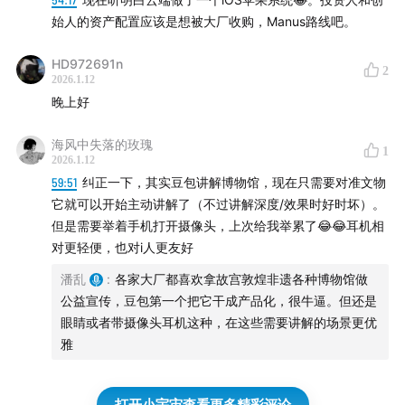
始人的资产配置应该是想被大厂收购，Manus路线吧。
HD972691n
2
2026.1.12
晚上好
海风中失落的玫瑰
1
2026.1.12
59:51
纠正一下，其实豆包讲解博物馆，现在只需要对准文物
它就可以开始主动讲解了（不过讲解深度/效果时好时坏）。
但是需要举着手机打开摄像头，上次给我举累了😂😂耳机相
对更轻便，也对i人更友好
潘乱
:
各家大厂都喜欢拿故宫敦煌非遗各种博物馆做
公益宣传，豆包第一个把它干成产品化，很牛逼。但还是
眼睛或者带摄像头耳机这种，在这些需要讲解的场景更优
雅
打开小宇宙查看更多精彩评论