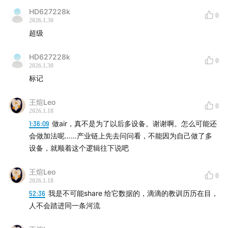
HD627228k
得只有一个
0
2026.1.30
超级
06:49
用户带上新品类是有成本的，但今天大家已经习惯
戴耳机了
HD627228k
0
2026.1.30
09:23
摄像头应该到头的位置，因为它跟你的眼睛齐平
标记
10:20
AI硬件的交互变化
王煊Leo
0
2026.1.18
1:36:09
做air，真不是为了以后多设备。谢谢啊。怎么可能还
12:44
为什么是光帆率先发布了首款视觉感知耳机？
会做加法呢……产业链上先去问问看，不能因为自己做了多
设备，就顺着这个逻辑往下说吧
王煊Leo
0
2026.1.18
52:36
我是不可能share 给它数据的，滴滴的教训历历在目，
人不会踏进同一条河流