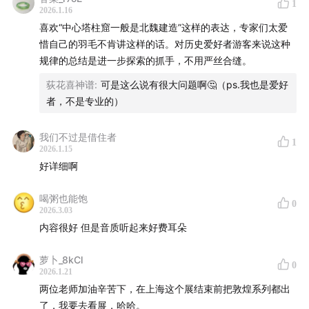
春秋战国：月氏乌孙和匈奴
1
2026.1.16
喜欢“中心塔柱窟一般是北魏建造”这样的表达，专家们太爱
24:34
西汉：汉武帝列四郡据两关
惜自己的羽毛不肯讲这样的话。对历史爱好者游客来说这种
规律的总结是进一步探索的抓手，不用严丝合缝。
31:50
魏晋南北朝—西晋
荻花喜神谱
:
可是这么说有很大问题啊🤔（ps.我也是爱好
33:33
魏晋南北朝-五胡十六国历史及画塑特点：本生故
者，不是专业的）
事，凹凸画法，交脚弥勒像
我们不过是借住者
1
2026.1.15
43:26
魏晋南北朝-北朝-北魏时期历史及画塑特点：中心
好详细啊
塔柱窟，佛传故事画，一佛二菩萨
喝粥也能饱
53:30
魏晋南北朝-北朝-西魏时期历史及画塑特点：中国
0
2026.3.03
神话传说人物
内容很好 但是音质听起来好费耳朵
56:40
魏晋南北朝-北朝-北周时期历史及画塑特点：孝悌
萝卜_8kCl
0
2026.1.21
题材儒学故事画，一佛二弟子
两位老师加油辛苦下，在上海这个展结束前把敦煌系列都出
了，我要去看展，哈哈。
61:00