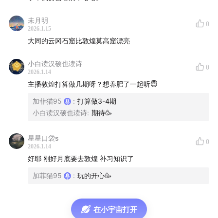
隋朝历史及画塑特点：隋炀帝出巡河西，27国贸易
会，维摩诘经变，三兔共耳藻井
未月明
0
2026.1.15
71:45
唐朝-初唐&盛唐时期历史及画塑特点：经变画盛
大同的云冈石窟比敦煌莫高窟漂亮
行，s形曲线菩萨
小白读汉硕也读诗
0
2026.1.14
82:18
唐朝-吐蕃统治时期历史及画塑特点：吐蕃赞普在帝
主播敦煌打算做几期呀？想养肥了一起听😇
王图中居c位
加菲猫95
:
打算做3-4期
89:20
唐朝-归义军-张氏政权时期历史及画塑特点：张议
小白读汉硕也读诗
:
期待🥳
潮行军图
星星口袋s
0
94:23
2026.1.14
唐朝-归义军-曹氏政权时期历史及画塑特点：于阗
好耶 刚好月底要去敦煌 补习知识了
回鹘供养人像
加菲猫95
:
玩的开心🥳
100:10
西夏时期历史及画塑特点：仿宋制，一佛二天女
105:30
元朝时期历史及画塑特点：密宗壁画，金刚双身像
在小宇宙打开