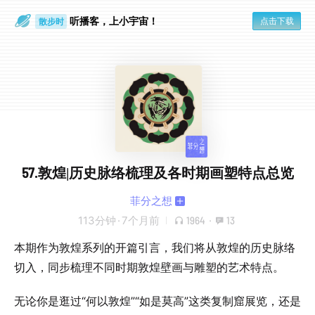
听播客，上小宇宙！
点击下载
散步时
通勤路上
57.敦煌|历史脉络梳理及各时期画塑特点总览
菲分之想
113分钟
·
7个月前
1964
·
13
本期作为敦煌系列的开篇引言，我们将从敦煌的历史脉络
切入，同步梳理不同时期敦煌壁画与雕塑的艺术特点。
无论你是逛过“何以敦煌”“如是莫高”这类复制窟展览，还是