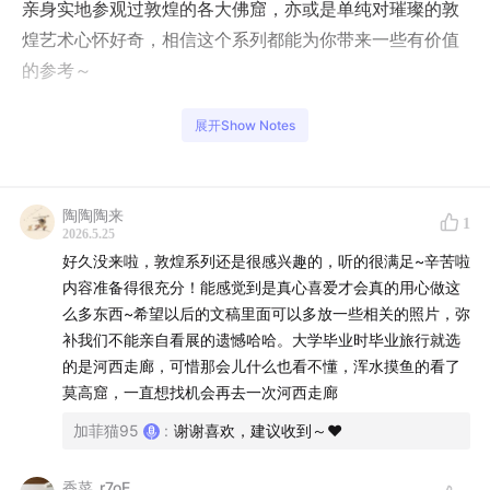
亲身实地参观过敦煌的各大佛窟，亦或是单纯对璀璨的敦
煌艺术心怀好奇，相信这个系列都能为你带来一些有价值
的参考～
05:40
为什么佛教有这么多石窟
展开Show Notes
07:45
为什么是敦煌
陶陶陶来
1
13:40
敦煌石窟有什么特点
2026.5.25
好久没来啦，敦煌系列还是很感兴趣的，听的很满足~辛苦啦
16:20
本期介绍的内容：历史脉络梳理
内容准备得很充分！能感觉到是真心喜爱才会真的用心做这
么多东西~希望以后的文稿里面可以多放一些相关的照片，弥
17:21
后面几期打算介绍的内容：壁画、彩塑、藏经洞等等
补我们不能亲自看展的遗憾哈哈。大学毕业时毕业旅行就选
的是河西走廊，可惜那会儿什么也看不懂，浑水摸鱼的看了
20:00
三皇五帝时期：窜三苗于三危
莫高窟，一直想找机会再去一次河西走廊
加菲猫95
:
谢谢喜欢，建议收到～♥️
22:00
夏商周：周穆王西巡
香菜_r7oE
23:38