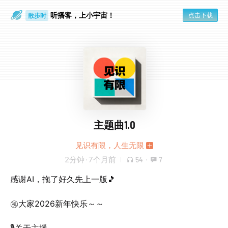
听播客，上小宇宙！
点击下载
散步时
通勤路上
主题曲1.0
见识有限，人生无限
2分钟
·
7个月前
54
·
7
感谢AI，拖了好久先上一版🎵
㊗️大家2026新年快乐～～