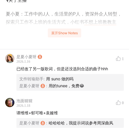
🎙️关于主播
夏小夏：工作中的J人，生活里的P人，资深外企人转型，
探索只工作不上班的生活方式，小红书
不想上班教教主
展开Show Notes
💡关于节目
『见识有限，人生无限』—— 撕掉标签，活出不被定义的
是夏小夏呀
人生！
1
2026.1.16
已经改了另一版歌词，但是还没选到合适的曲子hhh
🎧 对话100种人生样本
文件转瑜助手
:
用 suno 做的吗
👉 在这里，没有标准答案，只有真诚分享：
是夏小夏呀
:
用的tunee，免费😂
✅ 听TA的故事，找“你”的答案
泡面猩猩
0
2026.1.18
✅ 治愈内耗，解锁人生隐藏副本
谭维维+郁可唯+袁娅维
是夏小夏呀
:
哈哈哈哈，我提示词说参考周深曲风
✅ 我们一起把日子过成自定义模式