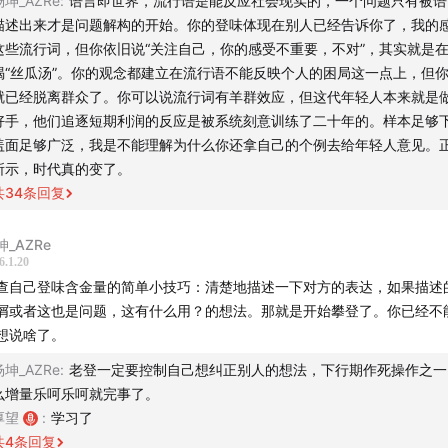
杨坤_AZRe
:
语言即世界，流行语是能反应社会现实的，一个问题只有被语
周末就是不回任何微信
描述出来才是问题解构的开始。你的登味体现在别人已经告诉你了，我的
这些流行词，但你依旧说“关注自己，你的感受不重要，不对”，其实就是
烟就是一种深呼吸
喝“丝瓜汤”。你的观念都建立在流行语不能反映个人的困局这一点上，但
就已经脱离群众了。你可以说流行词有羊群效应，但这代年轻人本来就是
多年轻人流行语的底色：我真没招了
好手，他们追逐短期利润的反应是被系统刻意训练了二十年的。样本足够
盖面足够广泛，我是不能理解为什么你还拿自己的个例去给年轻人意见。
瓜汤和汤饭
所示，时代真的变了。
共
34
条回复
境就是，一堆人玩碰撞，你摔倒了，但爬不起来
坤_AZRe
师和家长从见不到彼此，变成了随时沟通
6.1.20
查自己登味含金量的简单小技巧：清楚地描述一下对方的表达，如果描述
校：从小社会→无限责任主体
屑或者这也是问题，这有什么用？的想法。那就是开始攀登了。你已经不
想说啥了。
道路自信
杨坤_AZRe
:
老登一定要控制自己想纠正别人的想法，下行期作死操作之一
么增量乐呵乐呵就完事了。
到过去，两种选择：坚定逃离，扎根到底
厚望
:
学习了
共
4
条回复