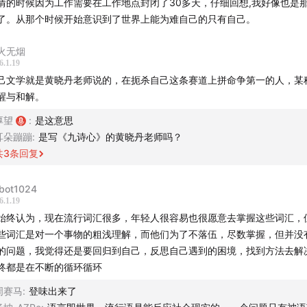
情的时候因为工作需要在工作地点封闭了30多天，仔细回想,我好像也是
大环境咋滴你了啊？整这出儿啊！
了。从那个时候开始意识到了世界上能为难自己的只有自己。
目，就试图去唠一唠，回答一下这个话题。也希望借此能让你对
火无烟
一些同理心。欢迎收听！
6.1.19
己文学就是黄晓丹老师说的，在扼杀自己这条赛道上拼命争第一的人，某
轴：
醒与和解。
厚望
:
是这意思
环境咋滴啦？年轻人如此向内求
耳朵蹦蹦
:
是写《九诗心》的黄晓丹老师吗？
共
3
条回复
红书、抖音、快手，是选题富矿
bot1024
不是玩梗，我是真没招了
6.1.19
始终认为，现在流行词汇很多，年轻人很容易也很愿意去掌握这些词汇，
龙场悟道”：退出！
些词汇是对一个事物的粗浅理解，而他们为了不落伍，尽数掌握，但并没
的问题，我觉得还是要回归到自己，反思自己遇到的困境，找到方法去解
绩主义的本质：永远还不够好
终都是在不断的循环循环
千万不要和其他人一起欺负自己
周赛马
:
登味出来了