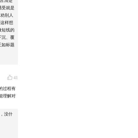
言清楚
感受就是
在劝别人
你这样想
做短线的
下沉、覆
正如标题
41
的过程有
能理解对
，没什