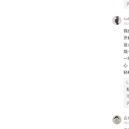
人生如
有一种
su
202
但，这
我
开
只有老
这
优绩主
我
一
差不多
心
轻
一条评
L
森
此时我
202