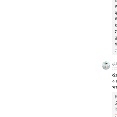
22:59
我
25:58
抽
28:16
很
30:07
丝
34:43
处
杨
37:58
老
202
检
41:30
学
不
方
46:54
51:08
回