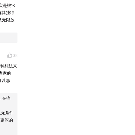
实是被它
有其独特
被无限放
28
这种想法来
家家的
可以那
，在痛
人无条件
度更深的