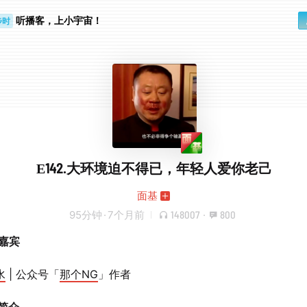
步时
听播客，上小宇宙！
勤路上
E142.大环境迫不得已，年轻人爱你老己
面基
95分钟
·
7个月前
148007
·
800
嘉宾
水
| 公众号「
那个NG
」作者