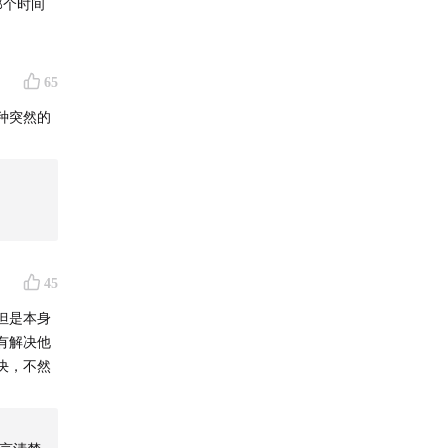
那个时间
年轻人的
65
种突然的
45
但是本身
有解决他
决，不然