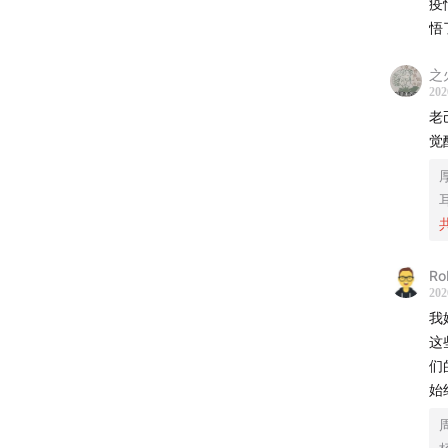
疫
悟
本期节
之
处境多
202
老
🎯
时间
觉
00:20
大
05:11
小
Ro
08:44
我
202
我
12:10
“
这
们
16:58
优
始
21:19
你