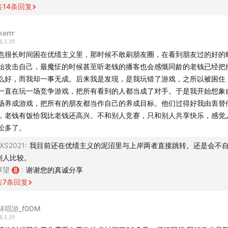
大梦一场，原来我们都认为自己是这出戏的主角，但是现在太多
共
14
条回复
自己只是NPC的自觉。
kerrr
6.1.19
又如何呢？又能怎？生活就是这样。
也很长时间困在优绩主义里，那时候不敢刷朋友圈，在看到朋友过的好的
始攻击自己，最魔怔的时候甚至听老钱的播客也会感慨同龄的老钱已经把
己允许你搞砸一切，一事无成，停滞不前，ta甚至是唯一一个鼓
么好，而我却一事无成。后来我是发现，是我玩错了游戏，之所以被困住
义竞赛的人。
一直在玩一场竞争游戏，把所有看到的人都当成了对手。于是我开始想象
场养成游戏，把所有的朋友都当作自己的养成目标。他们过得好我由衷替
得了，早点睡吧，爱你老己，明天见。
，老钱有饭恰我比老钱还高兴。不和别人竞赛，只和别人共享快乐，感觉
松多了。
论是这么评价的：
XS2021
:
我目前还在优绩主义的泥沼里与上岸两者直接跳转。还是会不
这个梗有点像这个时代集体创伤下的人格分裂，这代人必须得剥
别人比较。
厚望
:
谢谢您的真诚分享
离出一个独立于自己的自己，才有勇气表达自爱，每每看到都很
共
7
条回复
心疼。
林唱游_f0DM
必须像本山大叔一样问一句：
6.1.19