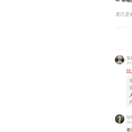
⏯️
本期
老己是
其实还是
自己自
但不是
某
202
亚小孩
58:
老己是
绝不帮
我们来
信
202