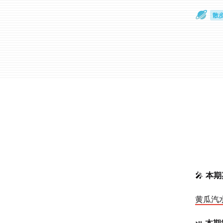
散
通
🎤
本期
黄瓜汽