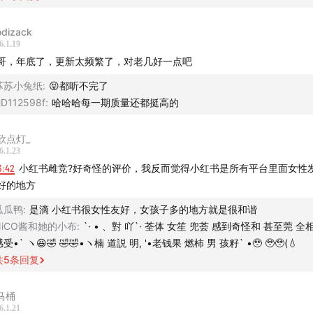
美 95 后大合流
dizack
儿潮一代的父辈们才是温室里长大的花朵
6.1.19
哥，年底了，更新太频繁了，对老几好一点吧
老中滤镜🚩
苏苏小兔纸
:
😝都听不完了
D112598f
:
哈哈哈每一期质量还都挺高的
我们都是时代函数的一个输出结果
欣点灯_
分配矛盾下，不同经济体的年轻人找到了不同的出口
6.1.23
3:42
小红书雌竞?好奇怪的评价，我反而觉得小红书是所有平台里面女性
倩倩：优绩主义代理人
好的地方
我认识的倩倩
瓜瓜鸭
:
是滴 小红书很女性友好，女孩子多的地方就是很和谐
NiCO酱和她的小布
:
`· • 、對 吖`· 荃体 女笙 兜荟 感到奇怪和 甚至莞 
人生答卷里你还有一道题没做...
受•` ヽ😆🤣 🤣🤣•ヽ楠 道説 明, '•老钱果 燃柿 男 孩籽` •🥹 🥹🥹(💧
共
5
条回复
爱你老己是 2025 年最好最温良的一个网络梗
t马桶
内容相关资料
6.1.21