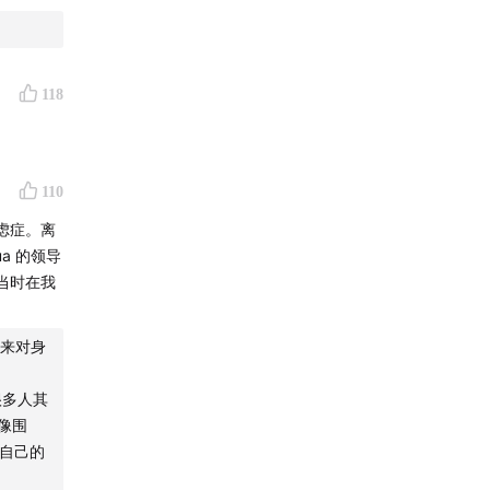
118
110
虑症。离
a 的领导
当时在我
来对身
很多人其
老实人被
就像围
他自己的