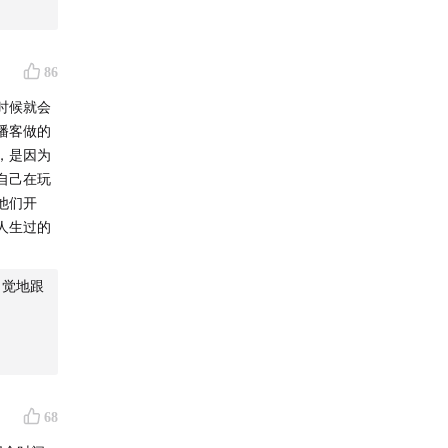
的年轻人
86
时候就会
播客做的
励你退出
，是因为
自己在玩
他们开
人生过的
自觉地跟
68