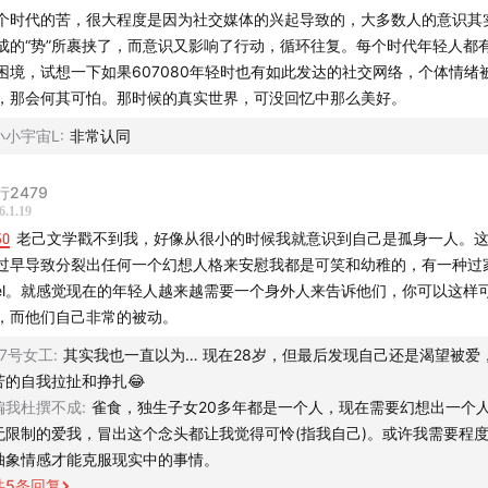
个时代的苦，很大程度是因为社交媒体的兴起导致的，大多数人的意识其
黄瓜汽水老师的几篇稿子：
成的“势”所裹挟了，而意识又影响了行动，循环往复。每个时代年轻人都
困境，试想一下如果607080年轻时也有如此发达的社交网络，个体情绪
杀线风云：富人无国籍，穷人无国界
》
，那会何其可怕。那时候的真实世界，可没回忆中那么美好。
小小宇宙L
:
非常认同
爱你老己”与苦中作乐的中国年轻人
》
行2479
在“优绩主义竞缘脑”里的东亚年轻人
》
6.1.19
50
老己文学戳不到我，好像从很小的时候我就意识到自己是孤身一人。
丁胖子金牌讲师”与美国底层残酷物语
》
过早导致分裂出任何一个幻想人格来安慰我都是可笑和幼稚的，有一种过
eel。就感觉现在的年轻人越来越需要一个身外人来告诉他们，你可以这样
世代新人设：反内卷顶级玩家
》
，而他们自己非常的被动。
77号女工
:
其实我也一直以为… 现在28岁，但最后发现自己还是渴望被爱
洲到底是怎么成为偷子乐园的？
》
苦的自我拉扯和挣扎😂
偏我杜撰不成
:
雀食，独生子女20多年都是一个人，现在需要幻想出一个
站的“性压抑教父”与“连接仙人”
》
无限制的爱我，冒出这个念头都让我觉得可怜(指我自己)。或许我需要程
抽象情感才能克服现实中的事情。
赛纶之死：韩娱资本与穷人的女儿
》
共
5
条回复