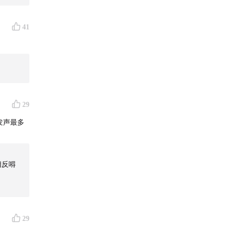
41
29
发声最多
全相反嘚
29