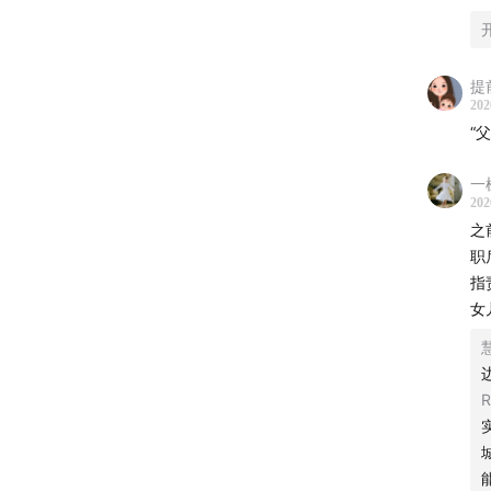
提
202
“
一
202
之
职
指
女
R
黄瓜汽
欺负太