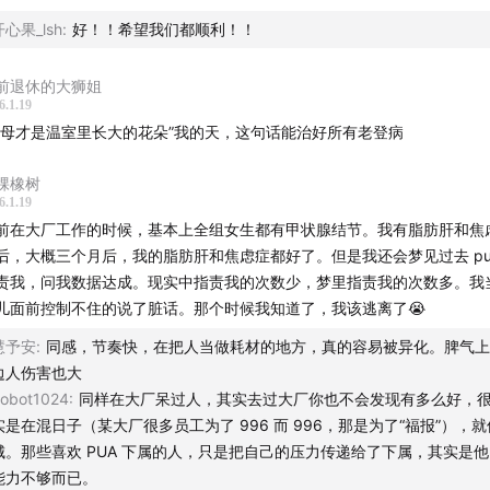
开心果_lsh
:
好！！希望我们都顺利！！
一不小心又熬夜了，都是因为老己太爱打游戏，耽误了咱俩的睡
眠时间。
前退休的大狮姐
6.1.19
亏己者百财不入，只有对老己好，老己才能对你更好。
父母才是温室里长大的花朵”我的天，这句话能治好所有老登病
贤己扶我青云志，我还贤己万两金。
棵橡树
6.1.19
前在大厂工作的时候，基本上全组女生都有甲状腺结节。我有脂肪肝和焦
只要你没钱了，老己立刻就出门打工挣钱养你，现在就是反哺老
后，大概三个月后，我的脂肪肝和焦虑症都好了。但是我还会梦见过去 pu
己最好的时候。
责我，问我数据达成。现实中指责我的次数少，梦里指责我的次数多。我
儿面前控制不住的说了脏话。那个时候我知道了，我该逃离了😭
对不起老己，我把你养得很差。
慧予安
:
同感，节奏快，在把人当做耗材的地方，真的容易被异化。脾气上
老己，我们吞咽了太多意义，但其实生命只需要呼吸。
边人伤害也大
obot1024
:
同样在大厂呆过人，其实去过大厂你也不会发现有多么好，
水老师觉得爱你老己是2025年最温良的一个网络梗了，有一种
实是在混日子（某大厂很多员工为了 996 而 996，那是为了“福报”），
久终于憋疯了的美感。
城。那些喜欢 PUA 下属的人，只是把自己的压力传递给了下属，其实是
能力不够而已。