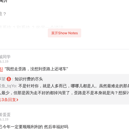
简介
谁？
系统 1 和系统 2 的另一个说法。
展开Show Notes
己，系统1是老自，系统2是老己。
每个人的系统2都能称为老己，一旦使用了这个名字，说明你已
戴同学
6.1.19
进化版了——一个和自己达成和解的人。
51
“我想走歪路，没想到歪路上还堵车”
大家幻想出来的另一个我，ta的程序设定就是对自己的无限包容
厚望
:
知识付费的尽头
着父母、社会、学校、老板、同事、外人一起欺负自己。
双鱼_tqYo
:
不是针对你，就是人多而已，哪哪儿都是人。虽然最难走的那
人最少，但那是因为走不好的都掉沟里了，歪路是不是本身就是沟？想探讨
欣赏一下老己文学：
共
3
条回复
我想吃火锅了，老己带着我驱车20公里立刻吃上了。
誓蛋蛋
6.1.19
就这么一个独生己，不惯着能行吗？
老己今年一定要顺顺利利的 然后幸福好吗