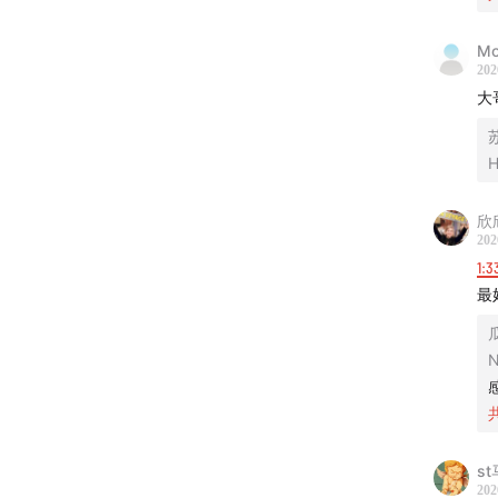
55:08
中
Mo
59:16
婴
202
大
1:
02:10
H
1:
05:33
1:
07:40
欣
202
1:3
1:
12:07
最
1:
19:03
1:
24:37
感
1:
32:30
s
📁
本期
202