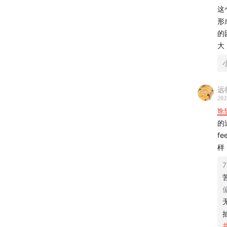
这
分享@
形
的
《
斩
大
《
“
远
《
困
202
19:
《
“
的
f
《
Z
样
《
欧
《
B
《
金