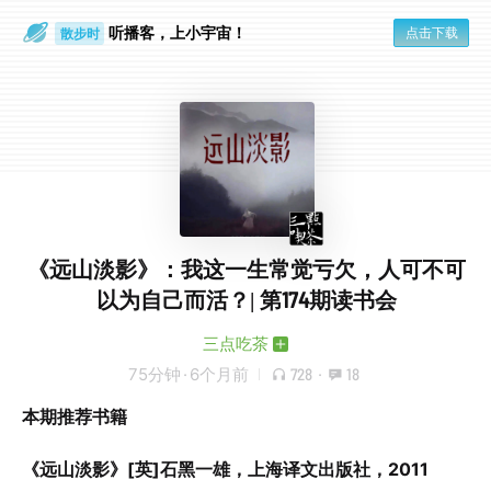
听播客，上小宇宙！
点击下载
散步时
通勤路上
《远山淡影》：我这一生常觉亏欠，人可不可
以为自己而活？| 第174期读书会
三点吃茶
75分钟
·
6个月前
728
·
18
本期推荐书籍
《远山淡影》[英]石黑一雄，上海译文出版社，2011