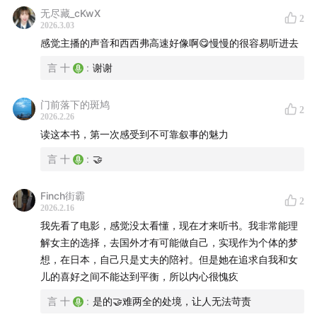
无尽藏_cKwX
2
2026.3.03
感觉主播的声音和西西弗高速好像啊😋慢慢的很容易听进去
言 十
:
谢谢
门前落下的斑鸠
2
2026.2.26
读这本书，第一次感受到不可靠叙事的魅力
言 十
:
🤝
Finch街霸
2
2026.2.16
我先看了电影，感觉没太看懂，现在才来听书。我非常能理
解女主的选择，去国外才有可能做自己，实现作为个体的梦
想，在日本，自己只是丈夫的陪衬。但是她在追求自我和女
儿的喜好之间不能达到平衡，所以内心很愧疚
言 十
:
是的🤝难两全的处境，让人无法苛责