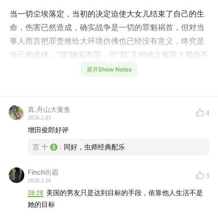
当一切尘埃落定，当初的决定迫使大女儿结束了自己的生
命，伤害已然造成，确实战争是一切的罪魁祸首，但对当
事人而言把罪责推给大环境仿佛也已经没有意义，终究是
自己的选择。“我”确实有罪，但“我”又何错之有呢？我也不
过是想为自己而活。
展开Show Notes
“我”这一生常觉亏欠，愧疚在心里堆砌成山，痛苦迫切的
使我想倾诉，但又不希望别人识得真相，觉得自己面目可
真.舟山大黄鱼
4
憎，只好用迷雾去消隐那些真实的部分，让大山只露淡
2026.2.03
增田俊郎好评
影。
言 十
:
同好，虫师经典配乐
原来，“我”只是固执的相信自己所愿意相信的，固执的走
在自己想要走的路上，那也只能固执的捂着亏欠活下去，
Finch街霸
3
2026.2.16
暮年和他人说起：“我有一个朋友。。。。。。”
38:28
美国的男友只是达到目标的手段，依靠他人生活不是
她的目标