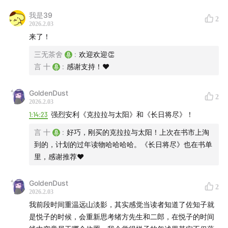
我是39
2
2026.2.03
来了！
三无茶舍
:
欢迎欢迎👏
本期主播
言 十
:
感谢支持！❤
言十、殊昱
GoldenDust
2
2026.2.03
时间轴
1:14:23
强烈安利《克拉拉与太阳》和《长日将尽》！
03:00
阅读体验：从平淡拧巴到震撼
言 十
:
好巧，刚买的克拉拉与太阳！上次在书市上淘
到的，计划的过年读物哈哈哈哈。《长日将尽》也在书单
05:58
石黑一雄介绍，从战后的长崎到移民
里，感谢推荐❤
12:24
不可靠的叙述者
GoldenDust
2
2026.2.03
18:21
故事梗概
我前段时间重温远山淡影，其实感觉当读者知道了佐知子就
是悦子的时候，会重新思考绪方先生和二郎，在悦子的时间