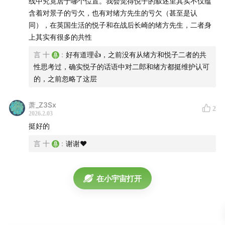
33:00
母亲以“我都是为了你好”之名，将自我行为合理化
线中究竟居于哪个位置。我会觉得悦子的叙述里其实不仅蕴
含着对景子的亏欠，也有对绪方先生的亏欠（甚至是认
46:10
在自我欺骗，诉说愧疚，回忆中弥补过错，自我救
同），在英国生活的悦子和在战后长崎的绪方先生，二者身
上其实有很多的共性
赎
言 十
:
好有道理👍，之前没有从绪方和悦子二者的共
51:30
战争后的创伤渗透入生活的方方面面
性思考过，确实悦子的话语中对二郎和绪方都挺维护认可
的，之前忽略了这层
55:40
战后的自我否定与应激式的坚定
萧_Z3Sx
2
59:10
小孩在战后是最高级别的虐待：出生在地狱模式
2026.2.03
挺好的
1:05:10
我这一生常觉亏欠
言 十
:
谢谢❤
1:08:55
爱你老己明天见
在小宇宙打开
1:12:10
人可不可以为自己而活?
背景音乐