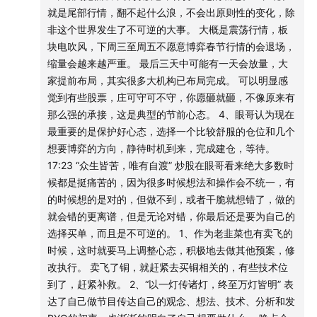
6、13：44
就是尾部行情，翻不起什么浪，不会出原则性的变化，除
“那个手机又忘记带了，减了铜，减了光纤
非这个世界发生了不可逆的大事。 大概是震荡行情，板
加了石油，加了算力，加了铜附产品，楼层4.5”
块电吹风，下周三至周五不愿意博弈春节行情的会退场，
缩量会越来越严重。 最后三天中可能有一天会放量，大
7、14：18
家提前布局，其实很多大机构已布局完成。 可以明显感
“没有量就不要追，还是记得低吸高抛，基本面没有改变的情
觉到有些股票，庄可守可不守，你愿砸就砸，不像原来有
况下仓位就不要太高。
那么强的承接，这是典型的节前心态。 4、眼哥认为现在
石油的博弈是为了周末谈判，目前贵金属仍然属于震荡期，
最重要的是保护好心态，选择一个比较舒服的仓位和几个
长线的逻辑是可以买，但不要占比太高，不急”
想要博弈的方向，静待时机到来，完成建仓，等待。
17:23 “众生皆苦，唯有自渡” 炒股在眼哥看来绝大多数时
02:59
大盘
候都是挺痛苦的，因为很多时候想法和操作会不统一，有
1、结构：今天走的非常强，比想象中强多了。
的时候想的是对的，但做不到，或者干脆就想错了，做的
低开，开盘大杀，但慢慢企稳。
就会错的更离谱，但是无论对错，你最后还是要为自己的
选择买单，而且是不可逆的。 1、作为老韭菜也有卖飞的
2、科技线和贵金属早上跌的很厉害，但后来有反拉，眼哥觉
时候，这时就要马上调整心态，积极地去做其他预案，修
得警报还未解除。
改执行。 卖飞了铜，就赶紧去买铜相关的，有些技术位
大家不要想的太好，因为今天量能太低，沪深两市成交额约
到了，赶紧补救。 2、“以一灯传诸灯，终至万灯皆明” 表
2.15万亿元。
达了自己做节目传达自己的观念、想法、技术、分析和发