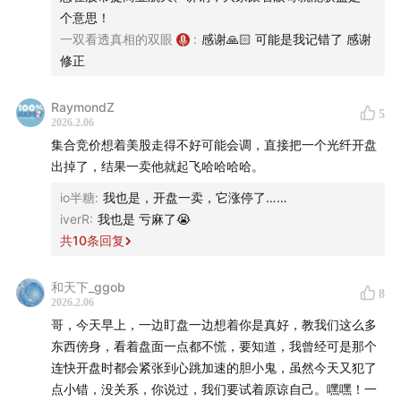
个意思！
误，只要是严格执行了既定计划，就是一次成功的交易。相
一双看透真相的双眼
:
感谢🙏🏻 可能是我记错了 感谢
比之下，没有计划或者随意更改计划的临时起意才是最大的
修正
风险。维持心态稳定的关键在于对规则的敬畏，只有做到知
行合一，才能在盘面拉锯战中避免被非理性的市场情绪左
右。
RaymondZ
5
2026.2.06
00:13:05
节前策略布局：等待下周三的转机
集合竞价想着美股走得不好可能会调，直接把一个光纤开盘
春节前的最后几个交易日，市场往往呈现出明显的博弈特
出掉了，结果一卖他就起飞哈哈哈哈。
征。在当前方向不明朗的阶段，建议保持低仓位苟着，通过
高抛低吸来维持股感，而不是急于加仓。预计下周三之后，
io半糖
:
我也是，开盘一卖，它涨停了……
市场将进入春节行情的博弈期，届时会有部分资金退场导致
iverR
:
我也是 亏麻了😭
缩量加剧。对于机构和资深投资者而言，大部分布局已经完
共
10
条回复
成，目前的盘面波动更多是节前心态的体现。此时保护好心
态，选定心仪的方向静待时机，远比在尾部行情中频繁操作
和天下_ggob
8
更有意义。
2026.2.06
00:17:23
众生皆苦唯有自度：投资者的自我修养
哥，今天早上，一边盯盘一边想着你是真好，教我们这么多
“众生皆苦，唯有自度”，这句真言在股市中同样适用。即便
东西傍身，看着盘面一点都不慌，要知道，我曾经可是那个
是有经验的老交易者，也会面临卖飞股票的失落感，但区别
连快开盘时都会紧张到心跳加速的胆小鬼，虽然今天又犯了
在于能否迅速调整预案并进行补救。引用《妙法莲华经》中
点小错，没关系，你说过，我们要试着原谅自己。嘿嘿！一