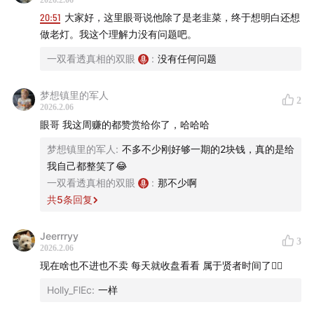
2026.2.06
20:51
大家好，这里眼哥说他除了是老韭菜，终于想明白还想
做老灯。我这个理解力没有问题吧。
一双看透真相的双眼
:
没有任何问题
梦想镇里的军人
2
2026.2.06
眼哥 我这周赚的都赞赏给你了，哈哈哈
梦想镇里的军人
:
不多不少刚好够一期的2块钱，真的是给
我自己都整笑了😂
一双看透真相的双眼
:
那不少啊
共
5
条回复
Jeerrryy
3
2026.2.06
现在啥也不进也不卖 每天就收盘看看 属于贤者时间了🤦‍♂️
Holly_FlEc
:
一样