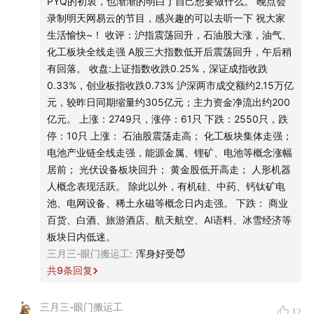
PYQ的初衷，也渐渐的明白了自己想要做什么。 晚点会
03:39
止盈逻辑
录制明天网易云的节目，感兴趣的可以去听一下 祝大家
光纤昨天盈利47%，计划50%止盈，昨天大跌，今天回包，
生活愉快~！ 收评：沪指震荡回升，石油股大涨，油气、
到达50%时卖出1/3，涨停卖出部分，总共卖出一半。
化工板块全线走强 A股三大指数低开后震荡回升，午后稍
逻辑：有的时候止盈其实没有什么太好的办法，比如说已经
有回落。 收盘:上证指数收跌0.25%，深证成指收跌
过了前高，或者短期以内的压力位都已经过了，你这种时候
0.33%，创业板指收跌0.73% 沪深两市成交额约2.15万亿
的止盈只有严格按照交易逻辑。
元，较昨日同期缩量约305亿元；主力资金净流出约200
亿元。 上涨：2749只，涨停：61只 下跌：2550只，跌
涨了50%后就先出50%：
停：10只 上涨： 石油股震荡走高； 化工板块集体走强；
1、已有利润落袋
电池产业链全线走强，能源金属、锂矿、电池等概念涨幅
有很多票不要看它结构走的不错，未来还有很高的一个方
居前； 光伏设备板块回升； 黄金股低开高走； 人形机器
向，但往往它不是直线上涨。
人概念表现活跃。 除此以外，有机硅、中药、钙钛矿电
光纤眼哥建仓时间并不长，但上涨的却比想象中好，本以为
池、电网设备、稀土永磁等概念日内走强。 下跌： 商业
年后才会开始暴力拉升，结果年前就直接拉了，这也导致出
百货、白酒、旅游酒店、航天航空、AI语料、冰雪经济等
现了需要止盈的客观条件——上涨50%
板块日内低迷。
三月三-眼门搬运工
:
浑身好受😈
2、为什么是50%
共
9
条回复
比如本金30万，上涨50%，成本加盈利就是45万，卖一半
22.5万，按23万算，剩余22万。
三月三-眼门搬运工
12
22万中：本金7万（30-23万），15万为盈利，也就意味着