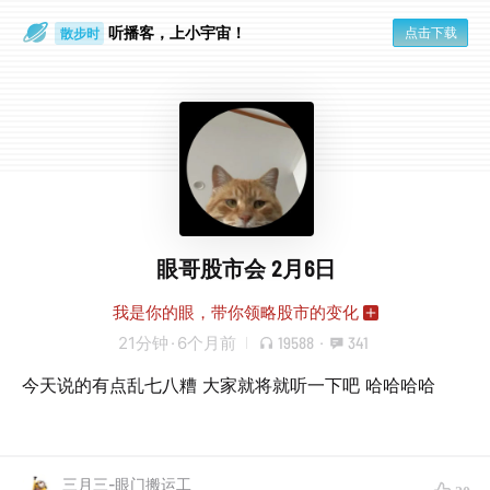
听播客，上小宇宙！
点击下载
散步时
通勤路上
眼哥股市会 2月6日
我是你的眼，带你领略股市的变化
21分钟
·
6个月前
19588
·
341
今天说的有点乱七八糟 大家就将就听一下吧 哈哈哈哈
三月三-眼门搬运工