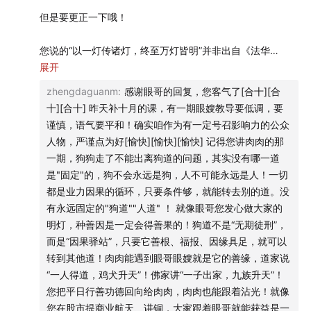
的、不断拉锯的，在其中奠定心理优势是非常重要的。
力往往是心理素质。通过不断地止盈和积累小胜，交易者可
但是要更正一下哦！
以逐步建立强大的心理优势。这种优势不仅能帮助你在面对
② 该观察什么？
牛市诱惑时保持清醒，更能让你在与多数人的博弈中脱颖而
您说的“以一灯传诸灯，终至万灯皆明”并非出自《法华
眼哥早上开盘之前提醒昨天美股的情况，需要防止的是什
出。与其追求一夜暴富的幻想，不如设定切实的目标，争取
经》，而是《维摩诘经》经文源自《维摩诘所说经·菩萨品》
展开
么；
成为那领先市场百分之八十五的少数派。赚钱是衡量投资水
的“无尽灯法门”，原文为：“譬如一灯然百千灯，冥者皆明，
下午在情绪非常高的时候（大盘上4090后），害怕仓位低会
zhengdaguanm
:
感谢眼哥的回复，您客气了[合十][合
平的唯一硬指标，奠定心理优势才是长期生存的根本。
明终不尽”。常见的通俗转述是，“以一灯传诸灯，终至万灯
踏空、怕大盘直接起飞的朋友发消息询问（眼哥的微信就是
十][合十] 昨天补十月的课，有一期眼嫂教导要低调，要
00:07:47
量价关系分析：寻找市场的趋势拐点
皆明”多被误认为出自《法华经》，实则源自《维摩诘经》，
大家的情绪标）。
谨慎，语气要平和！确实咱作为有一定号召影响力的公众
市场的量能变化往往隐藏着最真实的信号。回顾本周行情，
谢谢！
所以眼哥在4093左右发消息告诉大家不要急，要注意看一下
人物，严谨点为好[愉快][愉快][愉快] 记得您讲肉肉的那
大盘在四千一百点附近的震荡验证了量能不足则难以突破的
量价，建议大家在盘中拿不准的或者心里比较乱时，学会自
一期，狗狗走了不能出离狗道的问题，其实没有哪一道
规律。当指数靠近关键压力位时，如果没有持续的放量配
另外，强烈@眼哥可以了解一下维摩诘居士， 能找到很多相
己去观察一些东西，比如眼哥一直跟大家强调的量价：
是"固定"的，狗不会永远是狗，人不可能永远是人！一切
合，即便短暂冲高也极易引发反转。通过对本周最高点四幺
似的地方，例如：智慧超群、辩才无碍，重点还有漂亮老
今天朋友圈里面Q过好多次，量好像有点不太对，急剧缩
都是业力因果的循环，只要条件够，就能转去别的道。没
零二和最低点四千零二的精准复盘，指出当前市场处于年前
婆！！！哈哈哈！！！
量。
有永远固定的"狗道""人道" ！ 就像眼哥您发心做大家的
的尾部行情。大家需要学会独立观察盘面变化，不要过度依
明灯，种善因是一定会得善果的！狗道不是“无期徒刑”，
赖外界的提示，要建立自己的判断体系来提高对波动压力的
其实在上周的节目里面就已经强调过，靠近的15-128、15-
而是“因果驿站”，只要它善根、福报、因缘具足，就可以
抗性。
99，4115~4120时大家一定要记得观察有没有放量，如果不
转到其他道！肉肉能遇到眼哥眼嫂就是它的善缘，道家说
00:11:08
执行力博弈：计划永远优先于情绪
放量，眼哥认为是过不去的，哪怕过去很快也会反转下来。
“一人得道，鸡犬升天”！佛家讲“一子出家，九族升天”！
面对早盘剧烈的波动，为什么很多投资者会因为恐惧而选择
您把平日行善功德回向给肉肉，肉肉也能跟着沾光！就像
盲目清仓？这种“道心不稳”的表现反映出交易者在执行预案
您在股市提商业航天、讲铜，大家跟着眼哥就能获益是一
时的短板。一个合格的交易者即便在操作中出现卖飞等失