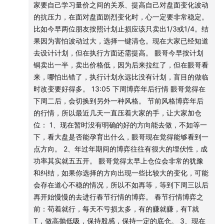
家要自己学习量价之间的关系、提高自己对盘面变化波动
按照自己的决策来，做了预案执行就行了，不要那么多
的抗压力，在面对盘面剧烈变化时，心一定要非常稳定。
我们的机制虽然呆板，但对于投资人的保护还是做的不错
比如今早两位朋友按照计划止损应该只卖出1/3或1/4。结
的，起码你想跑，多数时候是让跑的”
果因为害怕波动过大，选择一键清仓。现在大家已经知道
去设计计划，但在执行方面还需提高。 眼哥今早按计划
3、09：47
铜卖出一半，卖出价格低，因为后来拉红了，但在眼哥看
“长飞50个点了，我卖了一半止盈，你们随意”
来，哪怕出错了，执行计划永远比没有计划，盲目的做临
时改变要好得多。 13:05 下周博弈年后行情 眼哥觉得在
4、10：20
下周二后，会切换到另外一种风格。 节前风格博弈年后
① 文字：“缩量太厉害了”
的行情，所以最近几天一直压着大家的手，让大家加仓
位： 1、现在暂时没有明确的好的方向能去做，不如等一
② 配图：红绿比3.4：1.8，较上一日缩量10%，两市成交
下，看大盘是否能孕育出什么，眼哥现在觉得能够看到一
8961亿，上证指数4070
点方向。 2、年过年期间的博弈往往有很大的埋伏性，成
功率其实就五五开。 眼哥觉得太早上仓位会非常的犹豫
5、11：25
和纠结，如果你选择的方向出现一些比较大的变化，可能
“别上头，别瞎追，要进只能技术位博弈，给点了可以进，没
会存在道心不稳的情况，所以不如再等，等到下周三以后
有给一定稳住。
再开始慢慢的去进行春节行情的博弈。 春节行情博弈之
今天算是很给面子了，大家要知道感恩”
前：苟着就行，每天不亏损太多，有的赚就赚，有T就
T，做高抛低吸，保持股感，保持一定的底仓。 3、现在