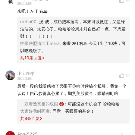
20
2026.2.06
来吧！左 T 右🙏
rrrrhn00
:
没t成，成功把本拉高，本来可以微红，又是绿
油油的。太安心了。哈哈哈哈周末对自己好一点。下周发
财！！！！！！！
护眼联盟清洁工mara
:
来啦 左T右🙏 今天T出了10块，可
以吃晚饭了。
共
10
条回复
小宝呼呼
20
2026.2.06
最后一段给我听感动了🥹眼哥你啥时候搞个私募，我第一个
认购！自己炒得真心累了，期货美股黄金，眼睛都盯瞎
一双看透真相的双眼
:
可能没这个机会了 哈哈哈哈
大家好我叫阿发
:
同意！买眼哥的基金！
共
8
条回复
Ann-5225