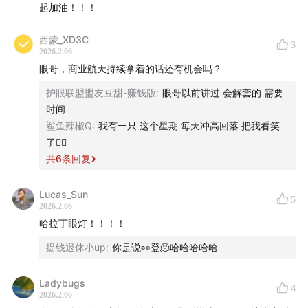
“以一灯传诸灯”的典故，表达了坚持复盘并传播投资观念的
起加油！！！
初衷。希望通过每日的交流，成为陪伴在大家身边的感应
灯，在黑暗的股市摸索中提供一段光亮。投资之路终究要靠
西蒙_XD3C
3
2026.2.06
自己走，不断提高抗压能力和盘面感知力是每个人的必修
眼哥，商业航天持续拿着的话还有机会吗？
课。
护眼联盟盟友豆甜-赚钱版
:
眼哥以前讲过 会解套的 需要
时间
鲨鱼辣椒Q
:
我有一只 这个星期 每天冲高回落 把我看笑
了🤦‍♂️
共
6
条回复
Lucas_Sun
5
2026.2.06
哈拉丁眼灯！！！！
提钱退休小up
:
你是说👀登🫠哈哈哈哈哈
Ladybugs
4
2026.2.06