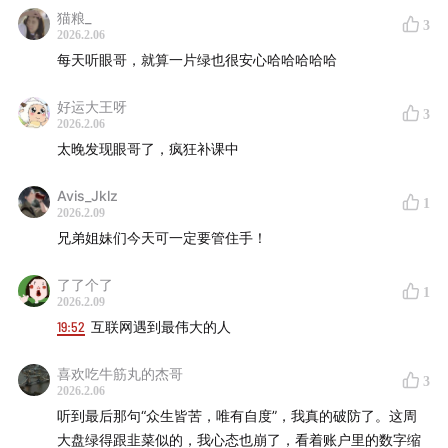
猫粮_
3
2026.2.06
每天听眼哥，就算一片绿也很安心哈哈哈哈哈
好运大王呀
3
2026.2.06
太晚发现眼哥了，疯狂补课中
Avis_Jklz
1
2026.2.09
兄弟姐妹们今天可一定要管住手！
了了个了
1
2026.2.09
19:52
互联网遇到最伟大的人
喜欢吃牛筋丸的杰哥
3
2026.2.06
听到最后那句“众生皆苦，唯有自度”，我真的破防了。这周
大盘绿得跟韭菜似的，我心态也崩了，看着账户里的数字缩