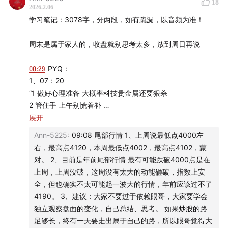
18
2026.2.06
学习笔记：3078字，分两段，如有疏漏，以音频为准！
周末是属于家人的，收盘就别思考太多，放到周日再说
00:29
PYQ：
1、07：20
“1 做好心理准备 大概率科技贵金属还要狠杀
2 管住手 上午别慌着补
3 我打算先降点仓位 先做倒T
展开
4 如果有转机 应该在下午 暂时的想法是 上午先狗着 下午再
Ann-5225
:
09:08 尾部行情 1、上周说最低点4000左
看动不动
右，最高点4120，本周最低点4002，最高点4102，蒙
5 祝我们好运”
对。 2、目前是年前尾部行情 最有可能跌破4000点是在
上周，上周没破，这周没有太大的动能砸破，指数上安
2、08：55
全，但也确实不太可能起一波大的行情，年前应该过不了
“如果你决定要走，就果断点，9点24就把单挂好
4190。 3、建议：大家不要过于依赖眼哥，大家要学会
如果决定不走，就做好心理预期，要不上午就不要看了
独立观察盘面的变化，自己总结、思考。 如果炒股的路
做决策最怕犹犹豫豫，我昨天的计划就是昨晚美股修复我就
足够长，终有一天要走出属于自己的路，所以眼哥觉得大
保持不动，美股继续杀我就先跑一部分