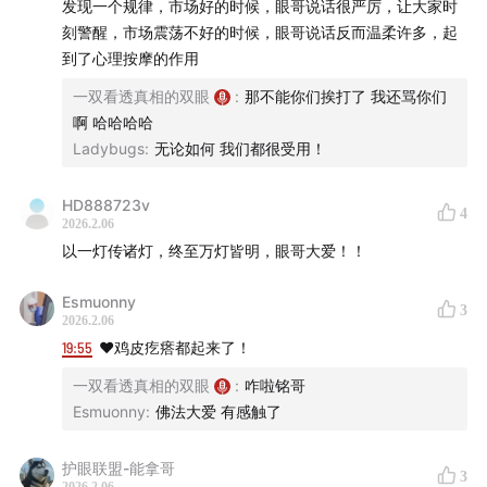
发现一个规律，市场好的时候，眼哥说话很严厉，让大家时
刻警醒，市场震荡不好的时候，眼哥说话反而温柔许多，起
到了心理按摩的作用
一双看透真相的双眼
:
那不能你们挨打了 我还骂你们
啊 哈哈哈哈
Ladybugs
:
无论如何 我们都很受用！
HD888723v
4
2026.2.06
以一灯传诸灯，终至万灯皆明，眼哥大爱！！
Esmuonny
3
2026.2.06
19:55
❤️鸡皮疙瘩都起来了！
一双看透真相的双眼
:
咋啦铭哥
Esmuonny
:
佛法大爱 有感触了
护眼联盟-能拿哥
3