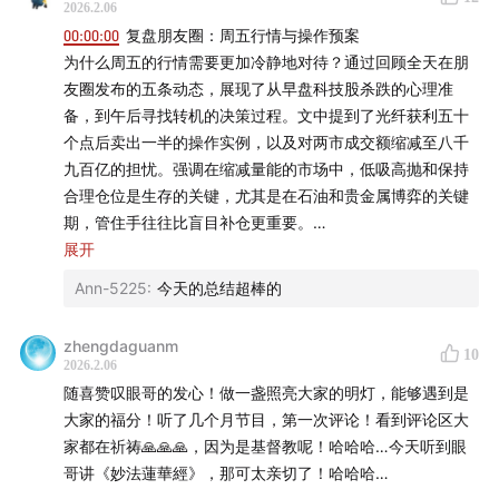
2026.2.06
你能够接受的回撤力度是非常大的，哪怕它再跌回去，你仍
00:00:00
复盘朋友圈：周五行情与操作预案
然是赚的。
为什么周五的行情需要更加冷静地对待？通过回顾全天在朋
友圈发布的五条动态，展现了从早盘科技股杀跌的心理准
这是眼哥止赢的一个方法或者目标，看好这支票的未来发
备，到午后寻找转机的决策过程。文中提到了光纤获利五十
展，止盈方法如上。
个点后卖出一半的操作实例，以及对两市成交额缩减至八千
不那么看好会卖出更多，甚至取出所有本金，只留利润。比
九百亿的担忧。强调在缩减量能的市场中，低吸高抛和保持
如要调仓时。
合理仓位是生存的关键，尤其是在石油和贵金属博弈的关键
期，管住手往往比盲目补仓更重要。
① 止盈是一门学问，更多的是一种心理层面。
00:02:55
展开
止盈的艺术：光纤股的50%减仓逻辑
炒股票就是通过不断的赢，不断的赚钱，来不断的提高自己
面对短期内涨幅惊人的个股，选择继续贪婪还是落袋为安？
Ann-5225
:
今天的总结超棒的
的心理优势。大家要慢慢去接受这种逻辑或观念。
针对光纤股在年前暴力拉升并达到50%利润点的案例，详细
拆解了利润落袋的具体算法。如果投入三十万并盈利至四十
有的朋友可能会说，这样永远发不了大财。
zhengdaguanm
10
五万，卖出一半后手中的本金压力将大幅减轻，剩余持仓的
2026.2.06
答：哪怕现在是牛市，也只有30%的人能挣钱，领先70%的
成本结构会变得极其安全。这种操作的核心在于利用已知利
随喜赞叹眼哥的发心！做一盏照亮大家的明灯，能够遇到是
人再跟那30%的人去做pk，再跑赢一半以上就可以领先整个
润对冲未来波动，即便后续出现回撤，依然能保持绝对的盈
大家的福分！听了几个月节目，第一次评论！看到评论区大
市场85%~90%。
利优势，从而在结构性行情中占据主动权。
家都在祈祷🙏🙏🙏，因为是基督教呢！哈哈哈…今天听到眼
赚钱是考验投资的唯一标准，其他所有的标准都应该放在其
00:05:14
构建心理优势：如何跻身赢家行列
哥讲《妙法蓮華經》，那可太亲切了！哈哈哈…
后，虽想法美好，但股票并没有那么简单，它往往是往返
股市中只有百分之三十的人能挣到钱，而这背后的核心竞争