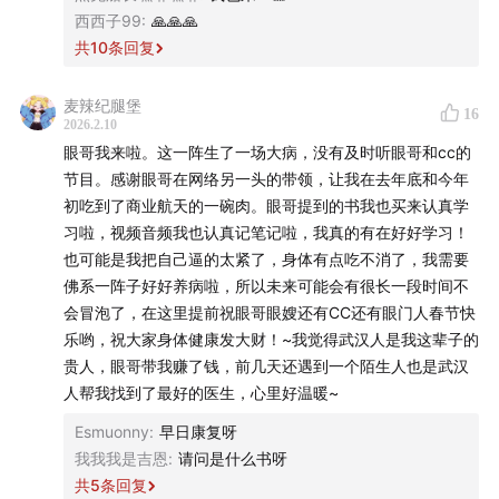
西西子99
:
🙏🙏🙏
共
10
条回复
眼哥不偏重于短线博弈，喜欢中长线博弈，是埋伏型种田流
的选手。
麦辣纪腿堡
16
2026.2.10
眼哥我来啦。这一阵生了一场大病，没有及时听眼哥和cc的
节目。感谢眼哥在网络另一头的带领，让我在去年底和今年
初吃到了商业航天的一碗肉。眼哥提到的书我也买来认真学
习啦，视频音频我也认真记笔记啦，我真的有在好好学习！
也可能是我把自己逼的太紧了，身体有点吃不消了，我需要
佛系一阵子好好养病啦，所以未来可能会有很长一段时间不
会冒泡了，在这里提前祝眼哥眼嫂还有CC还有眼门人春节快
乐哟，祝大家身体健康发大财！~我觉得武汉人是我这辈子的
贵人，眼哥带我赚了钱，前几天还遇到一个陌生人也是武汉
人帮我找到了最好的医生，心里好温暖~
Esmuonny
:
早日康复呀
我我我是吉恩
:
请问是什么书呀
共
5
条回复