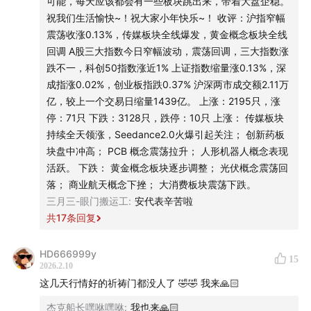
可能，每天应该都会有一些板块跳出来，带着大盘企稳。
1、光纤：三个
祝我们生活愉快~！祝大家小年快乐~！ 收评：沪指窄幅
① 长飞：1月21日建仓，没想到短时间内翻番，止盈，本金
震荡收涨0.13%，传媒板块全线爆发，黄金概念板块全线
已经全部取出，利润做剩下的博弈。
回调 A股三大指数今日窄幅波动，震荡回调，三大指数涨
做好事有福报，会继续救助流浪猫，继续录节目。
跌不一，科创50指数涨近1% 上证指数缩量涨0.13%，深
成指涨0.02%，创业板指跌0.37% 沪深两市成交额2.11万
② 下午继续止盈，眼哥觉得光纤可能会震荡一下。
亿，较上一个交易日缩量1439亿。 上涨：2195只，涨
建议大家：有水平做一下T，没水平的干脆先止盈。
停：71只 下跌：3128只，跌停：10只 上涨： 传媒板块
持续全天领涨，Seedance2.0火爆引起关注； 创新药板
2、其他方向做了减仓。适当止盈，资金回笼。
块盘中冲高； PCB 概念震荡拉升； 人形机器人概念表现
除了博弈春节的外，其他方向很有可能进入阴跌，每天跌
活跃。 下跌： 黄金概念板块逐步调整； 光伏概念震荡回
1%~2%，或者盘中跌3%，最后在拉回-1%，原因是缺少资金
落； 商业航天概念下挫； 大消费板块震荡下跌。
关注，自然会下跌，下滑到120分钟级别的关键技术点支撑
三月三-眼门搬运工
:
安代表辛苦啦
位，可能才会有庄少量承接。
共
17
条回复
3、计划放弃一些短线博弈，更多的是想做中长线的，比如算
HD666999y
15
力方向。
2026.2.10
虽然看好电影，但因为对仓位要求严格，布局其他方向，就
这几天行情好的祈祷门都没人了 🤣🤣 我来🙏🏻
没有多余的仓位做这种短线的博弈。恭喜布局的朋友吃到
杰克船长嘿咻嘿咻
:
我也来🙏🏻
肉。