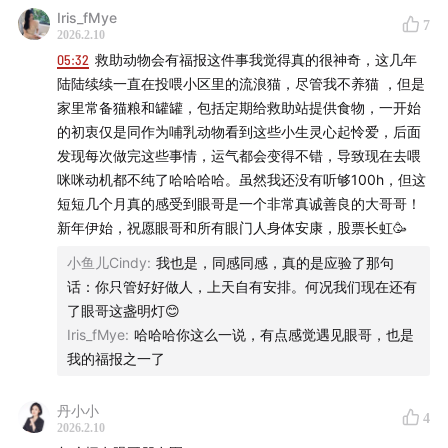
Iris_fMye
7
2026.2.10
05:32
救助动物会有福报这件事我觉得真的很神奇，这几年
陆陆续续一直在投喂小区里的流浪猫，尽管我不养猫 ，但是
家里常备猫粮和罐罐，包括定期给救助站提供食物，一开始
的初衷仅是同作为哺乳动物看到这些小生灵心起怜爱，后面
发现每次做完这些事情，运气都会变得不错，导致现在去喂
咪咪动机都不纯了哈哈哈哈。虽然我还没有听够100h，但这
短短几个月真的感受到眼哥是一个非常真诚善良的大哥哥！
新年伊始，祝愿眼哥和所有眼门人身体安康，股票长虹🥳
小鱼儿Cindy
:
我也是，同感同感，真的是应验了那句
话：你只管好好做人，上天自有安排。何况我们现在还有
了眼哥这盏明灯😊
Iris_fMye
:
哈哈哈你这么一说，有点感觉遇见眼哥，也是
我的福报之一了
丹小小
4
2026.2.10