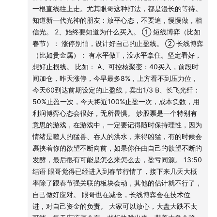
② 四浪会走多久？会走多远？
一根直线往上走。尤其眼哥这种打法，都是漫长的等待。
需要一个大的外界利好来做确认，时间是未知的，可能会比
知道新一代光神的朋友：放平心态，不要追，慢慢做，相
较磨人。
信光。 2、始终要知道为什么买入。 ① 短线博弈（比如
春节）： 涨停别怕，设计好自己的止盈线。 ② 长线博弈
眼哥比较倾向于：
（比如贵金属）： 有水平做T，没水平拿住。坚定看好，
A、发射的成功
想好止损线。 比如： A、可控核聚变：40买入，前段时
B、蓝箭和天兵的上市，可能会对商业航天起到至关重要的作
间加仓，昨天涨停，今早最多8%，上方看不到压力位，
用，是五浪开启的关键钥匙，在这些信息出现之前应该是凉
今天60到达前期设定的止盈线，卖出1/3 B、长飞光纤：
凉了。
50%止盈一次，今天将近100%止盈一次，成本负数，用
利润博弈心态会很好，无所畏惧。 炒股票是一个特别有
4、其他看好的板块，阿云节目说的很清楚了，有兴趣的可以
意思的游戏，在游戏中，一定要记得随时保持理性，因为
去听。
情绪是噬人的猛兽、吞人的洪水，来得凶猛，有的时候会
裹挟着你的欲望不断向前，如果你任由自己的欲望不断的
5、周一周二预判正确，周三至周五应该不会出意外。
发酵，最后很有可能是怎么来怎么去，盈亏同源。 13:50
结语 眼哥觉得已经进入到春节行情了，接下来几天大概
6、短线的春节行情博弈，其他板块可能会全面进入阴跌状
率除了跟春节强关联的板块会动，其他的估计就不行了，
态。
自己做好应对。 眼哥也在减仓，长线博弈会在技术位
进，对自己资金的负责。 大家可以放心，大盘大跌不太
04:42
个人操作