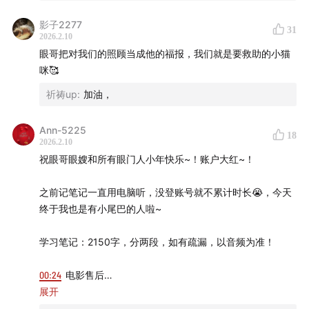
目入场。
影子2277
31
00:03:57
长飞光纤翻倍后的感悟与坚持
2026.2.10
一月二十一号建仓的长飞光纤在短时间内实现了价格翻番，
眼哥把对我们的照顾当成他的福报，我们就是要救助的小猫
这种在高位建仓却能获得巨额回报的经历确实令人振奋。将
咪🥰
本金撤出后，剩下的利润可以更从容地应对后续波动。这份
祈祷up
:
加油，
收获也坚定了继续做好事和坚持播客节目的决心，未来会通
过救助流浪猫等方式回馈社会，同时持续输出有价值的市场
观察，陪伴大家共同成长。在变幻莫测的股市中，保持一颗
Ann-5225
18
2026.2.10
感恩和平常心尤为重要。
祝眼哥眼嫂和所有眼门人小年快乐~！账户大红~！
00:05:52
光纤板块止盈与中长线仓位调整
面对光纤板块可能进入的震荡期，选择在特定时点继续进行
之前记笔记一直用电脑听，没登账号就不累计时长😭，今天
减仓操作是理性之选。除了与春节强相关的板块外，其他方
终于我也是有小尾巴的人啦~
向由于缺乏资金关注，极易陷入阴跌状态。将短期博弈的资
金收拢，转而投入到3D打印等更具潜力的中长线方向，是当
学习笔记：2150字，分两段，如有疏漏，以音频为准！
前资产配置的核心逻辑。保持真实的交易记录，不盲目跟
风，才能在重田流的投资道路上走得更远，通过合理的仓位
00:24
电影售后
管理规避无谓的资金损耗。
1、随着小年的到来，今天的大盘也出现了明确的方向，春节
展开
00:08:14
建立心理优势与科学建仓原则
行情已经全面展开。