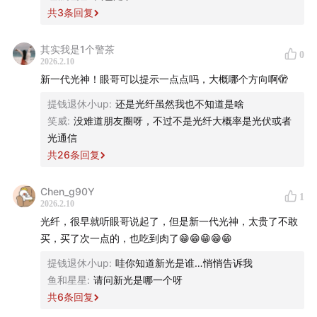
共
3
条回复
其实我是1个警茶
0
2026.2.10
新一代光神！眼哥可以提示一点点吗，大概哪个方向啊🫣
提钱退休小up
:
还是光纤虽然我也不知道是啥
笑威
:
没难道朋友圈呀，不过不是光纤大概率是光伏或者
光通信
共
26
条回复
Chen_g90Y
1
2026.2.10
光纤，很早就听眼哥说起了，但是新一代光神，太贵了不敢
买，买了次一点的，也吃到肉了😁😁😁😁😁
提钱退休小up
:
哇你知道新光是谁…悄悄告诉我
鱼和星星
:
请问新光是哪一个呀
共
6
条回复