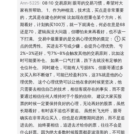
交易中最核心的竞争力在于心理优势的奠定。即便计划重仓
Ann-5225
:
08:10 交易原则 眼哥的交易习惯，希望对大
某只个股，也不应一次性全额打满，优秀的买点能确保你一
家有所帮助。 1、作为种植流，技术流，买点是非常重要
2、上周网易云节目提到如果布局电影就周一周二进，今天很
入场就处于非亏损状态。通过多次买入和不断的日内交易降
的，尤其是在建仓的时候 比如现在想重仓某个方向，长
多朋友发来贺电，布局涨停，恭喜大家。
低成本，可以在同样的价格位阶获得比他人更好的心态。这
期看好，计划购买100万，就一下就满仓，何必在意是68
免费售后：如果走的非常强势，比如周四周五仍然涨停，建
种基于技术而非盲目信仰的客观事实，能让你在市场波动中
还是70，逻辑虽没大问题，但哪怕未来再看好，也不该一
议卖出1/3到一半，卖出逻辑和原因年后说。
拿得更稳，拒绝追涨杀跌，静待花开。只有心理稳固，才能
下打满。 交易中最重要的是交易心理优势的奠定： ① 买
在长期的博弈中立于不败之地。
点的优秀性。 买进去不亏或少赚，会提升心理优势。 亏
01:44
春节行情
00:11:30
理性驱动的止盈设计与大盘展望
2%~3%还好，亏7%~8%会触发其他的交易原则，比如这
1、今天缩量很夸张，这代表多头已经没有做多的想法。
买股票到底是为什么？对于短线博弈者，设计明确的止盈线
时可能要补仓。 如果一口气打满，跌下去就没有足够的
至关重要。以可控核聚变为例，在四十元买入后，达到六十
仓位补仓。 同时建仓，可能有人亏损8%，但眼哥通过多
2、传媒的突然爆发会引起巨大的虹吸效应，相当于它启动了
元便坚定卖出三分之一，这就是目标的执行力。当股价进入
次买入和不断做T，可能已经盈利3%，这3%就是他的心
春节行情，其他的板块可能就没什么行情了。
无压力区时，唯一的依靠就是预设的止盈策略。虽然大盘全
理优势。 这个心理优势可以让他在拿的时候更坚决，他
接下来的几天很有可能会像在阿云节目里面说的那样，全部
面大跌的可能性较低，但非核心板块的低迷不容忽视。保持
只需要去相信自己的技术，相信客观存在的事实，而不需
都切换到埋伏和博弈当中。
理性，克服欲望的猛兽，才能实现盈亏同源的良性循环。再
要通过相信任何人维持对于个股的信仰。 建议大家买股
次祝愿大家小年快乐，投资顺利。
票的时候一定要保持良好的心理，无论再好的股票，虽然
3、商业航天
长期看好，有时该不追也不要追。 虽然长飞光纤，眼哥
① 春节期间应该没太多利好，短线又没有资金做多，很有可
确实在非常高位买入，但也是在调整期间进的，而不是追
能会陷入到无休止的锯齿状的四浪当中。
进去的。 始终要相信，追进去才给你的票，往往不会是
什么好票。因为绝大多数时候股票都是波浪形的，不可能