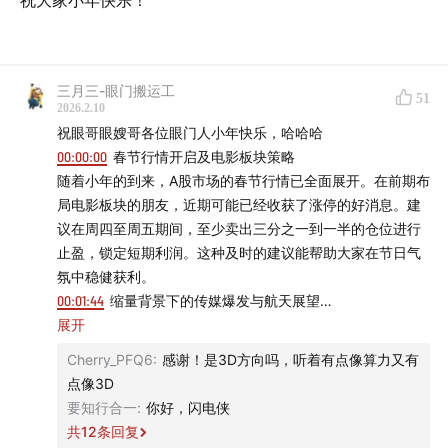
祝大家小年快乐！
三月三-眼门搬运工
51
2026.2.10
祝眼哥眼嫂哥各位眼门人小年快乐，哈哈哈
00:00:00
春节行情开启及电影板块策略
随着小年的到来，A股市场的春节行情已全面展开。在前期布
局电影板块的朋友，近期可能已经收获了涨停的好消息。建
议在周四至周五期间，至少卖出三分之一到一半的仓位进行
止盈，锁定短期利润。这种及时的建议能帮助大家在节日气
氛中稳健获利。
00:01:44
缩量背景下的传媒爆发与航天展望
为什么说春节行情已经启动？当前的缩量状态显示多头观望
展开
情绪浓厚，而传媒板块的突然爆发产生了巨大的虹吸效应，
Cherry_PFQ6
:
感谢！是3D方向吗，听着有点像算力又有
将资金吸引至博弈埋伏中。相比之下，商业航天板块由于缺
点像3D
乏春节期间的利好刺激，短期内可能陷入锯齿状的四浪调
要知行合一
:
你好，闪电侠
整。我们需要关注蓝箭或天兵上市等关键信号，这或许是开
共
12
条回复
启下一波行情的关键钥匙，在此之前则需保持耐心，避免盲