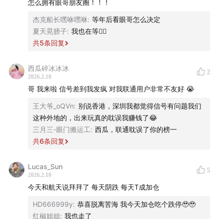
怎么拥有眼哥朋友圈！！！
杰克船长嘿咻嘿咻
:
等年后看眼哥怎么决定
夏天晃膀子
:
我也在等😶‍🌫️
共
5
条回复
西瓜碎冰冰冰
2
2026.2.10
哥 我来啦 信号差到我发疯 对我联通用户非常不友好 😭
王大爷_oQVn
:
别说香港，深圳我都觉得信号有问题我们
这种外地的，出来玩真的耽误我赚钱了😂
三月三-眼门搬运工
:
西瓜，联通耽误了你的榜一
共
6
条回复
Lucas_Sun
5
2026.2.10
今天和航天说拜拜了 每天阴跌 每天T成加仓
HD666999y
:
恭喜脱离苦海 我今天加仓吃个跌停🥹🥹
红椒姐姐
:
我也走了