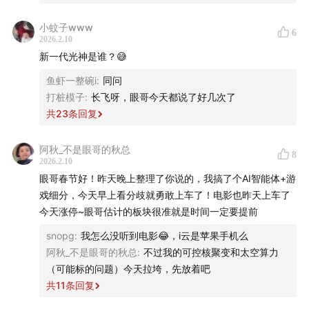
小蚊子www
6
2026.2.10
新一代光神是谁？😅
鱼虾一整碗i
:
同问
打桩模子
:
长飞呀，眼哥今天都说了好几次了
共
23
条回复
阿秋_不是眼哥的秋总
8
2026.2.10
眼哥春节好！昨天晚上整理了你说的，我搞了个AI智能体+游
戏细分，今天早上看分歧就勇敢上车了！电影也昨天上车了
今天涨停~眼哥估计的板块很准就是时间一定要提前
snopg
:
我怎么没听到电影😂，i云是苹果手机么
阿秋_不是眼哥的秋总
:
不过我的可控核聚变和太空算力
（可能标的问题）今天拉垮，先放着吧
共
11
条回复