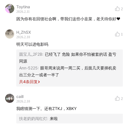
Toytina
2
2026.2.11
因为你有在回馈社会啊，带我们这些小韭菜，老天待你好❤️
H_ZhSX
1
2026.2.10
明天可以进电影吗
圆宝儿_2F2B
:
已经飞了 危险 如果你不怕被套的话 盈亏
同源
Ann-5225
:
眼哥周末说周一周二买，后面几天要择机卖
出三分之一或者一半了
共
4
条回复
caill
2
2026.2.10
我瞎猜测一下。还有ZTKJ，XBKY
扶老奶奶闯红灯
:
来啦