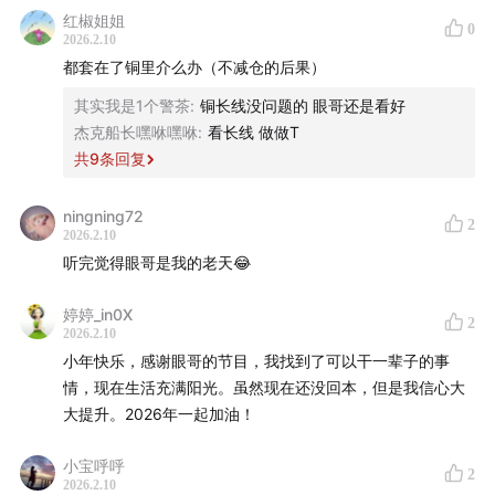
红椒姐姐
0
2026.2.10
都套在了铜里介么办（不减仓的后果）
其实我是1个警茶
:
铜长线没问题的 眼哥还是看好
杰克船长嘿咻嘿咻
:
看长线 做做T
共
9
条回复
ningning72
2
2026.2.10
听完觉得眼哥是我的老天😂
婷婷_in0X
2
2026.2.10
小年快乐，感谢眼哥的节目，我找到了可以干一辈子的事
情，现在生活充满阳光。虽然现在还没回本，但是我信心大
大提升。2026年一起加油！
小宝呼呼
2
2026.2.10