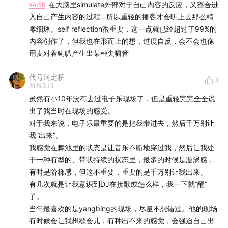
44:56
在大脑里simulate外部对于自己内容的反应，又整合进
hy@funes.world
入自己产生内容的过程…所以重轻的播客才会听上去那么精
雕细琢。self reflection很重要，这一点就已经超过了99%的
00:00:06
重轻第 2 次在 PILLBOX 演出的背景介绍
内容创作了，但我也在形而上的想，过度自反，会不会也像
用麦对着喇叭产生出某种尖啸音
00:00:49
演出时长的困惑：新手很难预估 Live Set 的实际
耗时
代号河定桥
3
2026.2.13
00:03:28
科普DJ接歌与Live现场控制声音序列生成的区别
虽然有小10年没有去过电子乐现场了，但是重轻完完全全说
出了我当时在现场的感受。
00:04:34
现场演示音序器如何通过参数调整改变声音的动
对于我来说，电子乐最重要的是把我带进去，然后千万别让
态与质感
我“出来”。
我感觉在舞池里的状态是让音乐不断地穿过我，然后让我处
00:06:33
工作室监听环境与充满回声的水泥房现场的巨大
于一种有型的、带状持续的状态里，最多的时候是漩涡感，
声学差异
有时是阶梯感，但这不重要，重要的是千万别让我出来。
有几次就是让我意识到DJ在接歌或怎么样，我一下就“醒”
00:08:08
试图通过精细调节音量平衡（Gain Staging）解
了。
当年最喜欢的是yangbing的现场，尽量不想错过。他的现场
决现场浑浊问题
有时候会让我想歇会儿，有种出不来的感觉，会强迫自己出