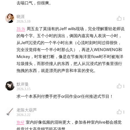
去喘口气，但很爽。
00:12:31
现场低频太重，导致只有声音大轮廓能被听到，
细节全被抹平
晓涯
1
2026.5.10
00:14:19
播放录音对比，直观感受高保真细节在现场是如
35:14
周五去了莫须有的Jeff wills现场，完全理解重轻老师说
何消失的
的每个字。五个小时的演出，俩国内嘉宾每人表演一小时，
从Jeff沉浸式的一个半小时出来（心流时刻时间过得很快，
00:21:09
在家听音乐是主动搜寻细节，在现场是被动沉浸
完全没觉得有一个半小时那么久），再进入WENGWENG和
于声浪
Mickey，时常被打断，像是在节奏海洋里flow时不时被海洋
垃圾撞头，而那些撞人的东西，把人从沉浸式的节奏里强行
00:24:26
短视频时代让乐器演奏变得像体育竞技
拖拽的东西，就是漂亮的声音和丰富的变化。
00:31:15
反思自己太想证明“我在操作”，频繁整活反而破坏
默岸曼
1
2026.3.15
了沉浸感
求一个本系列付费手把手or回作业or任何推进式节目！
00:34:14
好的 Techno 应该让人沉浸，而不是像健身房
老陈大葫芦
1
EDM 那样起伏
2026.2.22
19:47
室内好像低频的混响更大，参加各种室内live都会感觉
00:41:50
做播客养成的“过度关注受众”习惯，反而成为了
低音过大高音细节听不清楚