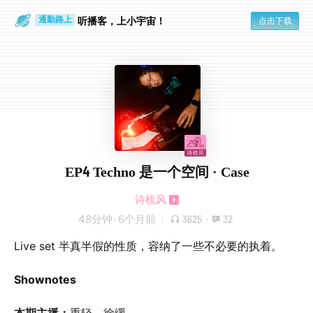
散步时
通勤路上
听播客，上小宇宙！
点击下载
EP4 Techno 是一个空间 · Case
诗梳风
48分钟
·
6个月前
3625
·
32
Live set 半真半假的性质，容纳了一些不必要的执着。
Shownotes