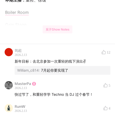
本期主播：
重轻、徐缓
Boiler Room
Gain Stage
展开Show Notes
Surgeon
（音乐人）
Sound system
筠崧
12
2026.2.13
PILLBOX 碉堡
新年目标：去北京参加一次重轻的线下演出✌️
William_c814
:
7月起你要实现了
Sequencer 音序器
MasterPa
5
重轻的B站
2026.2.13
快过节了，和重轻学学 Techno 当 DJ 过个春节！
本期节目逐字稿在
shishufeng.com
RumW
4
诗梳风由重轻和汉洋主持。如需联系，请致信
2026.2.13