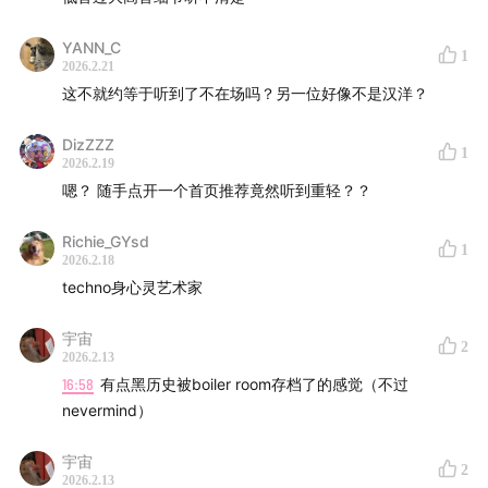
做音乐的阻碍
YANN_C
1
2026.2.21
这不就约等于听到了不在场吗？另一位好像不是汉洋？
DizZZZ
1
2026.2.19
嗯？ 随手点开一个首页推荐竟然听到重轻？？
Richie_GYsd
1
2026.2.18
techno身心灵艺术家
宇宙
2
2026.2.13
16:58
有点黑历史被boiler room存档了的感觉（不过
nevermind）
宇宙
2
2026.2.13