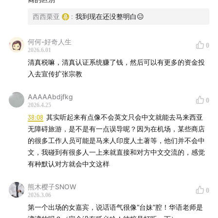
44:10
中国品牌案例：霸王茶姬和极兔，怎么被当成“本地
西西栗亚
:
我到现在还没整明白😑
品牌”的？
何何-好奇人生
0
49:21
用一句话来总结马来西亚
2026.6.01
清真税嘛，清真认证系统赚了钱，然后可以有更多的资金投
入去宣传扩张宗教
/ 名词解释 /
AAAAAbdjfkg
0
2026.4.25
淡米尔小学
38:08
其实听起来有点像不会英文只会中文就能去马来西亚
无障碍旅游，是不是有一点误导呢？因为在机场，某些商店
指马来西亚的一类以泰米尔语（Tamil）为教学语言的小
的很多工作人员可能是马来人印度人土著等，他们并不会中
学，属于国家认可的国民型小学之一，主要服务印度族裔
文，我碰到有很多人一上来就直接和对方中文交流的，感觉
社区儿童。
有种默认对方就会中文这样
熊木樱子SNOW
0
Maggi
2026.3.06
第一个出场的女嘉宾，说话语气很像“台妹”腔！华语老师是