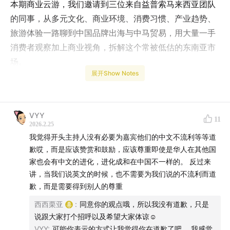
本期商业云游，我们邀请到三位来自益普索马来西亚团队
的同事，从多元文化、商业环境、消费习惯、产业趋势、
旅游体验一路聊到中国品牌出海与中马贸易，用大量一手
消费者观察加上商业视角，拆解这个常被低估的东南亚市
场。
展开Show Notes
为什么马来西亚被反复提及为“进入东盟的首选站点”？
多民族、多语言、多宗教的社会结构，如何真实地影响品
VYY
11
牌命名、营销创意和消费决策？
2026.2.25
我觉得开头主持人没有必要为嘉宾他们的中文不流利等等道
清真认证为何从“加分项”变成“入场券”？
歉哎，而是应该赞赏和鼓励，应该尊重即使是华人在其他国
家也会有中文的进化，进化成和在中国不一样的。 反过来
节日密集的国家，对品牌运营和营销来说究竟是红利还是
讲，当我们说英文的时候，也不需要为我们说的不流利而道
歉，而是需要得到别人的尊重
挑战？
西西栗亚
:
同意你的观点哦，所以我没有道歉，只是
中国品牌在这里，是如何一步步从“外来者”变成“本地品牌”
说跟大家打个招呼以及希望大家体谅☺️
的？
VYY
:
可能你表示的方式让我觉得你在道歉了吧。 我感觉