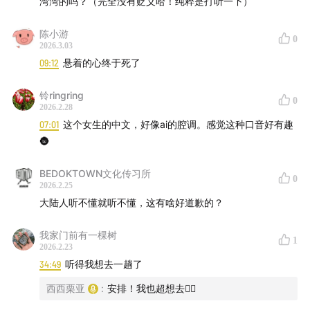
湾湾的吗？（完全没有贬义哈！纯粹是打听一下）
在马来西亚日常口语中，“Maggi”既是雀巢旗下的方便快
熟面品牌，也是人们习惯性拿来统称所有方便面/快熟面的
陈小游
0
词，不管实际是不是这个品牌的产品。换句话说，当地人
2026.3.03
说“吃Maggi面”时，往往指的就是任何牌子的快熟面。这
09:12
悬着的心终于死了
个现象属于一种品牌名被当做产品类别名来用的语言习
铃ringring
惯。
0
2026.2.28
07:01
这个女生的中文，好像ai的腔调。感觉这种口音好有趣
🌚
Pampers
BEDOKTOWN文化传习所
0
“Pampers”本身是宝洁公司（Procter & Gamble）旗下全
2026.2.25
大陆人听不懂就听不懂，这有啥好道歉的？
球知名的纸尿裤品牌，但在马来西亚等地区的日常交流
中，人们常把所有品牌的一次性纸尿裤都泛称为
我家门前有一棵树
1
“Pampers”，即使并不是这个品牌的产品。
2026.2.23
34:49
听得我想去一趟了
西西栗亚
:
安排！我也超想去🙂‍↕️
Tupperware