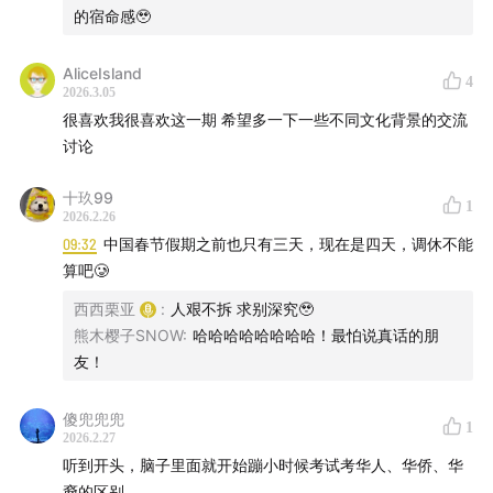
的宿命感🥹
06:18
“马来人掌权、华人掌钱、印度人掌技”——是现实还
是标签？
AliceIsland
4
2026.3.05
08:38
一年过四个新年，马来人真的“天天在放假”？
很喜欢我很喜欢这一期 希望多一下一些不同文化背景的交流
讨论
10:22
在多元文化市场做营销：如何在创意、尊重与边界
十玖99
之间找平衡？
1
2026.2.26
09:32
中国春节假期之前也只有三天，现在是四天，调休不能
18:36
清真认证到底是什么？
算吧🥲
25:59
马来西亚华裔，在中马关系中扮演什么角色？
西西栗亚
:
人艰不拆 求别深究🥹
熊木樱子SNOW
:
哈哈哈哈哈哈哈哈！最怕说真话的朋
31:29
旅游业如何成为马来西亚的增长窗口？
友！
36:59
中国游客在马来西亚，真的方便吗？
傻兜兜兜
1
2026.2.27
39:08
听到开头，脑子里面就开始蹦小时候考试考华人、华侨、华
为什么进东盟，很多品牌先选马来西亚试水？
裔的区别