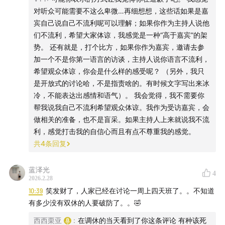
对听众可能需要不这么卑微…再细想想，这些话如果是嘉
我们也把视角拉回到生活本身：夜市美食、咖啡馆市集、
宾自己说自己不流利呢可以理解；如果你作为主持人说他
们不流利，希望大家体谅，我感觉是一种“高于嘉宾”的架
慢旅行与在地体验，以及支付、交通、语言环境等中国游
势。 还有就是，打个比方，如果你作为嘉宾，邀请去参
客最关心的真实便利与小痛点。希望这一期能给关注东南
加一个不是你第一语言的访谈，主持人说你语言不流利，
亚市场与中国品牌出海的你一些启发，也欢迎你在评论区
希望观众体谅，你会是什么样的感受呢？ （另外，我只
留言分享你的马来西亚旅行与商业见闻。
是开放式的讨论哈，不是指责啥的。有时候文字写出来冰
冷，不能表达出感情和语气）。 我会觉得，我不需要你
帮我说我自己不流利希望观众体谅。我作为受访嘉宾，会
主播｜Cecilia
做相关的准备，也不是盲采。如果主持人上来就说我不流
利，感觉打击我的自信心而且有点不尊重我的感觉。
嘉宾｜Thomas & Sawu Fang& Zahir
共
4
条回复
蓝泽光
4
/ 时间轴 /
2026.2.28
10:39
笑发财了，人家已经在讨论一周上四天班了。。不知道
01:27
为什么马来人，从小就学会在不同语言和文化之间
有多少没有双休的人要破防了。。🤣
“自由切换”？
西西栗亚
:
在调休的当天看到了你这条评论 有种该死