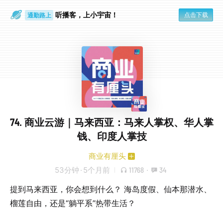
听播客，上小宇宙！
点击下载
通勤路上
眼睛好累
74. 商业云游｜马来西亚：马来人掌权、华人掌
钱、印度人掌技
商业有厘头
53分钟
·
5个月前
11768
·
34
提到马来西亚，你会想到什么？ 海岛度假、仙本那潜水、
榴莲自由，还是“躺平系”热带生活？