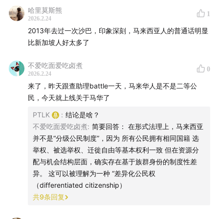
哈里莫斯熊
“Tupperware”是一个美国家居用品品牌，以塑料食品容器
1
2026.2.24
和密封保鲜盒闻名。虽然它是一个特定公司的品牌，但在
2013年去过一次沙巴，印象深刻，马来西亚人的普通话明显
马来西亚（以及新加坡/东南亚部分地区）的日常口语里，
比新加坡人好太多了
人们往往把各种材质的食品储存箱、保鲜盒、收纳盒等都
不爱吃面爱吃卤煮
统称为“Tupperware”，不拘泥于实际品牌。
0
2026.2.24
来了，昨天跟查助理battle一天，马来华人是不是二等公
民，今天就上线关于马华了
哈拉认证
PTLK
:
结论是啥？
不爱吃面爱吃卤煮
:
简要回答： 在形式法理上，马来西亚
“清真（Halal）”在阿拉伯语中意为“允许的”，是一种确保
并不是“分级公民制度”，因为 所有公民拥有相同国籍 选
食品或产品符合伊斯兰教法标准的认证。持有此认证意味
举权、被选举权、迁徙自由等基本权利一致 但在资源分
着产品符合穆斯林教规的成分与生产方式要求。
配与机会结构层面，确实存在基于族群身份的制度性差
异。 这可以被理解为一种 “差异化公民权
（differentiated citizenship）
JAKIM 清真认证
共
9
条回复
是马来西亚伊斯兰发展局（JAKIM）颁发的官方清真认