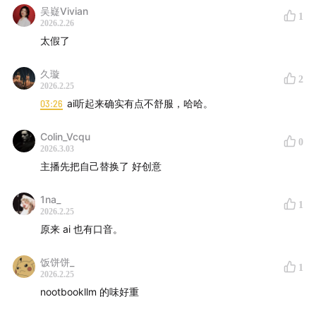
吴嶷Vivian
1
2026.2.26
太假了
久璇
2
2026.2.25
03:26
ai听起来确实有点不舒服，哈哈。
Colin_Vcqu
0
2026.3.03
主播先把自己替换了 好创意
1na_
1
2026.2.25
原来 ai 也有口音。
饭饼饼_
1
2026.2.25
nootbookllm 的味好重