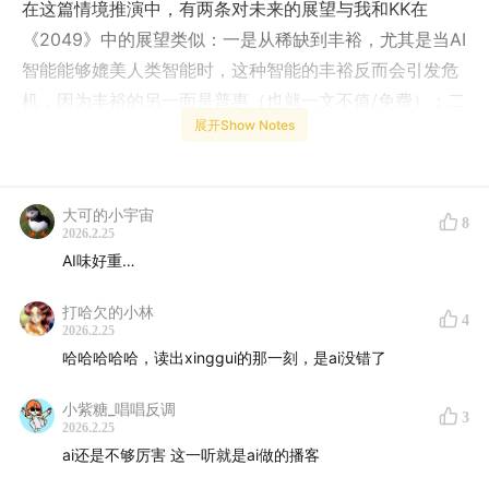
在这篇情境推演中，有两条对未来的展望与我和KK在
《2049》中的展望类似：一是从稀缺到丰裕，尤其是当AI
智能能够媲美人类智能时，这种智能的丰裕反而会引发危
机，因为丰裕的另一面是普惠（也就一文不值/免费）；二
展开Show Notes
是脱媒，也就是中介被干掉，任何依托信息差的商业模式
被彻底颠覆。
本期播客由AI根据上述文章
大可的小宇宙
8
2026.2.25
（
www.citriniresearch.com
）生成，也是《晨读商业观
AI味好重…
察营》内容的尝鲜版，感兴趣的同学可以扫码体验。
打哈欠的小林
4
2026.2.25
哈哈哈哈哈，读出xinggui的那一刻，是ai没错了
小紫糖_唱唱反调
3
2026.2.25
ai还是不够厉害 这一听就是ai做的播客