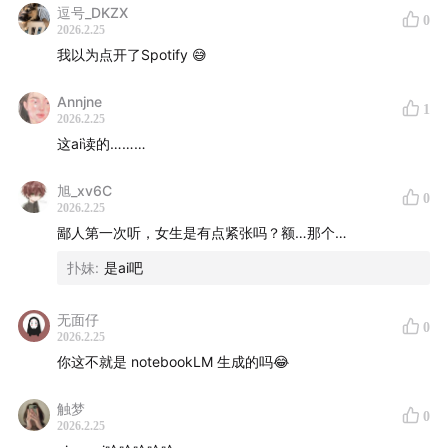
逗号_DKZX
0
2026.2.25
我以为点开了Spotify 😅
Annjne
1
2026.2.25
这ai读的………
旭_xv6C
0
2026.2.25
鄙人第一次听，女生是有点紧张吗？额…那个…
扑妹
:
是ai吧
无面仔
0
2026.2.25
你这不就是 notebookLM 生成的吗😂
触梦
0
2026.2.25