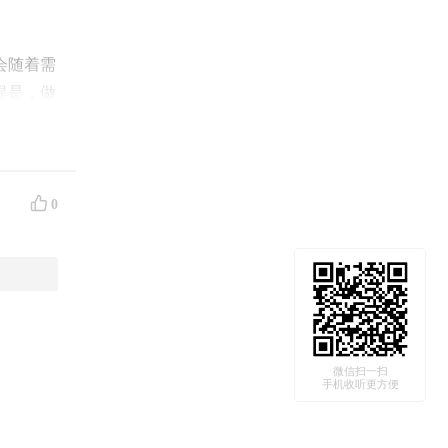
会随着需
提是，做
只是开启
0
微信扫一扫
手机收听更方便