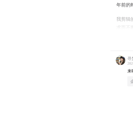
年前的
我剪辑
求而不
好各种
“养老
00:00:0
寻
202
来
00:01:08
00:03:10
00:08:2
00:21:29