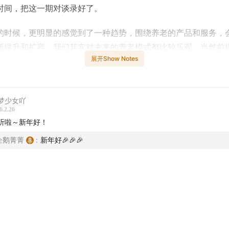
时间，把这一期对谈录好了。
的时候，更明显的感觉到了一种趋势，围绕养老的产品和服务，
断提升和扩容，我们其实对未来的养老模式都比较乐观，当然前
展开Show Notes
完万全准备。也希望这一期，可以给听到的你一点小小的启发，
”这个认知也是好的。
0
开篇
梦少女吖
6.2.26
听啦～新年好！
为什么想聊这个话题
企鹅菁菁
:
新年好🎉🎉🎉
楠西对养老的认知变化
9
什么时候开始规划养老？越早越好！
养老的形势、人口比例的变化以及长寿的趋势