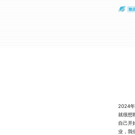
散
通
202
就很想
自己开
业，我