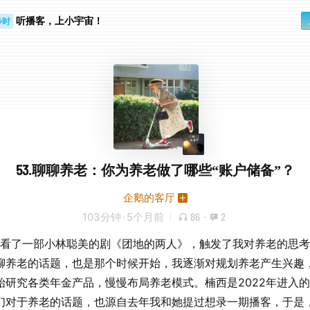
听播客，上小宇宙！
步时
勤路上
53.聊聊养老：你为养老做了哪些“账户储备”？
企鹅的客厅
103分钟
·
5个月前
86
·
2
4年看了一部小林聪美的剧《团地的两人》，触发了我对养老的思
聊养老的话题，也是那个时候开始，我逐渐对规划养老产生兴趣
始研究各类年金产品，慢慢布局养老模式。楠西是2022年进入
们对于养老的话题，也源自去年我和她提过想录一期播客，于是