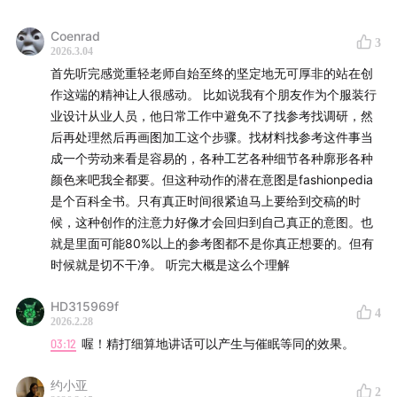
00:00:06
心理学实验：车祸记忆如何被提问措辞篡改
Coenrad
3
00:04:40
巴特莱特实验：记忆是为了符合现有认知图式
2026.3.04
首先听完感觉重轻老师自始至终的坚定地无可厚非的站在创
00:11:54
作这端的精神让人很感动。 比如说我有个朋友作为个服装行
内容创作没有绝对客观材料，记忆即重构
业设计从业人员，他日常工作中避免不了找参考找调研，然
00:13:48
后再处理然后再画图加工这个步骤。找材料找参考这件事当
AI 写南斯拉夫历史无法剥离政治立场
成一个劳动来看是容易的，各种工艺各种细节各种廓形各种
00:20:11
颜色来吧我全都要。但这种动作的潜在意图是fashionpedia
论文解释为何 RAG 技术无法消除 AI 幻觉
是个百科全书。只有真正时间很紧迫马上要给到交稿的时
00:22:13
候，这种创作的注意力好像才会回归到自己真正的意图。也
材料本身就是讲述，不存在单纯的收集环节
就是里面可能80%以上的参考图都不是你真正想要的。但有
00:24:40
时候就是切不干净。 听完大概是这么个理解
即使陌生领域的资料搜集也受既有认知引导
HD315969f
00:28:00
非虚构写作并非客观，而是协调认知与现实
4
2026.2.28
03:12
喔！精打细算地讲话可以产生与催眠等同的效果。
00:31:50
创作不是工业流水线，不能先大纲后填肉
约小亚
00:33:50
若无表达意图，收集资料将无法筛选重点
2