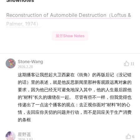
Shownotes
Reconstruction of Automobile Destruction（Loftus &
Palmer, 1974）
展开Show Notes
Elizabeth Loftus
Misinformation Effect（错误信息效应）
Stone-Wang
11
2026.2.28
Frederic C. Bartlett
这期播客让我想起大卫西蒙在《街角》的再版后记（没记错
的话）里的表述，就是他反思新闻里那种客观跟远离对象的
Remembering: A Study in Experimental and Social
要求，因为他已经无可避免地深入其中，他的人生最后跟他
Psychology (1932)
的“材料”长久的缠绕在一起。 尽管有些不一样，但我觉得也
传递出了一点这个播客的观点：去正视你面对“材料”时的心
The War of the Ghosts（实验文本）
情，去回应你关切的问题并行动，而不是回应关于生产消费
的条框
Schema Theory（图式理论）
星野遥
6
Retrieval-Augmented Generation (RAG)
)
2026.3.03