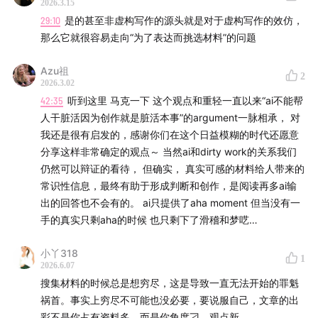
2026.3.15
29:10
是的甚至非虚构写作的源头就是对于虚构写作的效仿，
00:36:50
只有通过感受材料，才能知道创作何时完成
那么它就很容易走向“为了表达而挑选材料”的问题
00:38:41
重轻做《火线》导读时的笔记筛选逻辑
Azu祖
2
2026.3.02
00:41:20
读完宋代所有材料才配说话是傲慢的迷思
42:35
听到这里 马克一下 这个观点和重轻一直以来“ai不能帮
人干脏活因为创作就是脏活本事”的argument一脉相承， 对
我还是很有启发的，感谢你们在这个日益模糊的时代还愿意
分享这样非常确定的观点～ 当然ai和dirty work的关系我们
仍然可以辩证的看待， 但确实， 真实可感的材料给人带来的
常识性信息，最终有助于形成判断和创作，是阅读再多ai输
出的回答也不会有的。 ai只提供了aha moment 但当没有一
手的真实只剩aha的时候 也只剩下了滑稽和梦呓…
小丫318
1
2026.6.07
搜集材料的时候总是想穷尽，这是导致一直无法开始的罪魁
祸首。事实上穷尽不可能也没必要，要说服自己，文章的出
彩不是你占有资料多，而是你角度刁、观点新。