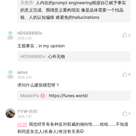
天然乔
:
人内在的prompt engineering根据自己赋予事实
的意义完成、围绕意义重构现实 像是晶体需要一个结晶
核、人的认知偏移 难避免的hallucinations
HD568890v
0
2026.3.05
主观事实，in my opinion
HD568890v
:
心外无物
ianvs
0
2026.3.01
求问什么建筑模型呀？
MasterPa
:
https://funes.world/
YYW-炸炸
0
2026.7.07
43:06
我也经常有各种反对权威的倾向性……哈哈……不知道
和同是东北人(长春人)有没有关系🤭