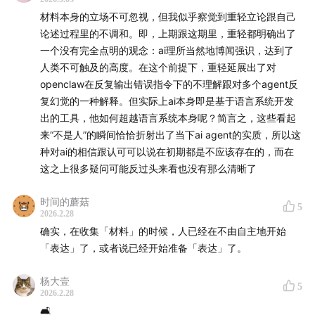
材料本身的立场不可忽视，但我似乎察觉到重轻立论跟自己
ReDeEP: Detecting Hallucination in Retrieval-
论述过程里的不调和。即，上期跟这期里，重轻都明确出了
Augmented Generation via Mechanistic
一个没有完全点明的观念：ai理所当然地博闻强识，达到了
Interpretability (2025)
人类不可触及的高度。在这个前提下，重轻延展出了对
openclaw在反复输出错误指令下的不理解跟对多个agent反
Mechanistic Interpretability（机制可解释性）
复幻觉的一种解释。但实际上ai本身即是基于语言系统开发
出的工具，他如何超越语言系统本身呢？简言之，这些看起
Hallucination（大模型幻觉）
来“不是人”的瞬间恰恰折射出了当下ai agent的实质，所以这
种对ai的相信跟认可可以说在初期都是不应该存在的，而在
Rick Rubin
这之上很多疑问可能反过头来看也没有那么清晰了
《创意行为：存在即答案》
时间的蘑菇
5
2026.2.28
确实，在收集「材料」的时候，人已经在不由自主地开始
本期节目逐字稿在
shishufeng.com
「表达」了，或者说已经开始准备「表达」了。
诗梳风由汉洋和重轻主持，如需联系请致信
杨大壹
5
hy@funes.world
2026.2.28
🛋