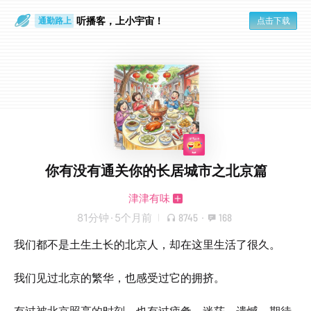
散步时
通勤路上
听播客，上小宇宙！
点击下载
你有没有通关你的长居城市之北京篇
津津有味
81分钟
·
5个月前
8745
·
168
我们都不是土生土长的北京人，却在这里生活了很久。
我们见过北京的繁华，也感受过它的拥挤。