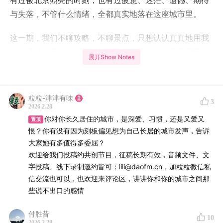
有过被北京照亮的时刻，也有过疲惫、迷茫、遗憾、期待
与失落，不管什么情绪，全都真实地落在这座城市里。
这一期，我们不聊攻略，不聊景点，只想认认真真地用我
们的讲述，带你，也带我们自己重新认识一次非常局部的
展开Show Notes
北京。
也想问问你：
粒粒-津津有味
3
2026.2.28
你对你长久居住的那座城市，是深爱，是习惯，还是又爱
你对你长久居住的城市，是深爱、习惯，还是又爱又
置顶
又恨的复杂心情？
恨？你有没有因为刻板偏见想为自己长居的城市发声，告诉
大家她有多值得多委屈？
有没有哪一次，你非常想为自己长居的城市发声，告诉大
欢迎给我们投稿约共创节目，征稿长期有效，音频文件、文
家她有多好，多值得，多委屈？
字投稿、线下录制邀约皆可：lili@daofm.cn，加粒粒微信私
信交流也可以，也欢迎来评论区，讲讲你和你的城市之间那
节目征稿长期有效，音频文件、文字投稿、线下录制邀约
些说不出口的感情
皆可：
lili@daofm.cn
付胜昔
10
2026.2.28