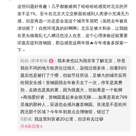
VX：
这些问题好有趣！几乎都被难倒了哈哈哈哈感觉对北京的开
发不足1%。至今在北京大立交桥面前感到人类渺小充满无力
感，但是再选一次还是会选这个城市常居吧（虽然去年被良
渚动摇了！自然环境真的好啊啊）北京足够大和杂，让我能
【本期主播】
在里头猫着乱七八糟活也没人在意，这个心理体验还挺重要
🤣嘉宾提到首钢园，那边感觉这两年很🔥今年准备多探索一
某高老师：「科技乱炖」主播，资深运维专家，互联网
下～
和 IT 行业从业20 年，现任某互联网安全公司高管。
（微博：@某高老师，Blog：
某高老师 – 人间观察
）
粒粒-津津有味
:
我本来也以为我非常了解北京，毕竟
我在不同的地方租房住过很久，染指过很多块，但看到问
粒粒：健康管理项目「吃较瘦」创始人，运动营养师
题后也是被打了个懵，但如节目所说，足够大的城市反而
（公众号：吃较瘦），干货输出狂人，答疑解惑深入浅
给我安全感！首钢园我去年春天去了一次，停车是真费
出，破除迷思一针见血
劲，走路也是真的累，因为很庞大，但如果是一个歇脚
+商场爱好者，首钢园逛起来会很无聊……如果是喜欢798
吃较瘦公众号二维码（有减肥服务咨询的可直接加粒粒
灵魂的那种人，应该也会感兴趣首钢园。良渚是不是杭州
VX）：
西北那个区域？今年年初差点去博物馆，错过了
B新城
:
我这里到良诸20公里，但没有去过😅
共
4
条回复