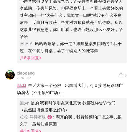
心声音颤抖以至于毫无气势，还要顶着可能被找茬甚至人
认识靠谱的黄牛或演艺圈人士，可以用合理价格搞到或
身威胁、伤害的风险。但隔壁桌新上一个看上去很好吃的
置换到紧俏的演出票
菜主动问一句“这是什么，我能尝一口吗”就没有什么不良
熟识一个当地警察
后果，反而只有收获，毕竟对方顶多就是不给你吃。所以
熟识一个当地医生并允许你小事微信免费咨询他
这事儿很有意思，你听听看，也许问题没那么不友好，哈
熟识一个当地律师并允许你小事微信免费咨询他
哈哈
jAhAtA
:
哈哈哈哈哈，你干过？跟隔壁桌要口吃的？我干
在任何预算要求下都可以帮刚来当地的朋友推荐三个宜
过，在钟餐厅拼桌，尝了半碗别人的腌笃鲜
居方便、可租/可买的小区
共
6
条回复
能够在不看导航的情况下知道市内一条路是否是单行，
并能够在不看导航的情况下根据一个大概地址判断哪里
xiaopang
6
可能有停车位
2026.3.02
33:33
告诉大家一个秘密，出国博大门，可直接过马路到广
认识一个咖啡厅店/酒吧室老板，是失业了可以去他店里
场溜达（不用预约广场）。
兼职混口饭聊闲天的关系
是一个活跃本地群的成员
無为
:
是的 我有时候朋友来北京玩 我都这样告诉他们
（虽然国博也没那么好约）
认识三个40-60岁的朋友(非亲戚，非朋友的父母)
粒粒-津津有味
:
啊真的啊，我费解预约广场这事儿很
认识三个3-15岁的娃(可以是朋友的孩子，要达到能聊上
久了（虽然知道原因）
天的熟悉度)
共
3
条回复