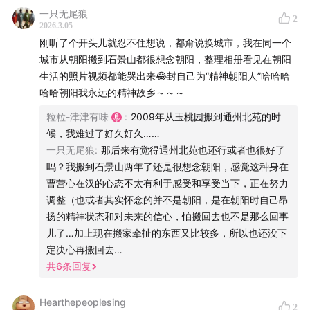
一只无尾狼
2
2026.3.05
【制作团队】
刚听了个开头儿就忍不住想说，都甭说换城市，我在同一个
城市从朝阳搬到石景山都很想念朝阳，整理相册看见在朝阳
后期 / 卷圈
生活的照片视频都能哭出来😂封自己为“精神朝阳人”哈哈哈
封面 / 姝琦
哈哈朝阳我永远的精神故乡～～～
运营 / 卷圈，Sand
粒粒-津津有味
:
2009年从玉桃园搬到通州北苑的时
监制 / 姝琦
候，我难过了好久好久……
产品统筹 / bobo
一只无尾狼
:
那后来有觉得通州北苑也还行或者也很好了
吗？我搬到石景山两年了还是很想念朝阳，感觉这种身在
【联系我们】
曹营心在汉的心态不太有利于感受和享受当下，正在努力
调整（也或者其实怀念的并不是朝阳，是在朝阳时自己昂
希望大家在听友群和评论区多多反馈收听感受，这对我们
扬的精神状态和对未来的信心，怕搬回去也不是那么回事
来说十分重要。欢迎添加津津乐道小助手微信：
儿了…加上现在搬家牵扯的东西又比较多，所以也还没下
定决心再搬回去…
dao160301，加入听友群。
共
6
条回复
【关于「津津有味」】
Hearthepeoplesing
2