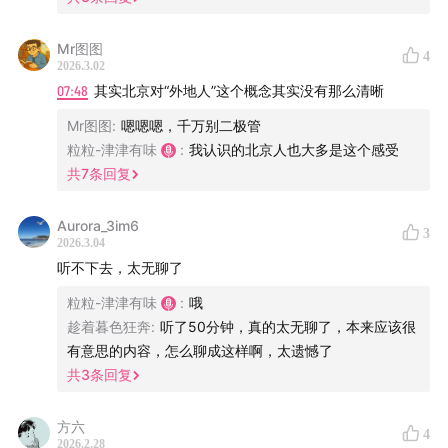
认识三只狗(知道狗名字、可无限畅玩、主人愿意把狗借
给你遛半小时自己去吃饭的程度)
Mr图图
4
如果临时需要办公场所，可以蹭到免费的(非咖啡馆、有
2026.3.02
07:48
其实北京对“外地人”这个概念其实没有那么清晰
wifi、空调、可以使用打印机)
知道去哪买到好吃的时令水果、点心和便宜好养的鲜花
Mr图图
:
嗯嗯嗯，千万别二极管
粒粒-津津有味
:
我认识的北京人也大多是这个感受
能够有至少三家当地人允许你去家里吃饭并畅玩他们的
共
7
条回复
switch、孩子和猫
难过的时候知道在这个城市做哪些事情可以保证让自己
Aurora_3im6
3
开心起来
2026.3.04
在城市里有一个少有人知的秘密地点，只要你去那里，
听不下去，太无聊了
别人就找不到你，在想消失的时候，你可以在这个地方
粒粒-津津有味
:
哦
安静舒服地躲很久，充好电、吸完能量再回到人群中去
趁着暮色狂奔
:
听了50分钟，真的太无聊了，本来应该很
在这个城市里有你非常在意、也非常在意你的人，看到
有意思的内容，怎么聊成这样啊，太遗憾了
ta你就知道回家
共
3
条回复
需要私信交流城市投稿、有减肥服务咨询的可直接加粒粒
方六
4
2026.2.28