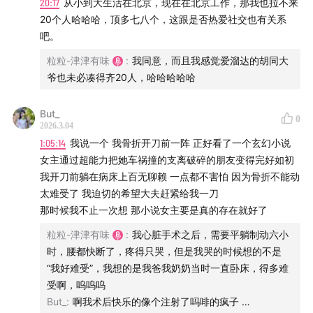
20:17
从小到大生活在北京，现在在北京工作，那我也拉不来
持。
20个人哈哈哈，顶多七八个，这跟是否热爱社交也有关系
吧。
粒粒-津津有味
:
我同意，而且我感觉爱溜达的胡同大
爷也未必凑得齐20人，哈哈哈哈哈
But_
0
2026.3.04
1:05:14
我说一个 我骨折开刀前一阵 正好看了一个玄幻小说
女主通过超能力把她车祸撞的支离破碎的朋友变得完好如初
我开刀前躺在病床上百无聊赖 一点都不害怕 因为骨折不能动
太难受了 我迫切的希望大夫赶紧给我一刀
那时候我不止一次想 那小说女主要是真的存在就好了
粒粒-津津有味
:
我心脏手术之后，需要平躺制动六小
时，腰都快断了，疼得只哭，但是我哭的时候想的不是
“我好难受”，我想的是我爸我奶奶当时一直卧床，得多难
受啊，呜呜呜
But_
:
啊我术后快乐的像个注射了吗啡的疯子 …