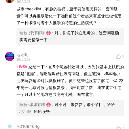
2026.3.03
热爱生活的吃货们，不得不在信息爆炸的时代左奔右突，
城市checklist，有趣的检视，至于要使用怎样的一套问题，
在满是陷阱雷区的韭菜地里辛苦摸索，所以，当你发现并
也许可以再推敲活化一下🤔目前这个看起来有点像已经锚定
关注了「津津有味」，也许是你未来生活中最明智的决定
了一种该编写者个人推崇的特定的生活模式？
之一。
粒粒-津津有味
:
对，你说了我在思考的，这套问题确
实需要精修一下
讲原理我们专业，讲技巧我们擅长。营养指导员、烹饪爱
好者、健身教练强强联手，讲一讲饮食男女关心的健康生
地址呢
2
活、膳食营养、科学减肥的硬道理，聊一聊与口味、习
2026.3.02
惯、偏爱、禁忌、困惑、执念有关的食事。
1:18:59
总结一下：前5个问题我还可以，因为我基本上认识的
都是“北漂”，混吃混喝蹭住没有问题，但是遛狗、和本地小
让你听得津津有味，就是「津津有味」每一期的意义。
朋友玩耍这些对我就很难了。黄牛这些也没有了解过。😁 23
年离开北京时候心情很复杂，我当时数了数，我在北京住过
【关于「津津乐道播客网络」】
一个月以上的地方总共竟有七处，遍布北京。
粒粒-津津有味
:
时不时回来耍耍，录个节目，哈哈
在一派纷繁芜杂里，我们为愉悦双耳而生。科技、教育、
地址呢
:
哈哈 好呀
文化、美食、生活、技能、情绪……严肃认真却不刻板，
拒绝空泛浮夸。与专业且有趣的人携手缔造清流，分享经
HD169464g
2