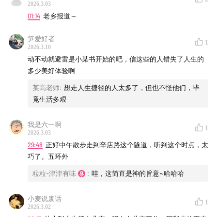
历，传播体验，厘清世界与你的关系。
2026.3.03
01:14
老乡报道～
津津乐道
|
科技乱炖
|
津津有味
|
记者下班
|
不叁不
笋爱好者
肆
|
厂长来了
|
编码人声
|
沸腾客厅
|
拼娃时代
1
2026.3.10
动不动就避雷是小某书开始的吧，信这些的人错失了人生的
收听平台
多少美好体验啊
苹果播客 | 小宇宙App | Spotify | 喜马拉雅 | 网易云音乐
某高老师
:
想走人生捷径的人太多了，但也不怪他们，毕
竟生活多艰
| QQ音乐 | 微信听书 | 荔枝FM | 央广云听 | 听听FM |
Sure竖耳App | Bilibili | YouTube
我是六一啊
1
2026.3.03
联系我们
29:48
正好中午散步走到辛店路这个隧道，听到这个时点，太
巧了。五环外
津津乐道播客官网
| 公众号：津津乐道播客 | 微信：
粒粒-津津有味
:
哇，这简直是神的旨意~哈哈哈
dao160301 | 微博：
津津乐道播客
| 商业合作：
hi@dao.fm |
版权声明
|
RSS订阅
小麦说废话
1
2026.3.02
本节目由「
声湃 WavPub
」提供内容托管和数据服务支