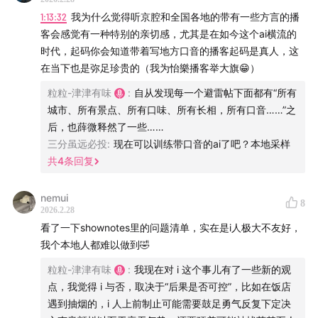
不习惯用邮箱联系的也可以加粒粒微信私信交流。
1:13:32
我为什么觉得听京腔和全国各地的带有一些方言的播
客会感觉有一种特别的亲切感，尤其是在如今这个ai横流的
也欢迎来评论区，讲讲你和你的城市之间那些说不出口的
时代，起码你会知道带着写地方口音的播客起码是真人，这
感情。
在当下也是弥足珍贵的（我为怡樂播客举大旗😁）
24个问题：
粒粒-津津有味
:
自从发现每一个避雷帖下面都有“所有
城市、所有景点、所有口味、所有长相，所有口音……”之
可以在当地混吃混喝两周一分钱不花
后，也薛微释然了一些……
三分虽远必投
:
现在可以训练带口音的ai了吧？本地采样
可以找到地方白住一周不被赶出去
共
4
条回复
临时找人唱KTV(或玩剧本杀)可以24小时内拉来20人
通过3个及以下中间人可以认识自己行业内本地最知名
nemui
8
人士/顶流/首富
2026.2.28
可以给外地朋友设计一条三天的当地小众旅游线路(无付
看了一下shownotes里的问题清单，实在是i人极大不友好，
我个本地人都难以做到🤣
费景点，无网红打卡)
如果需要挂靠公司交社保可以轻松地找到身边人帮忙
粒粒-津津有味
:
我现在对 i 这个事儿有了一些新的观
在当地开设过公司、或如果想开公司可以较轻松地搞定
点，我觉得 i 与否，取决于“后果是否可控”，比如在饭店
遇到抽烟的，i 人上前制止可能需要鼓足勇气反复下定决
公司注册、税务、公积金等