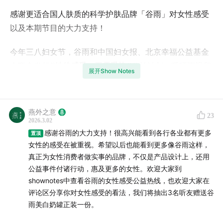
感谢更适合国人肤质的科学护肤品牌「谷雨」对女性感受
以及本期节目的大力支持！
今年三八妇女节，谷雨和中国妇女报、北京幸福公益基金
会联合发起
#她的感受，无需妥协#
公益计划，呼吁正视和
展开Show Notes
尊重女性感受的同时，也面向所有女性开通了一条【女性
感受心理咨询公益专线】，为女性感受提供了一个安全、
专业的情绪出口。
燕外之意
23
2026.3.02
这个公益热线咨询服务覆盖一整年（2026年3月-2027年
感谢谷雨的大力支持！很高兴能看到各行各业都有更多
置顶
2月），面向全体女性免费开放。无论你在任何时候感受
女性的感受在被重视。希望以后也能看到更多像谷雨这样，
真正为女性消费者做实事的品牌，不仅是产品设计上，还用
到不适或需要帮助，都可以拨打这个热线电话：4000-
公益事件付诸行动，惠及更多的女性。欢迎大家到
100-525，拨1 按语音提示转“女性感受”心理咨询公益专线
shownotes中查看谷雨的女性感受公益热线，也欢迎大家在
评论区分享你对女性感受的看法，我们将抽出3名听友赠送谷
雨美白奶罐正装一份。