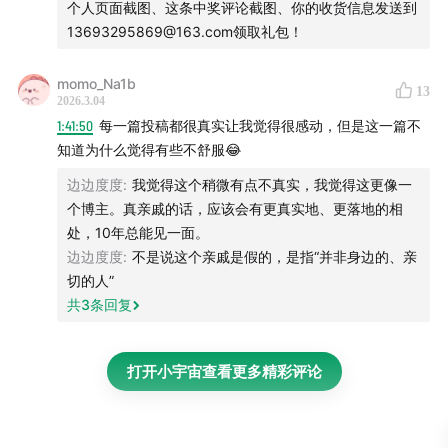
个人页面截图、这条中奖评论截图、你的收货信息发送到
那是出生以来第一次有人对我说没必要那么乖，甚至只是
13693295869@163.com领取礼包！
以被夸为主要目的的帮助劳动也可以先享受一波被夸然后
中途跑掉！（给遵循契约精神的我带来小小震撼） 听到阿
momo_Na1b
13
姨那番话我其实有点不知所措，因为从小和女性关系都挺
2026.3.04
好又一直是好学生，那是我第一次听妈以外的女的对我说
1:41:50
每一篇投稿都很真实让我觉得很感动，但是这一篇不
知道为什么觉得有些不舒服😂
这么重（认真郑重）的话。
边边度度
:
我觉得这个稍微有点不真实，我觉得这更像一
甚至在那个纯傻乐的年纪也不能完全明白她的意思。 偶尔
个博主。真亲戚的话，应该会有更真实地、更落地的相
和朋友们提起这段儿常常上演“小孩只是撒个娇有必要这么
处，10年总能见一面。
边边度度
:
不是说这个亲戚是假的，是指“并非身边的、亲
严肃认真吗vs反夸赞pua从娃娃抓起”的左右互搏。 不过阿
切的人”
姨，你放心吧！无论有没有那番话，感谢所有的姐、姨、
共
3
条回复
女网友，我已经长成了一个人见人觉得我以自我为中心的
很爽的女的！！！！！”
打开小宇宙查看更多精彩评论
“看到这条微博，正好小姨已经去世半个月了。网上都在说
小姨仿佛是家里最特立独行的存在，我的小姨一生却是浓
缩了人生所有的苦楚。第一段婚姻离婚后男方把一岁女孩