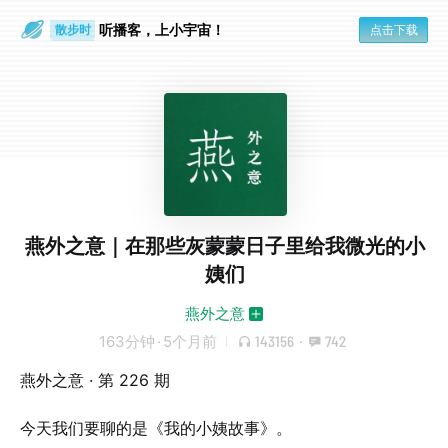
散步时
通勤路上
听播客，上小宇宙！
点击下载
燕外之意｜在那些灰蒙蒙日子里给我微光的小
姨们
燕外之意
163分钟
·
5个月前
143156
·
742
燕外之意 · 第 226 期
今天我们要聊的是《我的小姨故事》。