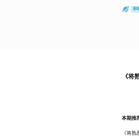
通
眼
《将
本期推
《将熟