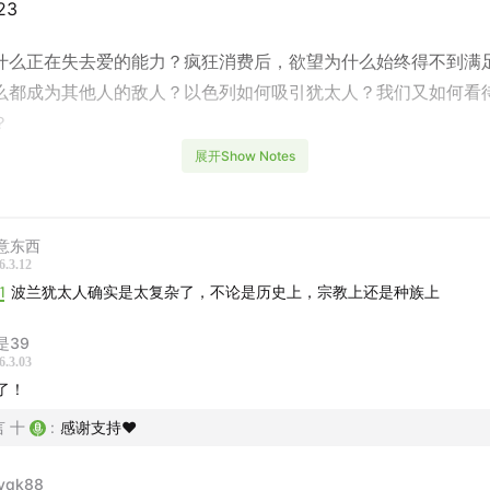
23
什么正在失去爱的能力？疯狂消费后，欲望为什么始终得不到满
么都成为其他人的敌人？以色列如何吸引犹太人？我们又如何看
？
展开Show Notes
谈让我们离鲍曼更近了一些。犹太人身份在回忆中显露出复杂性
者我们似乎能进一步了解以色列的癫狂与绝望。
意东西
回避我们这个时代的重大问题，从爱与亲密关系、身份、工作与
6.3.12
太性、道德、幸福、社会、宗教、政治等角度展开。他活了太久（
1
波兰犹太人确实是太复杂了，不论是历史上，宗教上还是种族上
经历了很多社会运动，一生都在关注社会的日常变化，总是努力
是39
和常识，让熟悉的东西变得陌生。
6.3.03
了！
智和洞察使人变为了一个的悲观主义者，但人的意志总是带来希望
言 十
:
感谢支持❤
明天世界会毁灭，我还是会种我的苹果树。”
yqk88