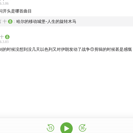
6.3.06
问开头是哪首曲目
言 十
:
哈尔的移动城堡-人生的旋转木马
 十
6.3.03
制的时候没想到没几天以色列又对伊朗发动了战争🙃剪辑的时候甚是感慨