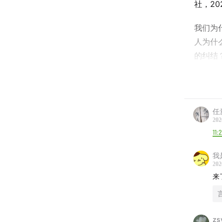
社，20
我们为
人为什
的纠结
一次对
通过作
任
他从不
202
庭、犹
11:2
岁），
我
的智慧
202
来
即使理
使知道
zs