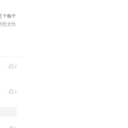
足？每个
待犹太性
和纠结，
2
休闲、家
92
质疑公认
2
。“即