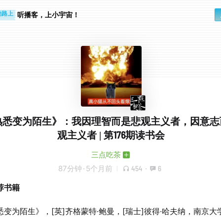
勤路上
睛好累
听播客，上小宇宙！
熟悉变为陌生》：我因理智而是悲观主义者，因意志
观主义者 | 第176期读书会
三点吃茶
87分钟
·
5个月前
454
·
6
荐书籍
悉变为陌生》，[英]齐格蒙特·鲍曼，[瑞士]彼得·哈夫纳，南京大