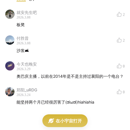
有嘴巴就能学播音吗？
就安先生吧
2
2026.3.08
表达能力，到底值不值得花几年时间去训练？
板凳
当然我们也聊到了现实：
付胜昔
2
2026.3.08
天赋重要吗？
沙发🛋️
声音重要吗？
今天也晚安
0
2026.3.29
长相重要吗？
奥巴庆主播，以前在2014年是不是主持过襄阳的一个电台？
最后，我们把问题收回到自己：如果不谈职业，学说话这
郑阳_uRDG
0
2026.3.24
件事，给我们带来的最大改变是什么？
能坚持两个月已经很厉害了(ಡωಡ)hiahiahia
也许表达能力不是外挂，也许它不能让人走捷径，但在某
些关键时刻，它确实改变过一些命运的瞬间。
在小宇宙打开