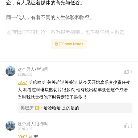
企，有人见证着媒体的高光与低谷。
同一代人，有着不同的人生体验和路径。
这期我们不聊理论，不做报考指南，也不替任何人做选
择。
展开Show Notes
我们只是坐在一起聊聊这些问题：
这个男人很行啊
当年为什么走上播音主持这条路？
2
2026.3.09
58:47
哈哈哈哈 关关难过关关过 从今天开始欢乐变少责任变
会表达的人，真的比别人多机会吗？
大 我看过琳琳康熙切片很多次 他有说出猪羊变色这个成语
当时我就觉得他平时肯定读了很多书
面试、汇报、职场沟通，表达能力真的能加分吗？
奥巴庆
:
哈哈哈哈 是的是的
学播音是让人更自信，还是更会“装”？
这个男人很行啊
2
这门艺术真的没有门槛吗？
2026.3.09
00:02
毛宁