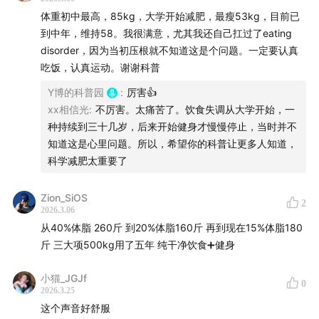
继续用药，另一半停药，一年后，停药组平均体重反弹达
体重初中最高，85kg，大学开始减肥，最瘦53kg，目前已
到中年，维持58。我很满意，尤其我还自己扛过了eating
三分之二。
disorder，因为当初压根就不知道这是个问题。一定要认真
吃饭，认真运动。谢谢科普
BMJ今年1月发表的一篇综合37项GLP-1类减肥药物减重持
久性研究的荟萃分析，推算出停药后平均1.7年——不到两
Y博的科普园
:
厉害👍
xx相信光
:
不厉害。太痛苦了。饮食失调从大学开始，一
年，体重就将反弹回用药前的水平。而减重带来的心血管
种持续到三十几岁，后来开始健身才慢慢停止，当时并不
指标收益，比如血脂LDL下降这些，1.4年就消失。
知道这是心里问题。所以，希望你的科普让更多人知道，
科学减肥太重要了
14:27
为什么反弹如此普遍？
Zion_SiOS
司美格鲁肽等减肥药物的停药反弹原理清晰明了。GLP-1
2
2026.3.06
类药物通过降低人体的能量摄入达到减肥效果：模拟人体
从40%体脂 260斤 到20%体脂160斤 再到现在15%体脂180
内天然存在的激素GLP-1，后者既可以作用于中枢神经系
斤 三大项500kg用了五年 纯干净饮食➕健身
统抑制食欲，又可以延缓消化道排空，维持饱腹感。天然
的GLP-1在摄食后由肠道细胞分泌，是生物体对食物摄入
小猫_JGJf
0
2026.3.25
的负反馈机制。可是GLP-1降解后，食欲抑制会自然解
这个声音好舒服