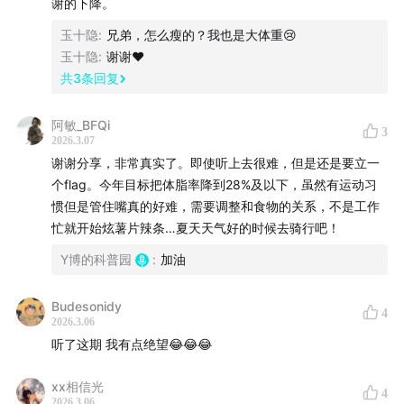
药物，第三类则是以胃旁路手术为代表的减肥手术。
谢的下降。
玉十隐
:
兄弟，怎么瘦的？我也是大体重😢
生活方式改变，包括健身锻炼，一般只能带来3-5%的减重
玉十隐
:
谢谢❤️
效果。因此，对绝大多数人来说，减肥只会是较为有限的
共
3
条回复
体重改善。而且即便是有限的减肥成果，也很难维持。根
据大量长期的减肥研究跟踪，生活方式介入的减肥，两年
阿敏_BFQi
3
2026.3.07
内平均体重反弹到原点的比例超过50%，5年反弹体重超
谢谢分享，非常真实了。即使听上去很难，但是还是要立一
过80%
个flag。今年目标把体脂率降到28%及以下，虽然有运动习
惯但是管住嘴真的好难，需要调整和食物的关系，不是工作
11:03
减肥神药：停药就反弹
忙就开始炫薯片辣条…夏天天气好的时候去骑行吧！
司美格鲁肽在临床试验中取得了减重14.9%的惊人效果，
Y博的科普园
:
加油
替尔泊肽更是达到了惊人的20%。
Budesonidy
4
理论上这些药物可以做到持久的减重效果。不过这种持久
2026.3.06
听了这期 我有点绝望😂😂😂
的减肥效果有一个大前提：持续用药。只要停药，体重反
弹就会到来。这也已通过严格的三期临床试验证实。一项
xx相信光
4
司美格鲁肽的临床试验，肥胖症患者在使用20周后，一半
2026.3.06