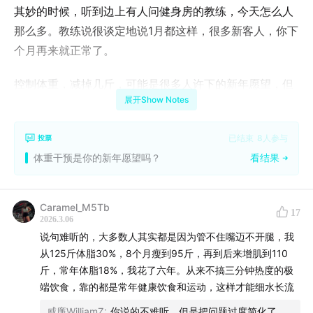
其妙的时候，听到边上有人问健身房的教练，今天怎么人
那么多。教练说很谈定地说1月都这样，很多新客人，你下
个月再来就正常了。
控制体重，减掉几斤，可能是很多人许下的新年愿望，但
展开Show Notes
当下，26年第一季度即将迎来尾声之时，有些人或许已经
进入动摇状态了。所以，我们今天不仅是聊减肥，还会侧
已结束
8
人参与
投票
重聊聊体重反弹。
体重干预是你的新年愿望吗？
看结果
这期节目，你会听到【🎙️时间轴】：
Caramel_M5Tb
00:00
引言
17
2026.3.06
说句难听的，大多数人其实都是因为管不住嘴迈不开腿，我
01:05
肥胖是什么，什么又才是真正的减肥？
从125斤体脂30%，8个月瘦到95斤，再到后来增肌到110
斤，常年体脂18%，我花了六年。从来不搞三分钟热度的极
肥胖症有明确的医学定义，指人体内脂肪积累到了对健康
端饮食，靠的都是常年健康饮食和运动，这样才能细水长流
有负面影响的程度。但和大多数疾病不同，脂肪过度积累
威廉WilliamZ
:
你说的不难听，但是把问题过度简化了，