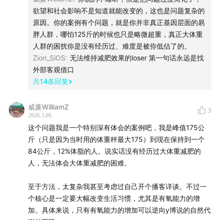
一般不直接构成对健康的冲击，而是增加其它疾病的风
欲望和社会影响不是知道就能改变的，这也是问题复杂的
险。
原因。你的案例有个问题，就是你并非真正基因层面的易
胖人群，哪怕125斤的时候也只是略微超重，真正大体重
以BMI划分肥胖时，欧美标准是30，中国标准是28以上属
人群的困扰你是没有经历过、难度是被你低估了的。
于肥胖症，差别源于东亚人群在BMI相对其它族群低一些
Zion_SiOS
:
无法维持减肥效果的loser 第一句话永远是找
时也会出现健康风险上升。
外部客观借口
共
14
条回复
对于绝大部分与肥胖相关的疾病，只有减重超过5%才能带
来实质意义的改善，这促使包括FDA审核减肥药物的标准
威廉WilliamZ
3
2026.3.06
在内，医学界普遍将5%作为体重干预的指标。
这个问题我是一个特别深有体会的案例吧，我是峰值175公
斤（只是因为当时用的体重秤最大175）到现在保持到一个
06:21
减肥难，保存“战果”更难
84公斤，12%体脂的人。说实话没有经历过大体重减肥的
人，无法体会大体重减肥的困难。
肥胖背后复杂的成因，尤其是个人很难改变的社会环境因
素，使得减肥困难重重。减肥手段大致可以分类三类，一
至于方法，太复杂我甚至考虑过自己开个播客详谈。不过一
类是生活方式改变，包括饮食控制、运动等，第二类是药
个核心是一定要大幅改变生活习惯，尤其是有氧能力的增
物介入，如当下大热的司美格鲁肽、替尔泊肽这些GLP-1
加。具体来说，只有有氧能力的增加可以逆向y博说的自然代