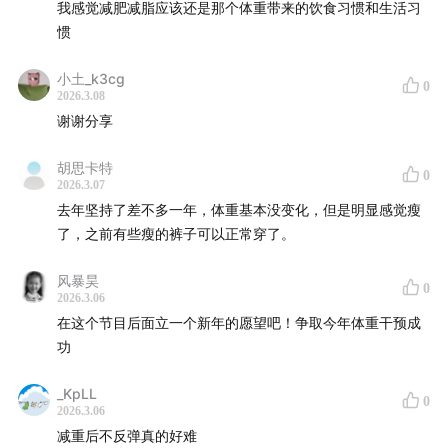
我感觉减肥减脂应该还是那个体重带来的饮食习惯和生活习
减重也只有5-10%。上述预期减肥手术尚有希望（仍会有
惯
一些人达不到如此好的效果），司美格鲁肽等神药都只能
是一部分甚至是一小部分人“达标”。心比天高的结果是只
小土_k3cg
0
2026.3.08
有凤毛麟角的人会对减肥满意，反而打击长期坚持的积极
谢谢分享
性，导致更普遍的减肥失败或反弹。
胡思卡特
0
保持合理的预期，愿意接受小幅改善，即使进步微弱，仍
2026.3.07
然坚持不懈，这才是不怕反弹的减肥方案吧。
去年坚持了差不多一年，体重基本没变化，但是明显感觉瘦
了，之前有些瘦的裤子可以正常穿了。
24:05
我的减肥故事
风暴昊
0
2026.3.06
参考资料：
在这个节目后面立一个新年的愿望吧！争取今年体重干预成
功
1.
CDC研究显示，不同于肥胖，超重与过高的死亡风险无
关
_KpLL
0
2026.3.06
2.
肥胖症患者减重超过5%才有显著的健康收益
减重后不反弹真的好难