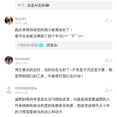
除。司美格鲁肽等药物停药后也会有同样的效果：食欲会
本子
:
这是AI念的😂
恢复常态，能量摄入也将回归用药前的水平，因能量摄入
降低获得的减重效果当然会被“吃回来”。
独步91
1
2026.3.06
从能量代谢角度看，静息时维持基本生命功能的基础代谢
跑步来维持体型的我小板凳坐好了！
占每日总热量消耗的60%~70%，是我们普通人能量消耗
春节在老家没事跑了四个半马(〜￣▽￣)〜
的大头。
Y博的科普园
:
厉害👍
减肥后，基础代谢率会显著下降，出现“代谢适应”。减肥
Raviwan
0
导致的代谢适应还有一个显著特征：减肥后的基础代谢率
2026.7.04
低于常人。例如两个BMI都是25的人，一个一直如此，而
博主最后的总结，说的实在太好了~不管是方式还是方案，都
另一个是从30减肥减下来的，后者的基础代谢率会低于前
是帮助我们的工具，不能替代我们去行动！
者。这意味着摄入同样的能量，后者会有更多能量富余，
HD696888w
0
引发体重反弹。
2026.6.19
减肥的维持本质是生活习惯的改变，问题是很需要减肥的人
一些减肥的跟踪研究显示，肥胖症患者显著减重（超过
对食物都有相当程度的依赖甚至热爱，想改变或替代几十年
5%）后，包括瘦素、GLP-1在内的诸多与食欲、代谢调节
的习惯需要相当的决心和动力