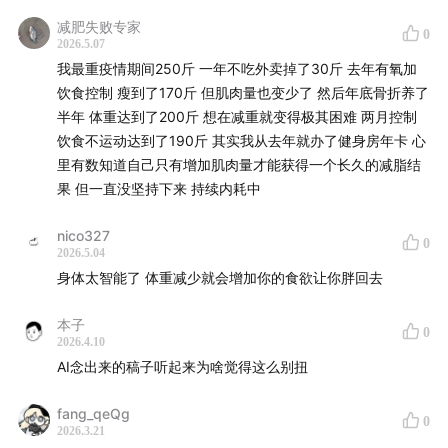
相关的激素都会出现长期下降，而这些激素变化的总体效
减肥失败专家
果是让人体更倾向于摄入、存储更多能量。
0
2026.5.07
我最重疫情期间250斤 一年不吃外卖掉了30斤 去年有氧加
减肥还会让食物与中枢神经系统的奖励机制联系变得更紧
饮食控制 瘦到了170斤 但肌肉量也变少了 然后年底骨折养了
密，也就是让人有更强的食欲。
半年 体重达到了200斤 想在减重就变得极其困难 两月控制
饮食不运动达到了190斤 其实我从去年就办了健身房年卡 心
19:41
在反弹中寻找解药
里有数知道自己只有增加肌肉量才能获得一个长久的减脂结
果 但一直没坚持下来 持续内耗中
对绝大多数人而言，减肥不该是为了缓解短时间内外貌焦
虑的冲刺跑，而应该是漫长人生路上的健康选择。更持久
nico327
0
2026.5.04
的减肥干预，带来的减重效果更显著，就算干预结束，效
身体太智能了 体重减少就会增加你的食欲让你胖回去
果维持也更久。
本子
0
一些有效性很好的减肥药上市，让很多人对减肥有不切实
2026.4.10
际的预期。美国的一些调查显示绝大多数参与减肥的人，
AI念出来的稿子听起来为啥觉得这么别扭
预期的减肥幅度高达20-40%。
fang_qeQg
0
2026.3.21
从群体水平看，饮食控制与运动，在最好的情况下，平均