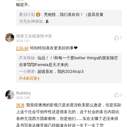
幅提升。
71:58
《乐活姐妹：怪诞冒险》YOLO: Rainbow Trinity
重启计划
:
秃炮怪，我们喜欢你！（提高音量
“我每次看这个动画的时候，都有一种闻到夏天40℃垃圾
月亮女神保佑
:
🫂
桶和地铁的味道”
指黄王在线激情冲浪
7
“女性友谊青春期迷茫彻底放飞自我的狂想完美而且怪异的
2026.3.05
2:34:40
特别特别喜欢更美好的事❤️
结合，精神状态极度美丽”
芥末辣妹
:
仙品！！!和每一个爱better things的朋友隔空
【Part 3 谁有权决定女性的身体？】
击掌🥰🥰Pamela是天才来的
一小网梦
:
超级喜欢，我的2024top3
75:42
最古老且最持续的战场
共
4
条回复
75:58
《芭蕾之星》（Étoile）
Rubbby
5
2026.3.08
基于过时性别观念的古典芭蕾舞的身体规训
36:16
我觉得澳洲的影视只是浓度没欧美那么激进，但是实际
上这个社会可创作性还是很多元的，这个社会的多元内容比
83:09
《道格拉斯被取消了》（Douglas Is Cancelled）
各种主流西方国家都有，但是他们……实在太懒了还没来得
及书写表达痛苦就已经能凑合好这一生下一生了🥹