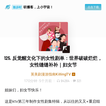
散步时
听播客，上小宇宙！
点击下载
通勤路上
125. 反觉醒文化下的女性剧单：世界破破烂烂，
女性缝缝补补｜妇女节
英美剧漫游指南KillingTV
170分钟
·
5个月前
94264
·
321
姐妹们，妇女节快乐！
这是ktv第三年制作女性剧集特辑，从以往的又又+重启组