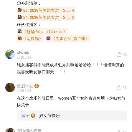
📺补剧清单：
科
》）、芥末，KillingTV全体
123. 2025英美剧大赏｜Side A
124. 2025英美剧大赏｜Side B
👭伙伴播客：
《赶场 Way to Cinemas》
《两块钱》
《围姬百科 第二季》
olwaik
98
2026.3.05
纯女播客能不能做成常驻系列啊哈哈哈哈！！！谁懂啊真的
很喜欢听女孩们聊天！！！
重启计划
58
2026.3.05
在这个欢乐的节日里，women五个女的奇迹鱼塘（🎉妇女节
快乐🎊
_智子
:
妇女节快乐
塞纳河的春夜