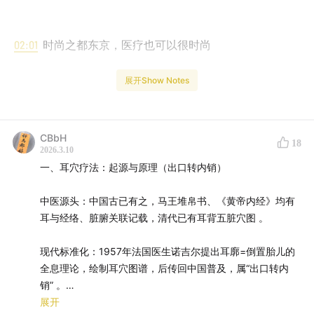
02:01
时尚之都东京，医疗也可以很时尚
04:05
耳穴疗法居然是由法国人提出的！
展开Show Notes
06:05
为什么可以用耳朵做治疗？
CBbH
18
16:29
耳穴疗法都可以治什么病？
2026.3.10
一、耳穴疗法：起源与原理（出口转内销）
19:14
耳朵大有福？原来跟先天之本息息相关
中医源头：中国古已有之，马王堆帛书、《黄帝内经》均有
24:42
在家也可以实现耳穴保健
耳与经络、脏腑关联记载，清代已有耳背五脏穴图 。
30:09
动动手指脚后跟，也可以养肾哦！
现代标准化：1957年法国医生诺吉尔提出耳廓=倒置胎儿的
全息理论，绘制耳穴图谱，后传回中国普及，属“出口转内
销” 。
展开