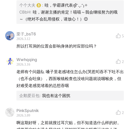
核心原理：耳朵是全身全息反射区，耳垂对应头面、耳轮对
个个大夫
:
哇，学霸课代表‎ദ്ദിᵔ.˛.ᵔ₎✧
应脊柱四肢、耳甲腔对应五脏六腑；刺激耳穴通过神经/经络
CBbH
:
哇，谢谢主播的肯定！嘻嘻～我会继续努力的哦
调节全身，属正经中医+现代医学认可的外治法 。
～（绝对不会乱用侵权，请放心！）😊
二、耳穴功效：有用但非“神效”
栗子_bsT6
5
2026.3.12
✅ 高效调理（辅助为主）
所以打耳洞的位置会影响身体的对应部位吗？
失眠、焦虑、压力大、烦躁
Wwhqqing
2
颈肩腰腿痛、各类慢性疼痛
2026.3.16
肠胃不适、消化不良
老师有个问题🙋 嗓子里老感堵住怎么办[哭惹R]吞不下吐不出
祛痘、皮肤过敏、上火
（也不会吐痰），西医喉镜检查也没啥问题就说咽喉炎，但
戒烟、减肥、内分泌调理（辅助）
好难受老感觉堵着的总想吞咽
企鹅爱豆包
:
我也有这个困扰
❌ 绝对禁忌：不能治肿瘤、严重器官病变等器质性大病 。
PinkSputnik
三、居家耳穴贴敷：实操全流程
2
2026.3.09
啊这期好呀，之前就搜过耳穴贴，但不知道选什么样的好。
1. 找穴：对照耳穴图，用棉签/耳穴笔轻按，酸胀痛点=反应