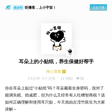
听播客，上小宇宙！
点击下载
散步时
通勤路上
耳朵上的小贴纸，养生保健好帮手
推心置腹
33分钟
·
5个月前
11853
·
58
你在耳朵上贴过“小贴纸”吗？耳朵藏着全身密码，按对了
能调失眠、助减肥，但为什么又经常有人吐槽智商税？该
如何正确理解和使用耳穴贴，今天就由左滢竹医生为大家
讲解～