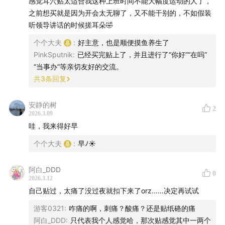
感觉耳穴贴太适合我这种上班时间不能大幅度运动的人了，
点（比图更准）。
之前想买就是因为开会太无聊了，又不能干别的，不如假装
2. 清洁：酒精擦耳去油，贴得更牢。
听领导讲话的时候搓耳朵🤣
3. 贴法：耳穴贴对准痛点，轻按5秒固定（酸胀微痛正
个个大夫
:
好主意，也是顺便摸鱼养生了
常）。
PinkSputnik
:
已经买完贴上了，并且进行了“你好”“在吗”
4. 按压：每天3-5次，每次每穴20-30下，力度以酸麻胀微
“当事办”等亲切友好的交流。
痛为宜。
共
3
条回复
5. 更换：一次贴3天，每次贴一只耳朵，下次换另一侧（避
免连续刺激同一侧）。
安静的树
2
2026.3.09
四、贴耳穴的禁忌人群
哇，我来得好早
外耳有炎症、湿疹、溃疡、冻疮破溃者
个个大夫
:
早ﾉ☀
孕妇（尤其习惯性流产者，禁刺激子宫/卵巢区）
饥饿、过饱、醉酒、极度疲劳/虚弱/精神紧张者
阿白_DDD
0
严重心脏病、重度贫血者慎用
2026.3.12
贴后大面积瘙痒=过敏，立即取下。
自己贴过，太痛了没过夜就扣下来了orz……决定再试试
游客0321
:
咋痛的啊，刺痛？酸痛？还是贴纸硌的痛
五、0成本养耳补肾操
阿白_DDD
:
只代表我个人感觉哈，那次贴感觉其中一两个