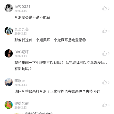
游客0321
0
2026.3.15
耳洞发炎是不是不能贴
九全九美
0
2026.3.13
那像我这种一个顺风耳一个兜风耳是啥意思😅
BBG嗯哼
0
2026.3.13
我还想问一下生理期可以贴吗？ 贴完取掉可以立马洗澡吗，
有影响吗？
李欣er
0
2026.3.13
请问耳垂如果打耳洞了正常捏捏也有效果吗？去掉耳钉
得益忘醒
0
2026.3.13
20:32
想逃没门哈哈哈哈