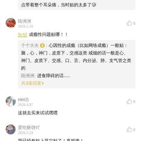
点带着整个耳朵痛，当时贴的太多了🥲
①、搓耳根：食指+拇指夹耳根，上下搓至发热，每天100
下，补肾气、引火下行、助眠。
陆洲洲
②、捏耳垂：每天100下，对应头面，缓解眼疲劳、改善皮
0
2026.3.10
肤、祛痘。
14:42
成瘾性问题贴哪！！
③、蹭脚后跟：醒后未起身时，双脚后跟相互摩擦，补肾
气。
个个大夫
:
心因性的成瘾（比如网络成瘾）一般贴：
④、耳穴揉按：找耳穴图“肾区”揉按，配合搓耳根效果更
脑，心，神门，皮质下，交感这类 戒烟的话一般是心、
佳。
神门、皮质下、交感、口、舌、内分泌、肺、支气管之类
的
六、核心观点
陆洲洲
:
进食障碍的话…..
共
3
条回复
耳穴是方寸之间见乾坤的低成本养生法，不是智商税，也不
是“一贴就好”的开关，需坚持。
nini古
0
2026.4.07
这就去买来试试嘿嘿
养生不必只靠“吃”，动动手指、搓搓耳朵，就能调理身体、
补透支的肾气。
爱吃酥饼吖
0
2026.3.24
我已经有贴上耳穴贴了！真挺痛！