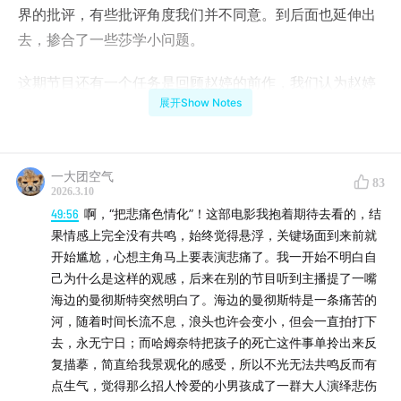
界的批评，有些批评角度我们并不同意。到后面也延伸出
去，掺合了一些莎学小问题。
这期节目还有一个任务是回顾赵婷的前作，我们认为赵婷
展开Show Notes
所有电影都是创伤电影，于是从这个角度，盘点了《哥哥
教我唱的歌》《骑士》《无依之地》等片，并讨论了赵婷
对印第安人文化归属感的独特呈现，以及对当下美国社会
一大团空气
创伤的态度。
83
2026.3.10
49:56
啊，“把悲痛色情化”！这部电影我抱着期待去看的，结
一个结论是，赵婷给美国的社会病，开了一味回归自然的
果情感上完全没有共鸣，始终觉得悬浮，关键场面到来前就
药方。
开始尴尬，心想主角马上要表演悲痛了。我一开始不明白自
己为什么是这样的观感，后来在别的节目听到主播提了一嘴
她主观上或许不想，但客观上成了美国人的一碗鸡汤，这
海边的曼彻斯特突然明白了。海边的曼彻斯特是一条痛苦的
可能是她在美国迅速走红的原因。
河，随着时间长流不息，浪头也许会变小，但会一直拍打下
去，永无宁日；而哈姆奈特把孩子的死亡这件事单拎出来反
最后稍微也谈了几句赵婷的偶像泰伦斯·马利克。
复描摹，简直给我景观化的感受，所以不光无法共鸣反而有
点生气，觉得那么招人怜爱的小男孩成了一群大人演绎悲伤