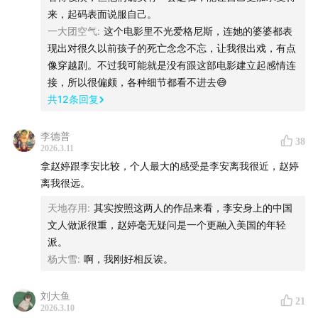
莎士比亚重新发明人类
来，起码表面说服自己。
司马迁、颜真卿、苏轼
一大团空气
:
这个电影里不光爱格尼斯，连她的婆婆都表
现出对很久以前孩子的死亡念念不忘，让我很出戏，有点
贝多芬、陀思妥耶夫斯基
像穿越剧。不过我可能就是没有跟这部电影建立起感情连
《哈姆莱特》仅仅被当成丧子之痛
接，所以很偏颇，各种细节都看不进去😅
超越和升华
共
12
条回复
还原成悼亡文学
是否应当再次将之神圣化？
李德普
38
爸妈再爱我一次
2026.3.11
拿赵婷跟李安比较，个人最大的感受是李安离我很近，赵婷
《纽约客》：煽情之罪
离我很远。
00:50:28
延伸：《哈姆莱特》的伟大
天地存用
:
其实按照这两人的作品来看，李安身上的中国
文人做派很重，赵婷毫无疑问是一个更融入美国的年轻
王子复仇的原型
派。
托马斯·基德的《原哈姆莱特》
杨大雪
:
啊，我刚好相反诶。
伊丽莎白一世时期的忧郁风潮
关于延宕的世纪之辩
刘大鱼
21
2026.3.10
布鲁姆痛批弗洛伊德