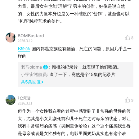
力量。最后女主也能“理解“了男主的创作，好像是说自然
的、女性的力量本身也是另一种维度的“创作”，甚至也可以
“包容”纯粹艺术的创作。
BOMBastard
8
2026.3.12
1:39:04
国内鄂温克族也有酗酒、死亡的问题，原因几乎是一
样的
老马oldma
:
顾桃的纪录片，就表现了他们喝酒。
小宇宙巡航员
:
查了一下，竟然是个15集的纪录片
共
5
条回复
张炳璇
9
2026.3.11
但作为一个女性我在看的过程中感受到了非常强的母性的伟
大，尤其是小女儿濒死前和儿子死亡之时母亲的状态，对让
我有非常强烈的痛感（哭到晕倒哈哈）这个这个痛感我觉得
是母亲或者是女性独有的，电影里面奶奶其实也有这个表