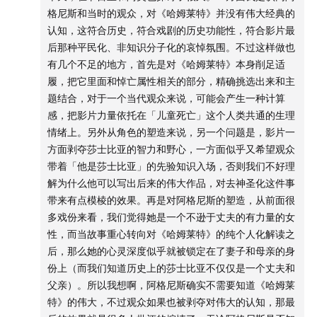
格尼斯和当时的观众，对《哈姆莱特》并没有伟大经典的
00:12:17
阿格尼斯的现代化
认知，这符合历史，符合戏剧的历史功能性，符合影片最
后那种平民化、非知识分子化的哀悼氛围。不过这样做也
生态主义和自然主义
有几个不足的地方，首先是对《哈姆莱特》本身削足适
父权社会vs自然空间
履，把它里面和悼亡属性相关的部分，精确挑选出来和主
森林女巫的女儿
题结合，对于一个当代观众来说，可能会产生一种计算
感，把影片力量依托在「儿童死亡」这个人类共通的生理
现代价值观的存在形式
情绪上。另外从角色的塑造来说，另一个问题是，影片一
给古人穿一身现代的新衣服
方面剥夺莎士比亚的智力和野心，一方面似乎又希望观众
用现代同理心去理解古人的局限
带着「他是莎士比亚」的先验知识入场，否则我们不好理
自然和社会的二元对立
解为什么他可以写出后来的伟大作品，对去神圣化这件事
荣格说的阿尼玛
带来有点模棱的效果。再是对阿格尼斯的塑造，从前面很
多戏份来看，我们觉得她是一个不逊于丈夫的有力量的女
00:21:55
关于妻子主体性的悖论
性，而当故事重心转向对《哈姆莱特》的纯个人化解读之
后，那么她的心灵深度似乎就被锁定在了妻子和母亲的身
排遣悲伤的两种方式
份上（而我们知道历史上的莎士比亚不仅仅是一个丈夫和
阿格尼斯还是成了莎士比亚的注脚
父亲）。所以我想啊，阿格尼斯确实不需要知道《哈姆莱
绕了一圈，并未打破性别分工
特》的伟大，不过观众如果也被剥夺对伟大的认知，那最