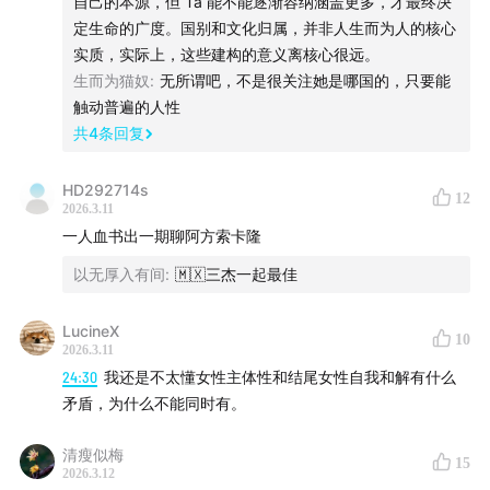
自己的本源，但 Ta 能不能逐渐容纳涵盖更多，才最终决
定生命的广度。国别和文化归属，并非人生而为人的核心
电影巨辩的轻量版：
电影巨辩5min
实质，实际上，这些建构的意义离核心很远。
电影巨辩付费专辑：
为了华语电影
生而为猫奴
:
无所谓吧，不是很关注她是哪国的，只要能
触动普遍的人性
联系：
共
4
条回复
邮箱：dyjb1895@foxmail.com
HD292714s
12
2026.3.11
一人血书出一期聊阿方索卡隆
以无厚入有间
:
🇲🇽三杰一起最佳
LucineX
10
2026.3.11
24:30
我还是不太懂女性主体性和结尾女性自我和解有什么
矛盾，为什么不能同时有。
清瘦似梅
15
2026.3.12