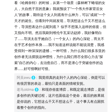
看《哈姆奈特》的时候，从第一个场景（森林树下蜷缩的女
蒙田怀疑论和新教的精神真空
人，大自然子宫的意象）我就预设了“一个伟大作家背后女
阿吴：艺术创作需要神秘的灵感
人”的故事，期待这个女人到底有什么神力，可以“成就“一个
天才的诞生。但看到中间就发现，导演想这么干又不想这么
00:59:58
莎士比亚的虚构形象
干，导演想表达什么呢到底？ 似乎不想落入这样的俗套，但
又指向不明。然后我刷到维伦牛瓦采访赵婷，我好像明白
莎士比亚的幽灵
了……导演太在乎她自己（一个女人）的内心深处，而太不
《莎翁情史》是一个转折点
在乎艺术创作本身……我不知道这样说能不能说清楚，我感
几种莎翁形象的模式
受得到一种深深的遗憾，一种可惜，为什么我们很多东亚的
先解构，再封神
创作者无法摆脱这种惯性，为什么我们用尽全部心力去“探
索”自己的内心，去治愈自己，而不是潜心于突破创作的边
索隐模式
界……好可惜啊好可惜。
《都是真的》也讲了哈姆奈特
阿吴awu
:
我觉得真的走到个人的内心深处，倒是可以
抄袭犯莎士比亚
有很厉害的表达，最怕只是表面的情绪安抚。
渣男莎士比亚
老马oldma
:
和现存俗套博弈，和既定观念博弈，是很
社畜莎士比亚
多创作的关键过程，这片也面临这个使命，最后的效果就
真神不怕碰瓷
是你说的，它想这么干又不想这么干，这个事儿有点困扰
着整个创作的指向。
01:07:46
赵婷所有电影都是创伤电影