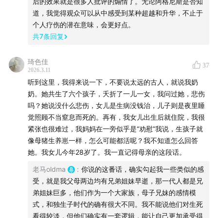
后的效果就是很多人批评的煽情了。无论阿格尼斯是否知
阿格尼斯并不关心《哈姆莱特》是否伟大
道，我觉得观众可以从中感受到某种超越和升华，不止于
阿格尼斯怎么帮助构建这个作品的？
个人疗伤的潜在意味，会更好点。
共
7
条回复
00:27:39
莎学家的批评
自传式解读是否应当允许？
琦色佳
37
2026.3.11
夏皮罗质疑历史真实性
听到这里，我得来说一下，不要说太远的古人，就说我奶
艾玛·史密斯和迈克尔·道布森
奶。她共生了六个孩子，夭折了一儿一女，我问过她，悲伤
生活悲痛将莎士比亚庸俗化了？
吗？她说没什么悲伤，女儿是生病没钱治，儿子则是夜里睡
超越人间琐碎的情感
觉照顾不当窒息而死的。再有，我女儿出生后就住院，我很
紧张也很难过，我妈妈在一旁似乎是“劝慰”我说，生孩子就
埃德蒙·马隆开了一个坏头
像母猪生养崽一样，怎么可能都活呢？我不知道怎么回答
柯勒律治和弗洛伊德
她。我女儿今年28岁了。我一直记得母亲的这段话。
新批评学派踩了刹车
老马oldma
:
你说的这番话，确实勾起我一些类似的感
新历史主义重建莎翁的社会语境
受，就是我父母两边均有兄弟姐妹早逝，那一代人都是兄
史蒂芬·格林布拉特「和死者说话」
弟姐妹巨多，他们作为一个大家族，母子兄妹的感情模
历史真实性和艺术真实性
式，和独生子时代的确有很大不同。我不能说他们对生死
《尤利西斯》的发明
看得较淡，但他们确实有一套逻辑，能让自己更加承受得