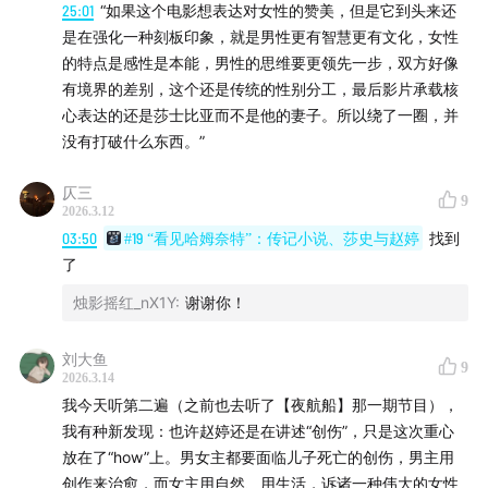
25:01
“如果这个电影想表达对女性的赞美，但是它到头来还
是在强化一种刻板印象，就是男性更有智慧更有文化，女性
的特点是感性是本能，男性的思维要更领先一步，双方好像
有境界的差别，这个还是传统的性别分工，最后影片承载核
心表达的还是莎士比亚而不是他的妻子。所以绕了一圈，并
没有打破什么东西。”
仄三
9
2026.3.12
03:50
#19 “看见哈姆奈特”：传记小说、莎史与赵婷
找到
了
烛影摇红_nX1Y
:
谢谢你！
刘大鱼
9
2026.3.14
我今天听第二遍（之前也去听了【夜航船】那一期节目），
我有种新发现：也许赵婷还是在讲述“创伤”，只是这次重心
放在了“how”上。男女主都要面临儿子死亡的创伤，男主用
创作来治愈，而女主用自然、用生活，诉诸一种伟大的女性