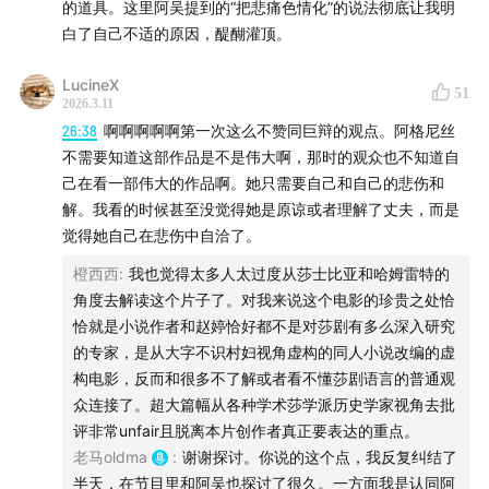
主播：
的道具。这里阿吴提到的“把悲痛色情化”的说法彻底让我明
白了自己不适的原因，醍醐灌顶。
老马：一个中年影评人，在播客领域重新出发。关于电
LucineX
影，了解的东西还不算少。
51
2026.3.11
26:38
啊啊啊啊啊第一次这么不赞同巨辩的观点。阿格尼丝
阿吴：也是一个中年影评人，也要在播客领域重新出发，
不需要知道这部作品是不是伟大啊，那时的观众也不知道自
有很多观点挑战多数人的常识。
己在看一部伟大的作品啊。她只需要自己和自己的悲伤和
解。我看的时候甚至没觉得她是原谅或者理解了丈夫，而是
详细时间轴：
觉得她自己在悲伤中自洽了。
00:02:18
橙西西
《哈姆奈特》的改编
:
我也觉得太多人太过度从莎士比亚和哈姆雷特的
角度去解读这个片子了。对我来说这个电影的珍贵之处恰
原著并非一流小说
恰就是小说作者和赵婷恰好都不是对莎剧有多么深入研究
的专家，是从大字不识村妇视角虚构的同人小说改编的虚
平行时间线的作用
构电影，反而和很多不了解或者看不懂莎剧语言的普通观
突出阿格尼斯的视点
众连接了。超大篇幅从各种学术莎学派历史学家视角去批
出版时间赶上了
评非常unfair且脱离本片创作者真正要表达的重点。
将莎士比亚去神圣化
老马oldma
:
谢谢探讨。你说的这个点，我反复纠结了
第二好的床
半天，在节目里和阿吴也探讨了很久。一方面我是认同阿