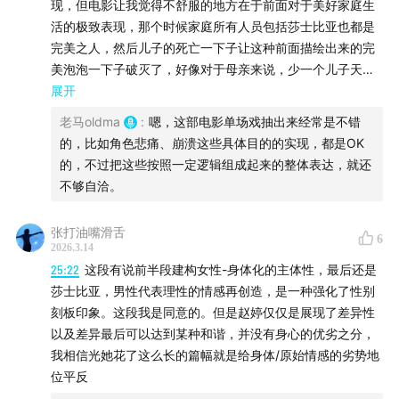
现，但电影让我觉得不舒服的地方在于前面对于美好家庭生
活的极致表现，那个时候家庭所有人员包括莎士比亚也都是
完美之人，然后儿子的死亡一下子让这种前面描绘出来的完
美泡泡一下子破灭了，好像对于母亲来说，少一个儿子天就
塌了，前面的女性的强大和灵性也没有继续体现了，这个转
展开
折有点太生硬了，如果想要表现的是对于死亡的这种伤痛的
老马oldma
:
嗯，这部电影单场戏抽出来经常是不错
处理，那莎士比亚是用艺术来实现和解了，那艾格尼丝呢？
的，比如角色悲痛、崩溃这些具体目的的实现，都是OK
好像是对莎士比亚和解了不是对死亡和解了，有一种“原来莎
的，不过把这些按照一定逻辑组成起来的整体表达，就还
士比亚一直都很爱儿子，他和我一样痛苦”那我就原谅他吧的
不够自洽。
感觉，可能真的是哈姆雷特太伟大了，但是艺术创作终究是
属于莎士比亚的，作为艾格尼丝这样的那个时代强大的女性
张打油嘴滑舌
6
的结局给的太弱化了！难受难受啊！
2026.3.14
25:22
这段有说前半段建构女性-身体化的主体性，最后还是
莎士比亚，男性代表理性的情感再创造，是一种强化了性别
刻板印象。这段我是同意的。但是赵婷仅仅是展现了差异性
以及差异最后可以达到某种和谐，并没有身心的优劣之分，
我相信光她花了这么长的篇幅就是给身体/原始情感的劣势地
位平反