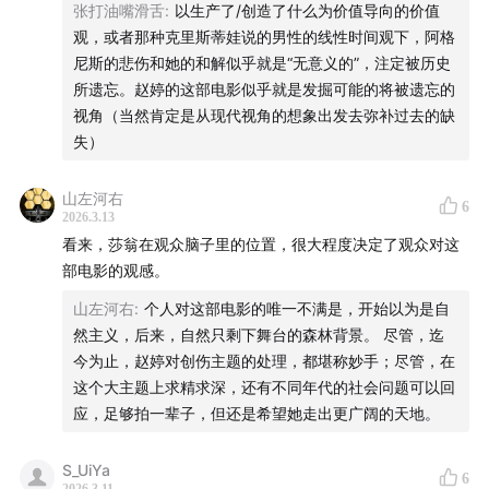
张打油嘴滑舌
:
以生产了/创造了什么为价值导向的价值
观，或者那种克里斯蒂娃说的男性的线性时间观下，阿格
尼斯的悲伤和她的和解似乎就是“无意义的”，注定被历史
所遗忘。赵婷的这部电影似乎就是发掘可能的将被遗忘的
视角（当然肯定是从现代视角的想象出发去弥补过去的缺
失）
山左河右
6
2026.3.13
看来，莎翁在观众脑子里的位置，很大程度决定了观众对这
部电影的观感。
山左河右
:
个人对这部电影的唯一不满是，开始以为是自
然主义，后来，自然只剩下舞台的森林背景。 尽管，迄
今为止，赵婷对创伤主题的处理，都堪称妙手；尽管，在
这个大主题上求精求深，还有不同年代的社会问题可以回
应，足够拍一辈子，但还是希望她走出更广阔的天地。
S_UiYa
6