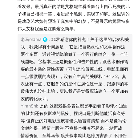
基于magic hour的视觉框架
着发呆。最后真正的结尾艾格妮丝看着舞台上自己死去的儿
什么是原住民保留地？
子和自己相视一笑，走进那个黑洞，实现了和解。这里讲的
松岭人的生活
是戏剧艺术如何塑造了真实中的幻梦，不是展示哈姆雷特多
伟大艾格妮丝是注脚这么简单。
对比《荒野的羁绊》
向总统山雕像泼油漆，可以吗？
老马oldma
:
非常感谢你的补充！关于这里的启发和关
哥哥保护妹妹
联，我觉得有个问题是， 它是把自然灵性和文学创作这
两个东西，通过视觉隐喻做了一个强行的缝合，像一个连
《无依之地》的疗伤办法
线题吧。它基本上还是概念性和告知性的，跟艺术创作需
经济危机和个人危机
要的最本质的智性痛苦（可能是怕偏离主线，电影里面有
去政治化的解决路径
一点很微弱的表现），没有产生真的关联和 1+1＞2。其
赵婷是逃避主义吗？
次还有一点，它服务的仍是悼亡属性这一层，跟剧作的本
《无依之地》的原著是批判美国梦
质伟大也没挂上钩，所以我还是觉得应该建立一个更加有
电影版彻底去政治化
效的转化设计。
YiranShi
:
是的 这部戏很多表达都是事后看了影评才知道
无家可归和无房可归
的 比如还有皮影戏的鼠疫、捏虎口是判断他能活多久等
超越左右分歧的温情
等 但真正的好电影应该靠镜头语言讲清楚 而不是像写论
文似的提一嘴留个脚注 不查根本拼凑不起来 一站再战、
02:00:50
赵婷的归属感
情感价值、至尊马蒂 镜头叙事就比赵婷厉害多了 不用任