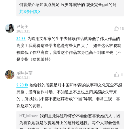
何背景介绍知识点补足 只要导演给的 观众完全get的到
王家卫和《春光乍泄》
共
3
条回复
印第安原住民的归属感是一面镜子
马利克是隐士还是社牛？
尹萌美
16
马利克和新自然主义
2026.3.11
海德格尔哲学
34:56
为啥用文学家的生平去解读作品就降低了伟大作品的
高度？我觉得这些学者也是有些太自大了，如果这么容易就
技术层面的真实
被降低了作品高度，我看这个作品本身也高不到哪里去（不
如何运用自然光
是专指《哈姆莱特》
Vermeer yourself
十几毫米的超广角镜头
咸味抹茶
11
赵婷学习了马利克的视觉语言
2026.3.11
2:20:19
她给我的感觉是对中国和华裔的故事和文化完全不感
但两人在哲学层面并不一致
兴趣，没有创作冲动。不知道是不是也是归属感缺失带来
赵婷和李安前五部的比较
的，所以我几乎都不把赵婷看成“中国”导演。非常主观，喜
吸血鬼和《我们的小镇》
欢赵婷的勿喷。
对导演身份地位没什么执念
HT_Minus
:
我倒是觉得这种评价不会触怒喜欢她的人，因
为喜欢她就是欣赏她身上的这种超越性。每个人都会包含
推荐关注：