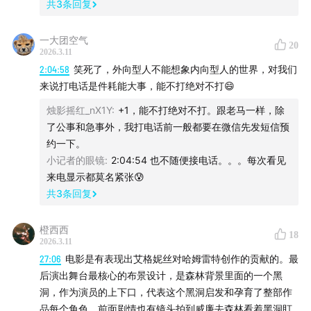
共
3
条回复
创伤是一种不正常的记忆
一大团空气
20
大屠杀电影
2026.3.11
中国伤痕电影也是一种创伤电影
2:04:58
笑死了，外向型人不能想象内向型人的世界，对我们
日本治愈系电影的源头
来说打电话是件耗能大事，能不打绝对不打😄
《哥哥教我唱的歌》：原住民系统性问题
烛影摇红_nX1Y
:
+1，能不打绝对不打。跟老马一样，除
对大自然的迷恋
了公事和急事外，我打电话前一般都要在微信先发短信预
大城市无法治疗民族创伤
约一下。
小记者的眼镜
:
2:04:54 也不随便接电话。。。每次看见
最终是找到对土地的归属感
来电显示都莫名紧张😰
《骑士》的职业身份危机
共
3
条回复
「印第安牛仔」的复杂文化来源
和马匹的心灵沟通
橙西西
18
带着伤痛继续骑马？
2026.3.11
27:06
电影是有表现出艾格妮丝对哈姆雷特创作的贡献的。最
痛苦的浪漫化
后演出舞台最核心的布景设计，是森林背景里面的一个黑
向上帝和四方神灵祈祷
洞，作为演员的上下口，代表这个黑洞启发和孕育了整部作
文化冲突和转化
品每个角色。前面剧情也有镜头拍到威廉去森林看着黑洞盯