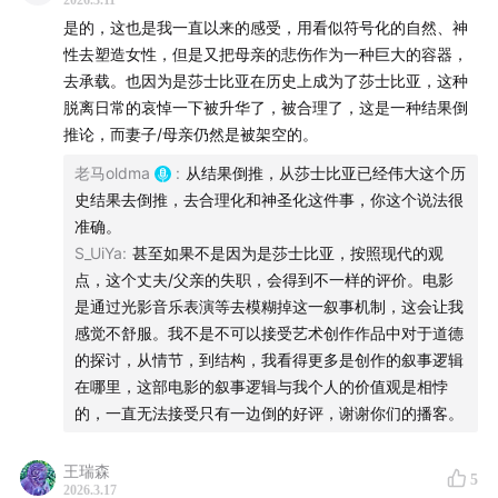
2026.3.11
是的，这也是我一直以来的感受，用看似符号化的自然、神
性去塑造女性，但是又把母亲的悲伤作为一种巨大的容器，
去承载。也因为是莎士比亚在历史上成为了莎士比亚，这种
脱离日常的哀悼一下被升华了，被合理了，这是一种结果倒
推论，而妻子/母亲仍然是被架空的。
老马oldma
:
从结果倒推，从莎士比亚已经伟大这个历
史结果去倒推，去合理化和神圣化这件事，你这个说法很
准确。
S_UiYa
:
甚至如果不是因为是莎士比亚，按照现代的观
点，这个丈夫/父亲的失职，会得到不一样的评价。电影
是通过光影音乐表演等去模糊掉这一叙事机制，这会让我
感觉不舒服。我不是不可以接受艺术创作作品中对于道德
的探讨，从情节，到结构，我看得更多是创作的叙事逻辑
在哪里，这部电影的叙事逻辑与我个人的价值观是相悖
的，一直无法接受只有一边倒的好评，谢谢你们的播客。
王瑞森
5
2026.3.17