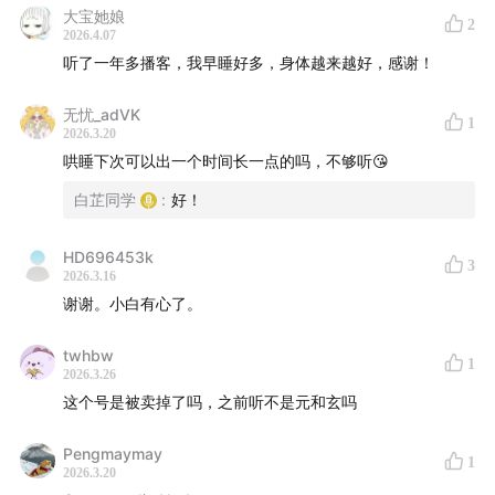
大宝她娘
2
2026.4.07
听了一年多播客，我早睡好多，身体越来越好，感谢！
无忧_adVK
1
2026.3.20
哄睡下次可以出一个时间长一点的吗，不够听😘
白芷同学
:
好！
HD696453k
3
2026.3.16
谢谢。小白有心了。
twhbw
1
2026.3.26
这个号是被卖掉了吗，之前听不是元和玄吗
Pengmaymay
1
2026.3.20