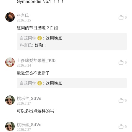
Gymnopedie No.1 ！！！
科言氏
0
2026.3.25
这周的节目没啦？白姐
白芷同学
:
这周晚点
科言氏
:
好嘞！
士多啤梨苹果橙_fKfb
0
2026.3.24
最近怎么不更新了
白芷同学
:
这周晚点
桃乐丝_SdVe
0
2026.7.27
可以多出点这样的吗！
桃乐丝_SdVe
0
2026.7.27