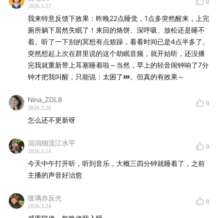
0
2026.3.27
我来特意反馈下效果：昨晚22点睡觉，1点多突然醒来，上完
厕所躺下居然失眠了！来回的烙饼、深呼吸、放松还是睡不
着。听了一下别的冥想有点烦躁，看看时间已是4点半多了。
突然想起上次在群里说的这个助眠音频，就开始听，还没播
完我就重新带上耳塞睡着啦～当然，早上的轻音闹钟响了7分
钟才把我叫醒，只能说：太困了💤。但真的有效果～
Nina_ZDL8
0
2026.3.26
怎么还不更新呀
涓涓细流江水平
0
2026.3.24
今天中午打开听，听到音乐，大概三四分钟就睡着了，之前
主播的声音好治愈
玻璃亦反光
0
2026.3.24