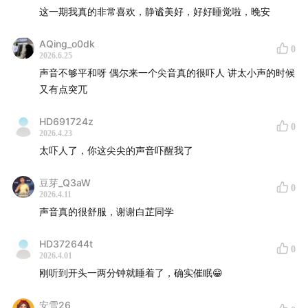
这一期我真的非常喜欢，静谧美好，好好睡觉啦，晚安
AQing_o0dk
0
2026.6.25
声音不够平和呀 偶尔来一个尖音真的很吓人 讲太小声的时候
又有点突兀
HD691724z
0
2026.4.23
太吓人了，你这尖尖的声音吓醒我了
豆芽_Q3aW
0
2026.4.11
声音真的很舒服，谢谢白芷同学
HD372644t
0
2026.4.01
刚听到开头一两分钟就睡着了，确实催眠😁
安雪26