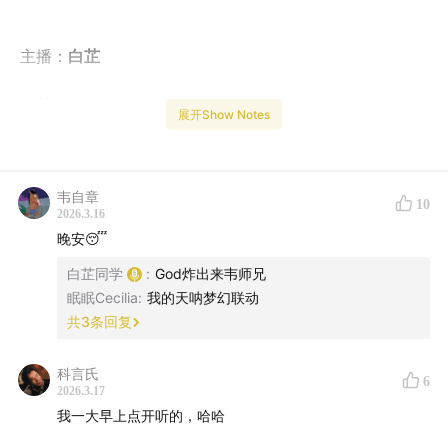
主播：
白芷
歌单：
展开Show Notes
·Gymnopedie No.1
韦自章
·The stars in the sky（together）
10
2026.3.16
晚安😴
·Rain string雨弦
白芷同学
:
God炸出来韦师兄
·Jazz博主 9to9calm
眠眠Cecilia
:
我的天呐梦幻联动
共
3
条回复
科言氏
6
2026.3.17
我一大早上点开听的，哈哈