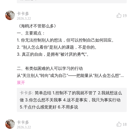
• 为什么你越体谅别人，越容易委屈自己？
卡卡多
19
2026.3.22
• 以及，一个很难的问题：
《海鸥才不管那么多》
一、主要观点：
👉 我们能不能接受，在别人眼里“没那么好”？
1. 你无法控制别人的想法，但可以控制自己如何回应。
2. “别人怎么看你”是别人的课题，不是你的。
这不是一集教你变强势的播客，
3. 真正的自由，是拥有“被讨厌的勇气”。
而是一次慢慢看见自己的过程。
二、有类似困难的人可以学习的行动
从“关注别人”转向“成为自己”——把能量从“别人会怎么想”收
【时间轴】
回到“我现在需要什么”
展开
1. 练习“课题分离”
00:00
这是从一本「报Alex身份证号」的书开始
卡卡多
:
简单总结 1.控制不了的我就不管了 2.我就想这么
拿出一张纸，左边写“我能控制的事”（如我的行动、我说的
做 3.你怎么想不关我事 4.这不是事实，我只为事实行动
话、我的界限），右边写“我不能控制的事”（如别人的看
11:05
和谐瘾铁证大赏
5.干点什么感觉更好 6.不用多说
法、别人的情绪、结果）。当焦虑时，把注意力强行拉回左
边。
22:06
“我是不是在拯救别人？”过度共情与自我加戏
卡卡多
18
2. 设定“海鸥时刻”
2026.3.22
每天做一件“别人可能不认同，但对自己重要”的小事。比如