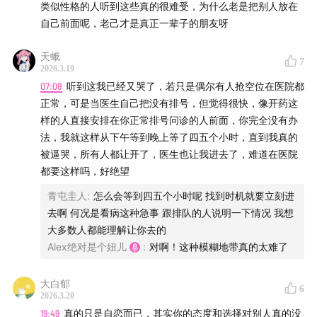
36:06
感谢甲方，教会了我做人
类似性格的人听到这些真的很难受，为什么老是把别人放在
直接表达拒绝、在会议上说出真实想法。完成后记录：“海鸥
自己前面呢，老己才是真正一辈子的朋友呀
才不管这么多，我做到了。”
41:06
宜人性人格：优点还是陷阱？
3. 建立情绪缓冲带
天蛾
7
当察觉自己太关注别人的想法，对我说：“那是他的海鸥，不
57:06
2026.3.19
三种冲突反应动物模型：大猩猩 / 兔子 / 肌强直羊
是我的海鸥。”用幽默打断思维反刍。
07:08
听到这我已经又哭了，若只是偶尔有人抢空位在医院都
4. 区分“事实”与“故事”
正常，可是当医生自己把没有排号，但觉得很快，像开药这
01:01:39
一旦你变成拯救者，你就会沦为受害者
事实是客观发生的（如“他没回消息”），故事是你添加的解
样的人直接安排在你正常排号问诊的人前面，你完全没有办
读（如“他肯定讨厌我了”）。每当陷入“故事”时，强迫自己回
法，我就这样从下午等到晚上等了四五个小时，直到我真的
01:20:06
摆脱和谐瘾真的更快乐吗？
到“事实”层面，并问：基于事实，我现在能做的一小步是什
被逼哭，所有人都让开了，医生也让我进去了，难道在医院
么？
都要这样吗，好绝望
5. 用行动替代反刍
青屯圭人
:
怎么会等到四五个小时呢 找到时机就要立刻进
过度思考往往是因为想用“想清楚”来获得安全感。可以设定
去啊 何况是看病这种急事 跟排队的人说明一下情况 我想
一个“反刍闹钟”——允许自己担心15分钟，时间一到，立刻
大多数人都能理解让你去的
去做一件需要身体参与的事（走路、整理桌面、喝水），切
Alex绝对是个妞儿
:
对啊！这种模糊地带真的太难了
断焦虑循环。
6. 练习“不解释”
大白郁
当你拒绝别人或做出选择后，克制住想要长篇大论解释的冲
6
2026.3.20
动。只说“这次不方便”“我决定这样”，然后停止。你会发现，
19:49
真的只是自恋而已，其实你的态度和选择对别人真的没