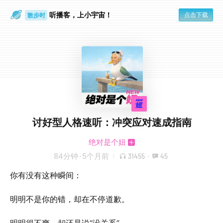
听播客，上小宇宙！
点击下载
散步时
通勤路上
讨好型人格速听：冲突应对速成指南
绝对是个妞
84分钟
·
5个月前
31455
·
45
你有没有这种瞬间：
明明不是你的错，却在不停道歉。