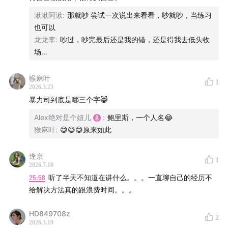
湫湫阿湫
:
那就吵 尝试一次说出来看看，吵就吵，当练习
也可以
龙龙李
:
吵过，吵完最后还是我的错，还是得我去低头收
场…
猴麻叶
1
2026.3.23
暴力司到底是哪三个字😸
Alex绝对是个妞儿
:
鲍里斯，一个人名😂
猴麻叶
:
😅😅😅原来如此
逢京
1
2026.7.10
25:58
听了半天不知道在讲什么。。。一直聊自己的经历不
给解决方法真的跟浪费时间。。。
HD849708z
2
2026.3.19