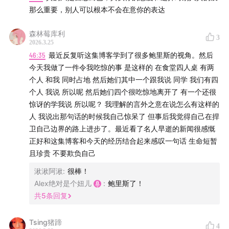
大多数时候别人其实没那么在意你的理由。
那么重要，别人可以根本不会在意你的表达
森林莓库利
3
2026.3.25
46:35
最近反复听这集博客学到了很多鲍里斯的视角。然后
今天我做了一件令我吃惊的事 是这样的 在食堂四人桌 有两
个人 和我 同时占地 然后她们其中一个跟我说 同学 我们有四
个人 我说 所以呢 然后她们四个很吃惊地离开了 有一个还很
惊讶的学我说 所以呢？ 我理解的言外之意在说怎么有这样的
人 我说出那句话的时候我自己惊呆了 但事后我觉得自己在捍
卫自己边界的路上进步了。最近看了名人早逝的新闻很感慨
正好和这集博客和今天的经历结合起来感叹一句话 生命短暂
且珍贵 不要欺负自己
湫湫阿湫
:
很棒！
Alex绝对是个妞儿
:
鲍里斯了！
共
5
条回复
Tsing猪蹄
4