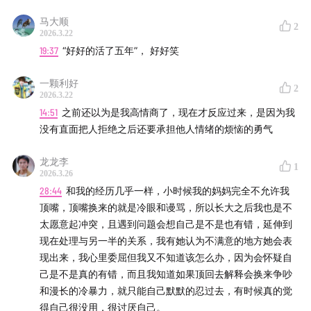
马大顺
2
2026.3.22
19:37
“好好的活了五年”， 好好笑
一颗利好
2
2026.3.22
14:51
之前还以为是我高情商了，现在才反应过来，是因为我
没有直面把人拒绝之后还要承担他人情绪的烦恼的勇气
龙龙李
1
2026.3.26
28:44
和我的经历几乎一样，小时候我的妈妈完全不允许我
顶嘴，顶嘴换来的就是冷眼和谩骂，所以长大之后我也是不
太愿意起冲突，且遇到问题会想自己是不是也有错，延伸到
现在处理与另一半的关系，我有她认为不满意的地方她会表
现出来，我心里委屈但我又不知道该怎么办，因为会怀疑自
己是不是真的有错，而且我知道如果顶回去解释会换来争吵
和漫长的冷暴力，就只能自己默默的忍过去，有时候真的觉
得自己很没用，很讨厌自己。