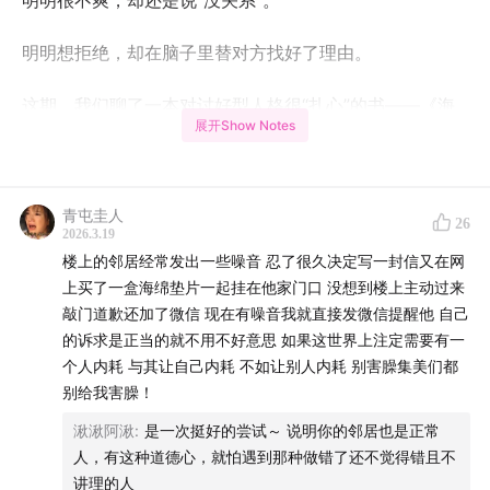
明明很不爽，却还是说“没关系”。
明明想拒绝，却在脑子里替对方找好了理由。
这期，我们聊了一本对讨好型人格很“扎心”的书——《海
展开Show Notes
鸥：才不管那么多》，但聊着聊着发现，它根本不是书，
是我们的人生说明书。
青屯圭人
我们把这种状态叫做：“和谐瘾”——
26
2026.3.19
楼上的邻居经常发出一些噪音 忍了很久决定写一封信又在网
一种为了不制造冲突、不让别人不舒服，甚至不惜牺牲自
上买了一盒海绵垫片一起挂在他家门口 没想到楼上主动过来
己边界的习惯。
敲门道歉还加了微信 现在有噪音我就直接发微信提醒他 自己
的诉求是正当的就不用不好意思 如果这世界上注定需要有一
你会听到：
个人内耗 与其让自己内耗 不如让别人内耗 别害臊集美们都
别给我害臊！
• 为什么有的人天生更容易成为“老好人”？
湫湫阿湫
:
是一次挺好的尝试～ 说明你的邻居也是正常
人，有这种道德心，就怕遇到那种做错了还不觉得错且不
• 为什么我们更害怕“被误解”，而不是“被伤害”？
讲理的人