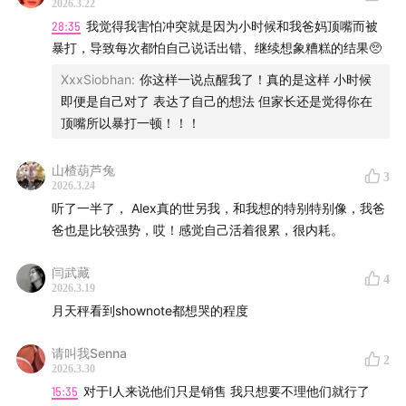
2026.3.22
28:35
我觉得我害怕冲突就是因为小时候和我爸妈顶嘴而被
暴打，导致每次都怕自己说话出错、继续想象糟糕的结果🥺
XxxSiobhan
:
你这样一说点醒我了！真的是这样 小时候
即便是自己对了 表达了自己的想法 但家长还是觉得你在
顶嘴所以暴打一顿！！！
山楂葫芦兔
3
2026.3.24
听了一半了， Alex真的世另我，和我想的特别特别像，我爸
爸也是比较强势，哎！感觉自己活着很累，很内耗。
闫武藏
4
2026.3.19
月天秤看到shownote都想哭的程度
请叫我Senna
2
2026.3.30
15:35
对于I人来说他们只是销售 我只想要不理他们就行了