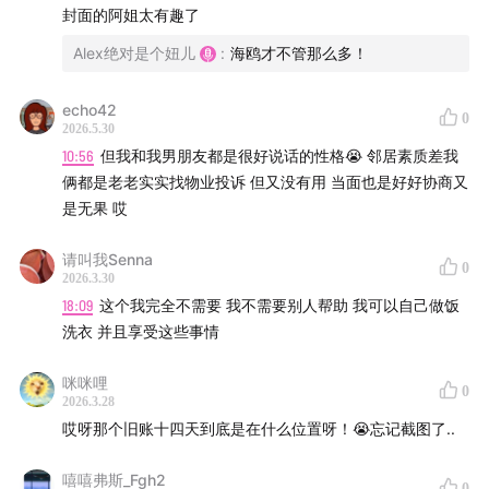
封面的阿姐太有趣了
Alex绝对是个妞儿
:
海鸥才不管那么多！
echo42
0
2026.5.30
10:56
但我和我男朋友都是很好说话的性格😭 邻居素质差我
俩都是老老实实找物业投诉 但又没有用 当面也是好好协商又
是无果 哎
请叫我Senna
0
2026.3.30
18:09
这个我完全不需要 我不需要别人帮助 我可以自己做饭
洗衣 并且享受这些事情
咪咪哩
0
2026.3.28
哎呀那个旧账十四天到底是在什么位置呀！😭忘记截图了..
嘻嘻弗斯_Fgh2
0