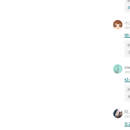
丨Song
南京上空
小
202
/ 节目
00:
李忠秋
/ 听友群
xi
《日知
202
43
并提交
由、自
入群啦
/ 商务合
陌
202
12:
欢迎发邮件