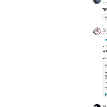
202
如
墨
202
1:0
大
次
况
驴