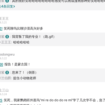
柯紫
:
真的很好笑哈哈哈哈哈哈哈哈感觉可以画成漫画那种好笑哈哈哈
 List丨
共
4
条回复
的鹰 - 冷冻街
王王王
6.3.21
里提到的研究 /
31
笑死聊鸟比聊沙漠高兴好多
老师：这种鸟的语言能力有多强？甚至学会了电瓶车警报声
柯紫
:
我背叛了我的专业！（跪.gif）
小王王王
:
哈哈哈哈哈
 /
aodongwu
录》听友群现已正式开放！进群方式：加李小日微信「bbpark20
6.3.22
:00
报告！是蒙古国！
100字以内入群申请理由（可以是自己的研究方向、喜欢《日知
我介绍、和日谈的故事等等，谢绝大段重复文字）审核通过小日
柯紫
:
您来了！（倒茶）
米兰伯爵
:
捉住小动物老师
，进群后别忘了自我介绍哦~
作 /
上三山
6.3.24
25
笑死，我家鹦鹉听外面鸟“mi re do do do re mi”学了几次学不会，急了就
至 bbpark@ritanbbpark.com