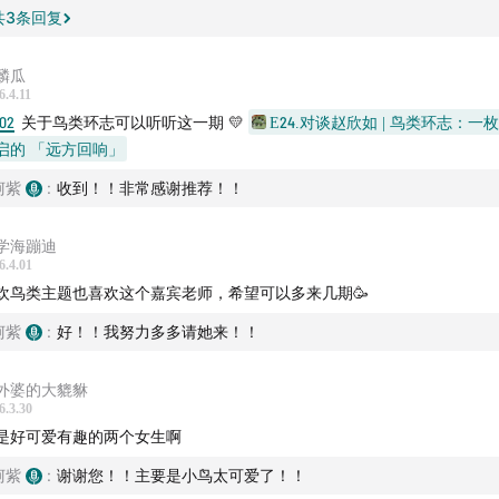
共
3
条回复
麟瓜
6.4.11
:02
关于鸟类环志可以听听这一期 💛
E24.对谈赵欣如 | 鸟类环志：一
启的 「远方回响」
柯紫
:
收到！！非常感谢推荐！！
学海蹦迪
6.4.01
欢鸟类主题也喜欢这个嘉宾老师，希望可以多来几期🥳
柯紫
:
好！！我努力多多请她来！！
外婆的大貔貅
6.3.30
是好可爱有趣的两个女生啊
柯紫
:
谢谢您！！主要是小鸟太可爱了！！