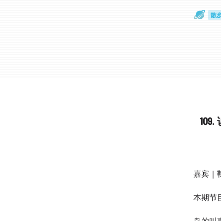
散
通
10
嘉宾｜
本期节