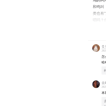
鸟的叫
和鸣叫
类也有
唱吗？
报？轻
么斑胸
说黑鸢
南京红
爻
202
是什么
怎
是猛猛
哈
当我们
习、交
去
化与传
202
天空之
本
故事。