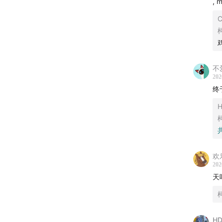
,
C
不
202
终
H
欢
202
天
HD