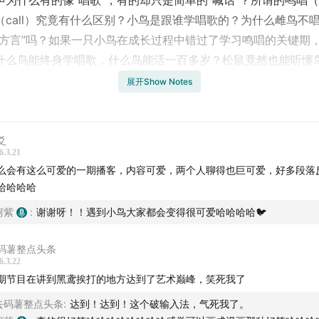
声为什么有的像“唱歌”，有的却只是简单的“喊话”？所谓的鸣唱（s
（call）究竟有什么区别？小鸟是跟谁学唱歌的？为什么雌鸟不
“方言”吗？如果一只小鸟在成长过程中错过了学习鸣唱的关键期
什么鸟能终身学唱歌，什么鸟能活一百多岁？松鼠竟然也能听懂
柔的鸟鸣是在表达什么？聊天、联络感情，或只是确认彼此的存
展开Show Notes
草雀会成为研究鸟鸣的“模式动物”？古代鸟叫声和今天的一样吗
是机会主义者？雄赳赳气昂昂的“老鹰”，竟然被比自己小的鸟轮
山森林动物园的“黑鸢5号”有什么故事？它的小书包里装着什么
爻
6.3.21
意思？乌鸦真的很聪明吗？喜鹊和灰喜鹊有什么区别？小小的猫
么会有这么可爱的一期播客，内容可爱，两个人聊得也巨可爱，好多段落
的猛禽？
哈哈哈哈
柯紫
:
谢谢呀！！遇到小鸟大家都会变得很可爱哈哈哈哈🐦
开始认真倾听鸟的鸣声、欣赏鸟的身影，才会发现这背后隐藏了
流与演化过程。从一只小鸟如何学会第一首歌，到不同种群之间
码薯整点头条
承，这些细微的差异共同构成了自然世界的一部分。或许在城市
6.3.22
间，那些被我们习以为常的声音，正在讲述着一个关于生命与环
期节目在讲到黑鸢挨打的地方达到了艺术巅峰，笑死我了
去码薯整点头条
:
达到！达到！这个破输入法，气死我了。