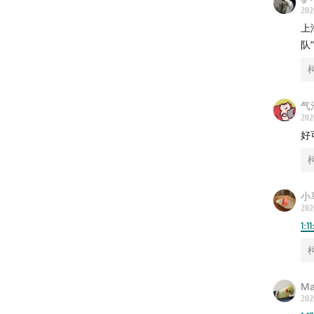
202
上
队
气
202
好
小
202
1:11
Ma
202