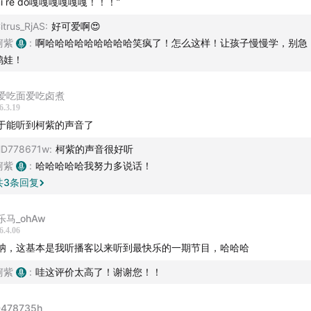
 mi re do嘎嘎嘎嘎嘎嘎！！！”
itrus_RjAS
:
好可爱啊😍
柯紫
:
啊哈哈哈哈哈哈哈哈哈笑疯了！怎么这样！让孩子慢慢学，别急
鸡娃！
爱吃面爱吃卤煮
6.3.19
于能听到柯紫的声音了
D778671w
:
柯紫的声音很好听
柯紫
:
哈哈哈哈哈我努力多说话！
共
3
条回复
乐马_ohAw
6.4.06
呐，这基本是我听播客以来听到最快乐的一期节目，哈哈哈
柯紫
:
哇这评价太高了！谢谢您！！
478735h