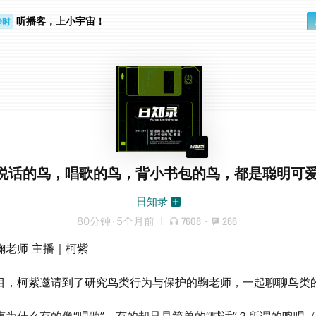
听播客，上小宇宙！
步时
勤路上
9. 说话的鸟，唱歌的鸟，背小书包的鸟，都是聪明可
日知录
80分钟
·
5个月前
7608
·
266
鞠老师 主播｜柯紫
目，柯紫邀请到了研究鸟类行为与保护的鞠老师，一起聊聊鸟类