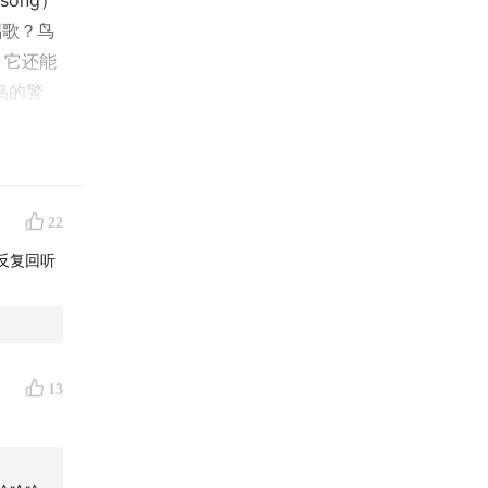
ong）
唱歌？鸟
，它还能
鸟的警
在？为什
？为什么
番殴打？
？环志又
22
头鹰竟然
反复回听
复杂的学
声音的变
的树梢与
13
境的漫长