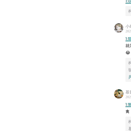
1:1
小
202
1:1
就
😂
慕
202
1:1
禽