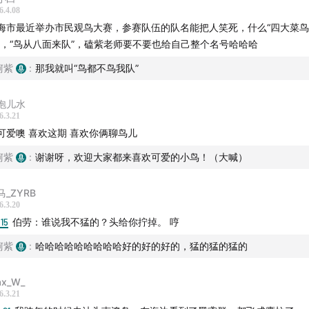
6.4.08
海市最近举办市民观鸟大赛，参赛队伍的队名能把人笑死，什么“四大菜
”，“鸟从八面来队”，磕紫老师要不要也给自己整个名号哈哈哈
柯紫
:
那我就叫“鸟都不鸟我队”
泡儿水
6.3.21
可爱噢 喜欢这期 喜欢你俩聊鸟儿
柯紫
:
谢谢呀，欢迎大家都来喜欢可爱的小鸟！（大喊）
马_ZYRB
6.3.20
:15
伯劳：谁说我不猛的？头给你拧掉。 哼
柯紫
:
哈哈哈哈哈哈哈哈哈好的好的好的，猛的猛的猛的
x_W_
6.3.21