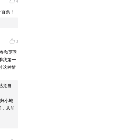
4
一百票！
3
春秋两季
季我第一
过这种情
感觉自
归小城
居，从前