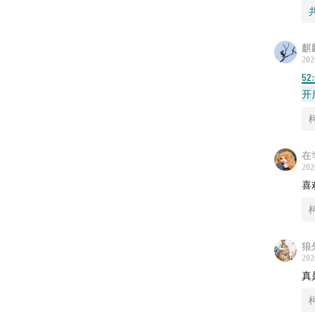
麒
202
52
开
在
202
喜
狼
202
真