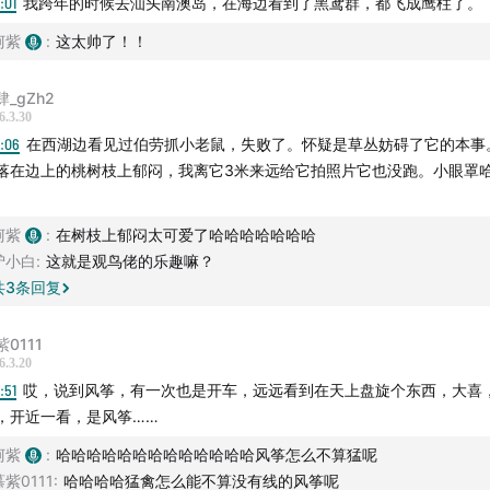
3:01
我跨年的时候去汕头南澳岛，在海边看到了黑鸢群，都飞成鹰柱了。
柯紫
:
这太帅了！！
肆_gZh2
6.3.30
0:06
在西湖边看见过伯劳抓小老鼠，失败了。怀疑是草丛妨碍了它的本事
落在边上的桃树枝上郁闷，我离它3米来远给它拍照片它也没跑。小眼罩
柯紫
:
在树枝上郁闷太可爱了哈哈哈哈哈哈哈
驴小白
:
这就是观鸟佬的乐趣嘛？
共
3
条回复
紫0111
6.3.20
8:51
哎，说到风筝，有一次也是开车，远远看到在天上盘旋个东西，大喜
，开近一看，是风筝……
柯紫
:
哈哈哈哈哈哈哈哈哈哈哈哈哈风筝怎么不算猛呢
慕紫0111
:
哈哈哈哈猛禽怎么能不算没有线的风筝呢