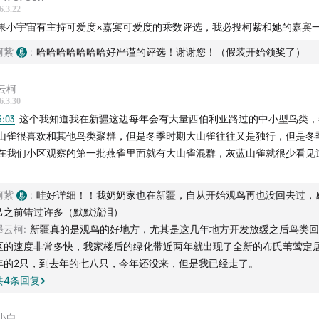
6.3.22
果小宇宙有主持可爱度×嘉宾可爱度的乘数评选，我必投柯紫和她的嘉宾
柯紫
:
哈哈哈哈哈哈哈好严谨的评选！谢谢您！（假装开始领奖了）
云柯
6.3.30
5:03
这个我知道我在新疆这边每年会有大量西伯利亚路过的中小型鸟类，
山雀很喜欢和其他鸟类聚群，但是冬季时期大山雀往往又是独行，但是冬
在我们小区观察的第一批燕雀里面就有大山雀混群，灰蓝山雀就很少看见
。
柯紫
:
哇好详细！！我奶奶家也在新疆，自从开始观鸟再也没回去过，
己之前错过许多（默默流泪）
墨云柯
:
新疆真的是观鸟的好地方，尤其是这几年地方开发放缓之后鸟类回
区的速度非常多快，我家楼后的绿化带近两年就出现了全新的布氏苇莺定
年的2只，到去年的七八只，今年还没来，但是我已经走了。
共
4
条回复
小白