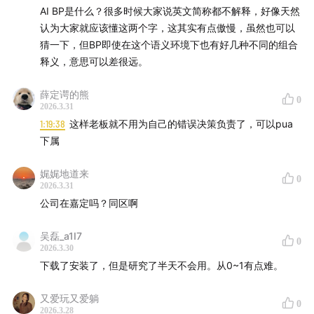
或质量工程师。」—— yinsen
AI BP是什么？很多时候大家说英文简称都不解释，好像天然
认为大家就应该懂这两个字，这其实有点傲慢，虽然也可以
「过去大家都是通过汇报线来对齐，它一定是熵增的。
猜一下，但BP即使在这个语义环境下也有好几种不同的组合
有没有可能在中间加一个 AI 总线，把组织对齐路径缩
释义，意思可以差很远。
得非常短。」—— yinsen
薛定谔的熊
0
2026.3.31
1:19:38
这样老板就不用为自己的错误决策负责了，可以pua
时间线
下属
01:30
Cherry Studio 是什么：从开源 Chat 客户端到全量
Agent 客户端
娓娓地道来
0
2026.3.31
公司在嘉定吗？同区啊
03:52
为什么很早就开始想 long-running agent：token
消耗的波峰波谷终将被填平
吴磊_a1I7
0
2026.3.30
05:21
创业源起：做产品是学习 AI 最好的方式，找到合伙
下载了安装了，但是研究了半天不会用。从0~1有点难。
人竟住在同一个镇
又爱玩又爱躺
0
08:46
2026.3.28
从多模型客户端到早期增长：客户端形态为什么能