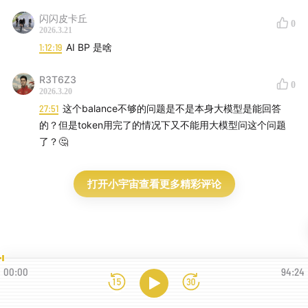
51:18
客户端形态会被飞书和 IM 替代吗：短期分流，长期
闪闪皮卡丘
IM 自身也会收缩
0
2026.3.21
1:12:19
AI BP 是啥
55:59
Cherry Studio 下一站：从客户端走向后端 long-
running agent
R3T6Z3
0
2026.3.20
1:01:36
OpenClaw 到底是炒作还是时代信号
27:51
这个balance不够的问题是不是本身大模型是能回答
的？但是token用完了的情况下又不能用大模型问这个问题
1:06:24
思维转变：从节约 Token 到最疯狂燃烧，从本地
了？🤔
推理有价值到毫无价值
打开小宇宙查看更多精彩评论
1:10:31
AIBP 的机会：批量培养没被传统路径特化规训的跨
界 AI 人才
1:20:16
管理 AI 和管理人一样：从指令型授权走向目标型
授权
00:00
94:24
1:27:24
Vision：帮企业实现 AI Native 组织，十倍乃至百