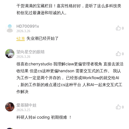
干货满满的宝藏栏目！嘉宾性格好好，是听了这么多科技类
跑出来
初创见过最谦逊和坦诚的人。
10:07
42K Star 算什么量级：对比 OpenClaw 的 30 万
HD700991x
0
2026.3.26
11:01
为什么一开始选开源而不是闭源收费
42:16
失业潮已经开始了
12:21
DeepSeek 爆火，用户涌入把 Cherry Studio "推成
望向星空的眼睛
0
了公司"
2026.3.26
很喜欢cherrystudio 我理解claw更偏管理者视角 直接去派活
15:47
社区贡献量超过内部：Claude 代码贡献排第一，社
收结果 但是cs这种更偏handson 需要交互式的工作。 我认
为工作一定是两个并存的， 已经形成Workflow的就交给AI
区贡献者排第二
，新的工作新的难点通过cs这种平台 人和AI一起来交互式工
作解决
17:34
核心贡献者一半是研究生，靠报销订阅和美团外卖凝
聚社区
愛慕關中娃
0
2026.3.25
20:50
AI 时代还要不要小而美：保持开放才能跟上变化速
科研人转ai coding 初期很难 ！
度