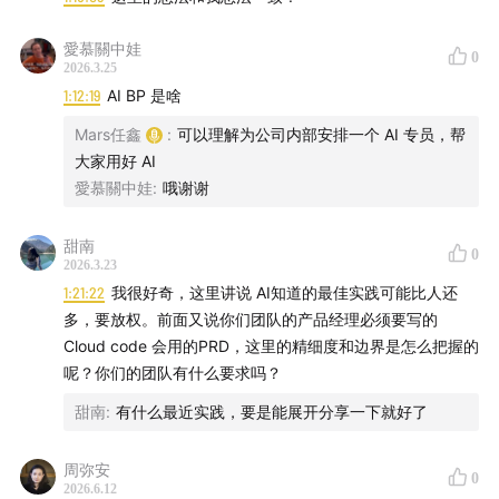
新公司最大优势是零历史包袱
愛慕關中娃
0
AIBP 将是企业最稀缺的新角色
2026.3.25
1:12:19
AI BP 是啥
Mars任鑫
:
可以理解为公司内部安排一个 AI 专员，帮
金句
大家用好 AI
愛慕關中娃
:
哦谢谢
甜南
0
2026.3.23
「搞一个弱智的模型去驱动它，其实打童工，不能期望
1:21:22
我很好奇，这里讲说 AI知道的最佳实践可能比人还
一个童工能产生多大的生产价值。」—— yinsen
多，要放权。前面又说你们团队的产品经理必须要写的
Cloud code 会用的PRD，这里的精细度和边界是怎么把握的
「节约成本这件事情一点都不重要。就是要用最疯狂的
呢？你们的团队有什么要求吗？
燃烧 Token 的方式去想象一件事情。」—— yinsen
甜南
:
有什么最近实践，要是能展开分享一下就好了
「我们以后就没有所谓的流水线了。产品经理就是需求
周弥安
工程师，设计师就是品味好的前端工程师，研发是架构
0
2026.6.12