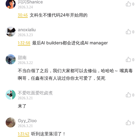
闪闪Shanice
0
25:35
2026.3.24
用户画像：从技术极客到连截图都不会的人，从中
30:45
文科生不懂代码24年开始用的
科院到母猪配种企业
anoxialiu
29:47
为什么没有急着做卖 token 的激进商业化
0
2026.3.23
1:32:56
最后AI builders都会进化成AI manager
37:51
团队规模：半年前 2 人，现在 9 人。十倍杠杆可
行，百倍仍有挑战
甜南
0
2026.3.22
41:03
新公司更有机会做 AI Native 组织：最大优势是没有
不当白领了之后，我们大家都可以去修仙，哈哈哈～ 嘴真毒
啊哥，任鑫有没有人说过你你太可爱了，笑死
历史包袱
不爱吃面爱吃卤煮
45:10
PRD 要写到 AI 能看懂为止，设计师要直接输出前端
0
2026.3.21
代码
来了
47:18
AI 效能中心：一个 04 年实习生撬动全公司 AI 工作
Gyy_ZIoo
0
流改造
2026.3.21
1:31:42
听到这里落泪了！