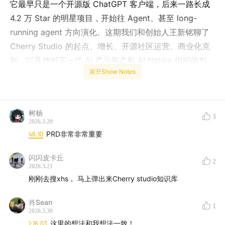
它最早只是一个开源版 ChatGPT 客户端，后来一路长成
4.2 万 Star 的明星项目，开始往 Agent、甚至 long-
running agent 方向演化。这期我们和创始人王新铭聊了
Cherry Studio 的起点、增长、开源社区运营、商业化克
制，以及他对下一代 AI 产品形态和 AI Native 组织的判
展开Show Notes
断。如果你关心开源项目怎么长成公司、AI 产品会怎么
变、组织会不会被 AI 重写，这期值得一听。
树杨
3
2026.3.20
关键要点
46:10
PRD非常非常重要
AI 时代追求小而美等于慢性自杀
闪闪皮卡丘
2
2026.3.21
刚刚去搜xhs， 马上弹出来Cherry studio知识库
本地弱模型驱动 Agent 等于雇童工
肖Sean
要用最疯狂烧 Token 的方式跑满能力
1
2026.3.30
1:16:03
这里的想法和我想法一致！