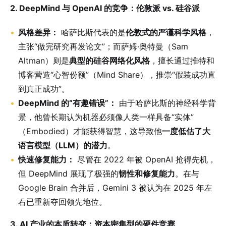
2. DeepMind 与 OpenAI 的竞争：伦敦派 vs. 硅谷派
风格差异：
哈萨比斯代表的是
伦敦式的严谨科学风格
，
主张“做完研究再发论文”；而萨姆·奥特曼（Sam
Altman）则是
典型的硅谷网络化风格
，擅长通过推特和
博客营造“心智份额”（Mind Share），推崇“假装成功直
到真正成功”。
DeepMind 的“有趣错误”：
由于哈萨比斯的神经科学背
景，他曾长期认为机器必须像人类一样具备“实体”
（Embodied）才能获得智慧，这导致他
一度低估了大
语言模型（LLM）的潜力
。
快速修复能力：
尽管在 2022 年被 OpenAI 抢得先机，
但 DeepMind 展现了极强的
韧性和修复能力
。在与
Google Brain 合并后，Gemini 3 被认为在 2025 年左
右已重新夺回领先地位。
3. AI 产业的本质转变：资本密集型的硬件竞赛