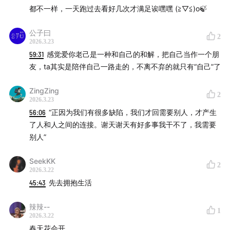
都不一样，一天跑过去看好几次才满足诶嘿嘿 (≧▽≦)o🍃
公子曰
2
2026.3.23
59:31
感觉爱你老己是一种和自己的和解，把自己当作一个朋
友，ta其实是陪伴自己一路走的，不离不弃的就只有“自己”了
ZingZing
2
2026.3.23
56:06
“正因为我们有很多缺陷，我们才回需要别人，才产生
了人和人之间的连接。谢天谢天有好多事我干不了，我需要
别人”
SeekKK
2
2026.3.22
45:43
先去拥抱生活
辣辣--
1
2026.3.22
春天花会开