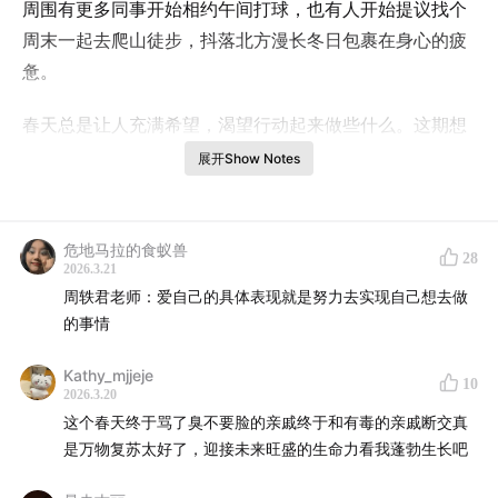
周围有更多同事开始相约午间打球，也有人开始提议找个
周末一起去爬山徒步，抖落北方漫长冬日包裹在身心的疲
惫。
春天总是让人充满希望，渴望行动起来做些什么。这期想
要为大家的春日活力预热，我们邀请周轶君和邱雨薇两位
展开Show Notes
嘉宾，一起聊聊如何在春天安顿身心、重新出发。
感谢德国高端纸巾品牌tempo得宝对本期的大力支持，视
危地马拉的食蚁兽
28
频版可移步得宝品牌官方小红书、微博及微信视频号点击
2026.3.21
周轶君老师：爱自己的具体表现就是努力去实现自己想去做
观看。
的事情
Kathy_mjjeje
10
2026.3.20
收听提示
这个春天终于骂了臭不要脸的亲戚终于和有毒的亲戚断交真
是万物复苏太好了，迎接未来旺盛的生命力看我蓬勃生长吧
10:36
放松并非开始而是结果，先要努力过才会懂得何为
放松