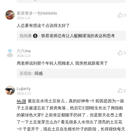
紫菜整多一包HoHoHo
3
2026.3.21
人总要有惑这个点说得太好了
颠颠桑
:
轶君老师总有让人醍醐灌顶的表达和思考
六六ma
3
2026.3.21
周老师说到那个年轻人照顾老人 我突然就跟着哭了
苏雨歌
:
同感
Lujiarty
2
2026.4.15
44:38
最近在水培土豆块儿，真的好神奇~!! 前因是因为一袋
子土豆被遗忘在了厨房角落，然后它们阴暗生长出了拇指粗
的紫绿色大芽!! 之前肯定都随手扔掉了，但是那天在📕上查
了一下土豆发芽怎么办? 看见很多人水培出了漂亮的土豆花
~!! 于是开干，现在土豆在生根长叶子的阶段，长得很快每天