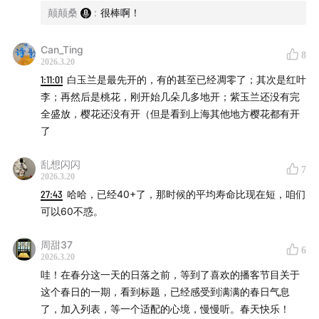
颠颠桑
:
很棒啊！
Can_Ting
8
2026.3.20
1:11:01
白玉兰是最先开的，有的甚至已经凋零了；其次是红叶
李；再然后是桃花，刚开始几朵几多地开；紫玉兰还没有完
全盛放，樱花还没有开（但是看到上海其他地方樱花都有开
了
从左至右：颠颠×周轶君×邱雨薇
乱想闪闪
7
2026.3.20
27:43
哈哈，已经40+了，那时候的平均寿命比现在短，咱们
可以60不惑。
本期参与
周甜37
6
｜嘉宾｜
2026.3.20
哇！在春分这一天的日落之前，等到了喜欢的播客节目关于
周轶君，国际新闻记者，纪录片导演，作家
这个春日的一期，看到标题，已经感受到满满的春日气息
了，加入列表，等一个适配的心境，慢慢听。春天快乐！