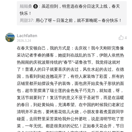
邱雨薇，心理咨询师，《恋爱中的暴君》作者
颠颠桑
:
虽迟但到，特意选在春分日这天上线，春天
快乐！
｜主播｜
周甜37
:
用心了呀～日落之前，就不算晚呢～春分快乐！
颠颠，看理想音频编辑，播客「看理想圆桌」制作人&主
Lachfalten
播
4
2026.3.24
在春天安顿自己，我的方式是：去庆祝！我今天刚听完鲁豫
采访记者李睿的播客，她提到在战乱的当下，伊朗人依然热
热闹闹的庆祝波斯传统的“春节”-诺鲁孜节。我觉得这就对
联系我们
了！普通人的日子就要喜庆的去过，风生水起的去过。在德
国，当看到到处连翘花开了，有些人家装饰了彩蛋，所有的
商务bd@vistopia.com.cn
店铺里都开始摆设兔子的装饰，面包房开始卖兔子形状的面
包，超市里摆满了瑞士莲的金色兔子巧克力，就知道，呀，
小红书@颠颠桑
复活节就要到了！复活节的意义不亚于圣诞节，而是在温暖
的春日，到处黄灿灿，充满希望。在中国的时候我们老家过
清明并不哀伤，要烤葱花馅儿火烧，小朋友拿着煮蛋跟同学
碰蛋，去田野里采苦菜给我外公外婆吃，说是清明节吃了苦
菜，一年无忧。都是很美好的记忆！正如春天花会开，节日