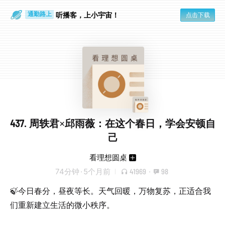
听播客，上小宇宙！
点击下载
通勤路上
眼睛好累
437. 周轶君×邱雨薇：在这个春日，学会安顿自
己
看理想圆桌
74分钟
·
5个月前
41969
·
98
🍃今日春分，昼夜等长。天气回暖，万物复苏，正适合我
们重新建立生活的微小秩序。