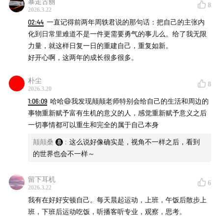
暴走古丽
8
2026.3.22
02:44
一直记得前两年周轶君说的那句话：把自己的主张内
25:59
偶尔失序的生活中，学着原谅一个做得不够好的自
化到日常里难道不是一件更需要勇气的事儿么。给了我无限
己
力量，就这样日复一日的重建自己，重复如新。
好开心啊，这两年的成长很多很多。
38:58
在人与人关系微妙的今天，如何与朋友互相倾诉与
帮助
朴尘
8
2026.3.20
48:38
放轻松不是什么都不做，甚至需要有意识地进行放
1:06:09
哈哈😄我发现颠颠老师特别会给自己的生活和周边的
松练习
事物重新赋予富有生机的意义的人，感觉重新赋予意义之后
一切事情都可以重生和完全的属于自己本身
57:53
两位嘉宾眼中的“爱你老己”是怎样的
颠颠桑
:
这么说好像确实是，视角不一样之后，看到
的世界也会不一样～
01:04:53
我们的安顿身心日常好物
留下耳机
01:09:58
来自两位嘉宾的“在春天安顿自己”寄语
6
2026.3.22
我有在好好安顿自己。每天晨起运动，上班，午饭后散步上
班，下班后运动吃饭，听播客听专业，观察，思考。