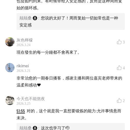
也会如约到来。有时候带给人安定感的，反而是这种周而复
始的循环感。
颠颠桑
:
您说的太好了！周而复始一切如常也是一种
安定感
灰色檸檬
3
2026.3.24
現在發生的每一分鐘都不會再來了。
rikimei
4
2026.3.21
非常治愈的一期春日播客，感谢主播和两位嘉宾老师带来的
温柔和感动❤️
今天也不能熬夜
2
2026.3.25
51:55
对的，这个就是我一直想要锻炼的能力:允许事情悬而
未决。
颠颠桑
:
这次也学习了🫡