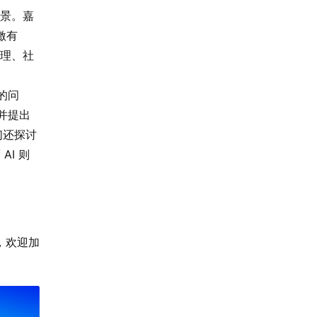
前景。嘉
激有
管理、社
的问
并提出
宾们还探讨
I 则
，欢迎加