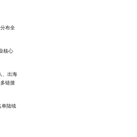
员分布全
创业核心
人、出海
更多链接
名单陆续