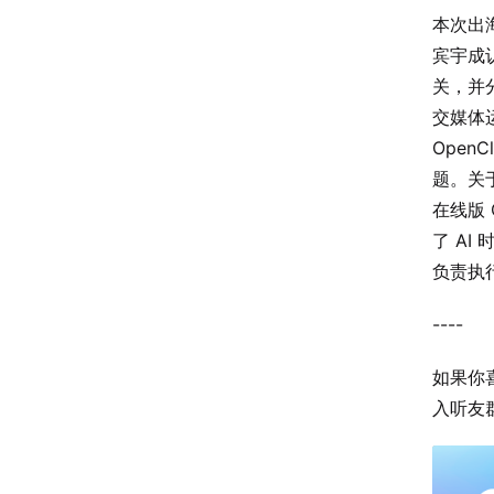
本次出
宾宇成认
关，并
交媒体
Ope
题。关
在线版 
了 AI
负责执
----
如果你
入听友