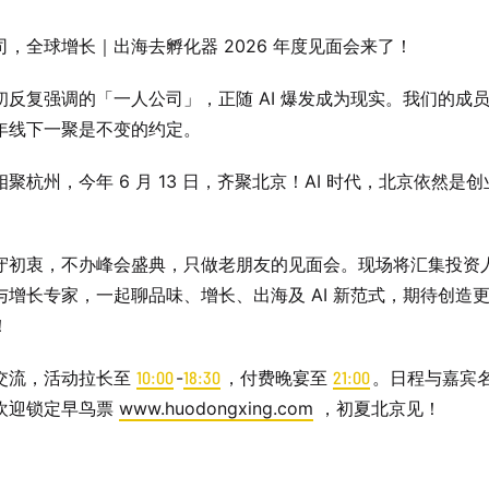
司，全球增长｜出海去孵化器 2026 年度见面会来了！
初反复强调的「一人公司」，正随 AI 爆发成为现实。我们的成
年线下一聚是不变的约定。
聚杭州，今年 6 月 13 日，齐聚北京！AI 时代，北京依然是
守初衷，不办峰会盛典，只做老朋友的见面会。现场将汇集投资
与增长专家，一起聊品味、增长、出海及 AI 新范式，期待创造
！
交流，活动拉长至
10:00
-
18:30
，付费晚宴至
21:00
。日程与嘉宾
欢迎锁定早鸟票
www.huodongxing.com
，初夏北京见！