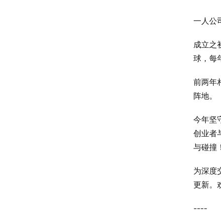
一人公
成立之
球，每
前两年相
阵地。
今年坚
创业者
与碰撞
为深度
更新。
----