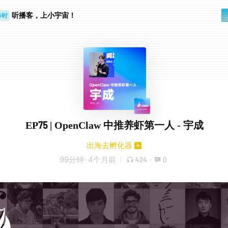
步时
听播客，上小宇宙！
勤路上
EP75 | OpenClaw 中推养虾第一人 - 宇成
出海去孵化器
99分钟
·
4个月前
424
·
0