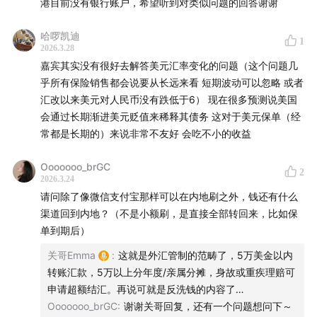
港目前没有银行账户，希望听到对类似问题的回答谢谢
「✅迭代」
1.0时代，各家保险公司比数字（回报率）。
哈啰凯迪
2.0时代，2023年口罩之后，围绕着保险产品本身，在收益
1
2026.3.28
以外增加了功能上的变化。
嘉宾其实没有很好去解答美元汇率变化的问题（这个问题几
3.0时代，不仅给客户提供产品/收益/功能。还提供了在保单
乎所有保险销售都会说要从长远来看 短期波动可以忽略 或者
之外的未来的解决方案，打造一个生态。
汇改以来美元对人民币没有跌低于6） 现在很多预测说美国
会通过长期渐进美元贬值来稀释其债务 这对于美元保单（经
「✅确定性」
常都是长期的）来说非常不友好 会吃不小的收益
香港市场很成熟，香港本地的客户，对于预期收益不是很看
重，反而更认可确定性，因为真的是稀缺。
Ooooooo_brGC
2
内地客户，过去房地产市场带来的红利、投资的收益，对于
2026.3.24
更高收益还是有期待。
请问除了像微信支付宝那样可以在内地刷之外，钱还有什么
不是产品的优劣，而是和你的需求错配。你的需求和预期，
渠道回到内地？（不是小额刷，是直接全部转回来，比如保
更适合哪类产品。
单到期后）
中国已经进入到老龄化时代，老年人越来越多，同时现在的
关哥Emma
:
这就是外汇管制的范畴了，5万美金以内
出生率下降，未来中青年人群会越来越少。
转账汇款，5万以上分年度/亲属分摊，身故或重疾理赔可
老年人是储蓄型的经济，中青年才是消费型和信贷型的经
申请超额结汇。再说可就是反洗钱的内容了…
济。意味着未来越来越多的钱会存在银行，短时间不能解决
Ooooooo_brGC
:
谢谢关哥回复，还有一个问题想问下～
的，所以低利率时代会让确定性的产品越来越稀缺。