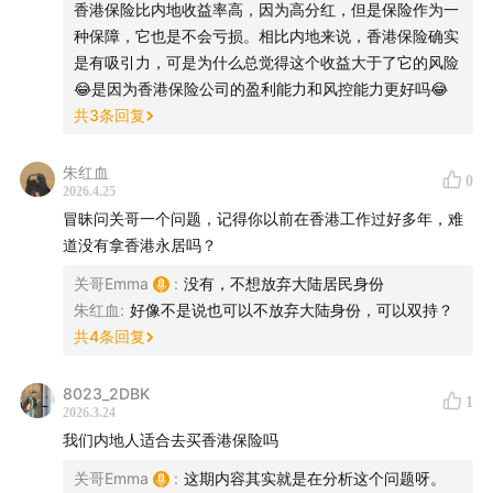
香港保险比内地收益率高，因为高分红，但是保险作为一
种保障，它也是不会亏损。相比内地来说，香港保险确实
「✅建议」
是有吸引力，可是为什么总觉得这个收益大于了它的风险
1）先规划未来生活
😂是因为香港保险公司的盈利能力和风控能力更好吗😂
考虑场景，确定资金需求。匹配自己的人生周期。
共
3
条回复
人生周期表：用钱，都是为了人生的一些场景。规划这笔钱
怎么使用，都要看未来五年、十年甚至更长时间段内，是什
朱红血
么状态。
0
2026.4.25
财富配置：最简单的是，把你的钱分配到你人生当中不同的
冒昧问关哥一个问题，记得你以前在香港工作过好多年，难
时间段和不同的对象身上。“什么时候”“谁”来花这笔钱，花
道没有拿香港永居吗？
“多少”钱。
关哥Emma
:
没有，不想放弃大陆居民身份
2）认知香港保险
朱红血
:
好像不是说也可以不放弃大陆身份，可以双持？
香港：成熟的法律环境，连接全球的金融市场，全世界的金
共
4
条回复
融中心；
美元：现在还是不可替代的国际货币，美元在全世界储备货
币里占60%，人民币是2%~3%；
8023_2DBK
1
2026.3.24
资产配置：配置这个资产，要解决未来的问题，跨地域、跨
我们内地人适合去买香港保险吗
货币，对冲风险。
鸡蛋不要放在一个篮子里，篮子不要放在一个货架上，货架
关哥Emma
:
这期内容其实就是在分析这个问题呀。