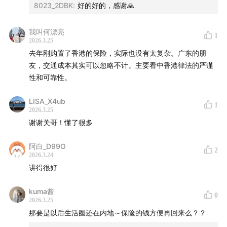
不要放在一个超市里。
8023_2DBK
:
好的好的，感谢🙏
做配置、做人生规划，是对未来的选择。
我叫何漂亮
1
2026.3.25
去年刚购置了香港的保险，实际也没有太复杂。广东的朋
友，交通成本其实可以忽略不计。主要看中香港律法的严谨
性和可靠性。
LISA_X4ub
1
2026.3.25
谢谢关哥！懂了很多
阿白_D99O
2
2026.3.24
讲得很好
kuma酱
0
2026.3.25
那要是以后生活圈还在内地～保险的钱方便再回来么？？