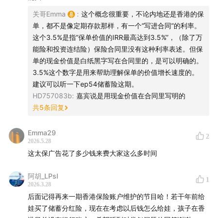
低保证&高分红：香港市场上现在最主流的储蓄分红保险。确
44:15
推动便捷的电子投/核保、线上售后服务普及
定能拿到的部分现金价值比例较低，平均0.5%左右（保证收
关哥Emma
:
这个概念很重要，不论内地还是香港的保
益）。分红占比很高，长期收益率最高6.5%（不保证收
单，都不是像定期存款那样，有一个“写进合同”的利率。
50:23
太保香港的差异化服务，不只体现在细节当中
益）。
这个3.5%是指“保单价值的IRR最高达到3.5%”，（除了万
目前主要客户人群是高知人群，高净值人群/超高净值人群、
能险和投资连结险）保险合同里没有这种利率表述。但保
Part 3 个体从业者的感受与建议
中产人群。学习能力、对复杂问题的解决能力更强一些。
单的现金价值是白纸黑字写在合同里的，是可以明确的。
3.5%这个数字是用来帮助理解保单的价值增长速度的。
51:58
从内地到香港，从业习惯有哪些变化？
「✅香港保险 - 监管」
建议可以听一下ep54储蓄险这期。
弱监管、强自律的一种监管模式。
HD757083b
:
嘉宾说是用现金价值在合同里写明的
54:17
作为从业者，个人配置做了哪些调整？
财务安全（偿付能力）：保险公司的风险承受能力，是否和
共
5
条回复
资本能力相匹配。
56:58
在太保香港工作是种什么感受？
公平性原则：非常看重对投保人的保护。不能有销售误导，
Emma29
2
一旦有实证，销售人员最重是犯罪。
2026.5.28
59:19
见惯风浪的香港本地人反而更偏爱确定性？
除此之外，在产品设计、功能、投资回报上，没有特别严格
这太保广告花了多少钱来费大家这么多时间
的控制，给了保险公司很大的经营空间。
63:47
给对香港保险感兴趣的听众的一些建议：
阿胡_LPsl
中资国有的保险公司，是社会稳定器的角色。
1
2026.3.28
中资保险公司在香港，更懂内地客户的需求。
先规划未来生活，考虑场景，确定资金需求
后面记得再来一期香港保险账户维护的节目哈！若干年前给
选产品，背后是选公司。
从三个层次认知香港保险：香港、美元、配置
娃买了储蓄分红险，现在在考虑以后钱怎么给娃，孩子在香