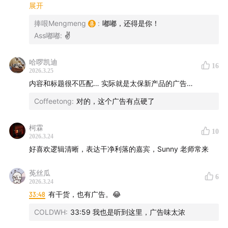
等。
展开
以下内容仅属一般资料，只供参考之用，受访嘉宾及其工
内地保险是挡风遮雨的伞，而香港保险本质是全球配置的
捧哏Mengmeng
:
嘟嘟，还得是你！
作单位无意借此作出任何保单要约，或在香港以外提供、
船。
Ass嘟嘟
:
✌️
以终为始，做一件事情的目的是什么？要解决什么问题？
安排、游说、要约或建议任何人购买受访嘉宾其工作单位
产品，只是一个解决方案而已。明确需求才能找到合适的工
的保险产品或服务。
哈啰凯迪
16
具。
2026.3.25
请读者注意判断其中风险，结合个人投资目标、财务状况
内容和标题很不匹配… 实际就是太保新产品的广告…
「✅隐形成本」
和需求，独立思考，谨慎决策。
Coffeetong
:
对的，这个广告有点硬了
1）人必须到香港
你的时间成本、交通成本，以及对香港的保险产品，要有最
⌛时间轴
基本的认知和理解。
柯霖
10
2026.3.24
2）汇率风险
Part 1 香港保险到底值不值得买？
好喜欢逻辑清晰，表达干净利落的嘉宾，Sunny 老师常来
未来人民币升值 or 贬值。
两种货币的需求下，能否承受相对复杂的变化。
01:24
嘉宾背景：见证过两地保险市场 26 年风云的前辈
莬丝瓜
汇率非常复杂，更应该看重资产配置，而不是赌汇率。
6
2026.3.24
3）香港账户
33:48
有干货，也有广告。😂
03:32
香港保险为什么与众不同？它的本质是什么？
在香港本地要有一个接收账户。
COLDWH
:
33:59 我也是听到这里，广告味太浓
香港是全球最自由的国际金融中心，对反洗钱要求非常严
08:26
境外配置有哪些「隐形成本」最容易被忽略？
格。开银行账户有相关要求，而且越来越紧。