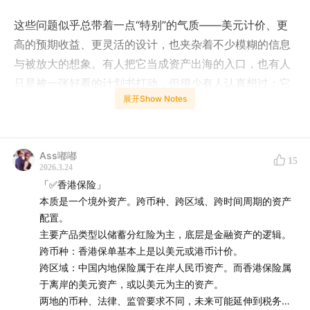
这些问题似乎总带着一点“特别”的气质——美元计价、更
高的预期收益、更灵活的设计，也夹杂着不少模糊的信息
与被放大的想象。有人把它当成资产出海的入口，也有人
只是被一张好看的计划书打动，但很少有人认真想过：它
展开Show Notes
到底在你的整体资产配置里，扮演什么角色。
所以这一期，我们不急着谈产品，也不急着给结论，而是
先把框架搭起来。香港保险究竟是什么？它为什么会存
Ass嘟嘟
15
2026.3.24
在？它的收益从哪里来，风险又落在谁身上？以及，更重
「✅香港保险」
要的——什么样的人适合，什么样的人其实不必考虑。
本质是一个境外资产。跨币种、跨区域、跨时间周期的资产
配置。
如果你对“境外资产配置”这个话题有过好奇，或者正在被
主要产品类型以储蓄分红险为主，底层是金融资产的逻辑。
各种信息反复触达，这期节目，或许能帮你把一些关键的
跨币种：香港保单基本上是以美元或港币计价。
问题，提前想清楚。
跨区域：中国内地保险属于在岸人民币资产。而香港保险属
于离岸的美元资产，或以美元为主的资产。
⚠️风险提示：
两地的币种、法律、监管要求不同，未来可能延伸到税务