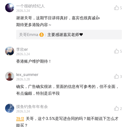
最低结余要求：通常1W~3W港币。如果没有达到，银行会收
一个很i的经纪人
5
16:46
未来的收益与理赔金，跨境使用时是否方便？
2026.3.24
取月度管理费，100~300港币/月。
谢谢关哥，这期节目讲得真好，嘉宾也很真诚👍
每月要收取100~300的费用。
19:55
什么样的人比较适合配置香港保险？
期待更多港险内容～
如果一年没有交易，也可能会冻结。
关哥Emma
:
主要感谢嘉宾老师♥️
Part 2 中资香港保险公司的优势
「✅跨境使用」
提取金额或者理赔款，是给到你所在的香港账户上。
李欣er
26:17
香港保险业有哪些监管特点？
5
香港账户的港币，可以直接在国内支付，微信、支付宝、刷
2026.3.24
银行卡都可以。自动完成换汇。
香港账户维护期待！
28:48
中资国有背景的影响是什么？
任何时候配置香港保险，一定要配置合理的比例。留出2-3年
流动资金，满足家庭生活；留出应急的风险准备金；额外的
lex_summer
31:43
香港保险从 1.0 到 3.0 的迭代
3
2026.3.28
闲钱，拿出一部分到香港或海外配置。
确实，广告确实很浓，里面的信息有可参考的，但不全面，
33:54
中资险企的优势与新产品举例
有点偏颇，特别是后半段
「✅适宜人群」
有一定的资产量，对冲不同货币、不同区域的风险。甚至通
41:45
香港保险的主要客户人群有哪些？
摸鱼钓鱼年年有余
过在香港配置美元资产，享受到全球投资的红利。
2
2026.3.24
有外币的资金需求，海外生活、工作的实际场景。
43:10
可能会遇到哪些常见的售后？
39:13
关哥，这个3.5%是写进合同的吗？能不能说下怎么才
同时要有一定的风险承受的能力。
能买？