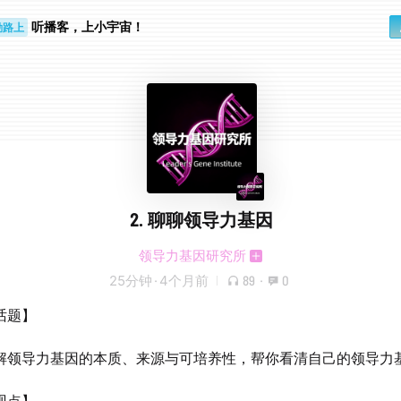
听播客，上小宇宙！
勤路上
睛好累
2. 聊聊领导力基因
领导力基因研究所
25分钟
·
4个月前
89
·
0
话题】
解领导力基因的本质、来源与可培养性，帮你看清自己的领导力