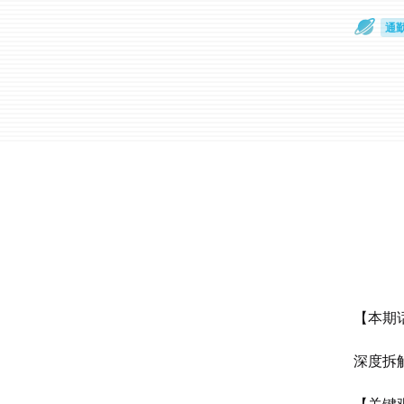
通
眼
【本期
深度拆