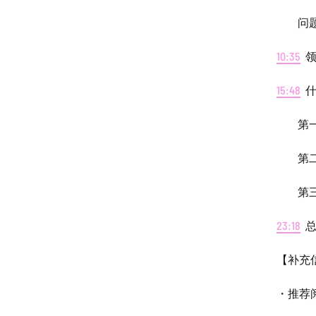
问题
10:35
领
15:48
什
第一
第二
第三
23:18
总
【补充
・推荐