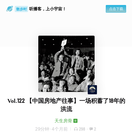
听播客，上小宇宙！
点击下载
散步时
通勤路上
Vol.122 【中国房地产往事】一场积蓄了18年的
洪流
天生房骨
29分钟
·
4个月前
298
·
2