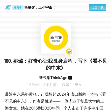
听播客，上小宇宙！
点击下载
散步时
通勤路上
100. 姚璐：好奇心让我孤身启程，写下《看不见
的中东》
新气集ThinkAge
66分钟
·
4个月前
820
·
4
最近中东局势紧张，让我想起2024年底出版的一本书《看
不见的中东》，作者是姚璐——一位毕业于复旦大学的上
海女生。她在2016到2020年间一个人走访了许多中东国