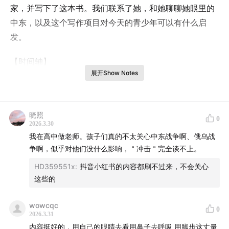
家，并写下了这本书。我们联系了她，和她聊聊她眼里的
中东，以及这个写作项目对今天的青少年可以有什么启
发。
【时间轴】
展开Show Notes
01:11
姚璐听到2月28号战火重燃的消息时，第一时间的反
应是什么？
02:18
“实际去到了伊朗之后，我发现人民比我想象中要更
晓照
友好、更热情、更好客。”
0
2026.3.30
04:49
伊朗人拥有超越政治立场的民族骄傲与认同
我在高中做老师。孩子们真的不太关心中东战争啊、俄乌战
12:55
姚璐：相较于近在咫尺的冲突，伊朗人更关心“远方
争啊，似乎对他们没什么影响，＂冲击＂完全谈不上。
的敌人”
HD359551x
:
抖音小红书的内容都刷不过来，不会关心
17:35
战争的失控：历史遗留问题像高压锅一样，在被闷了
这些的
很久之后突然爆发
22:25
姚璐如何拥有走出第一步的勇气？
wowcqc
0
2026.3.31
26:30
作为摄影师的姚璐为何在出版时选择以文字作为主
内容挺好的，用自己的眼睛去看用鼻子去呼吸 用脚步这丈量