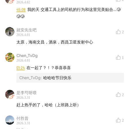
2026.4.02
奥巴庆 老胡 偏偏
45:08
我的天 交通工具上的司机的行为和这里完美贴合…🥲
🥲🥲
BGM：
就安先生吧
张国荣-春夏秋冬
2
2026.4.01
太原，海南文昌，酒泉，西昌卫星发射中心
感谢大家的收听，大家也可以在留言区分享您的感受。
Chen_TvDg
1
2026.4.01
01:24
在一起了？！？恭喜恭喜
Chen_TvDg
:
哈哈哈节日快乐
是李芍呀喂
2
2026.3.31
赶上热乎的了，哈哈（上班路上听）
付胜昔
2
2026.3.31