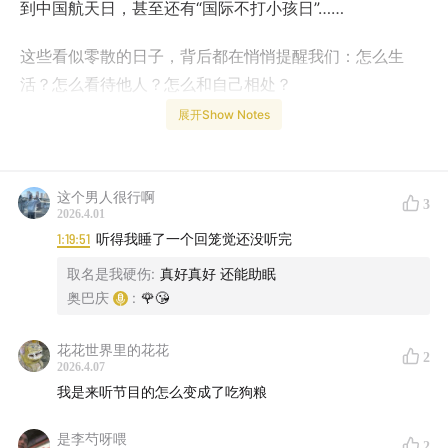
到中国航天日，甚至还有“国际不打小孩日”……
这些看似零散的日子，背后都在悄悄提醒我们：怎么生
活？怎么看待他人？怎么和自己相处？
展开Show Notes
这一期，我们一起翻开4月这本“隐藏日历”，把那些被忽略
的意义，一点点找回来。
这个男人很行啊
3
其实这些日子，从来都不是冷冰冰的“纪念日”，它们更像
2026.4.01
是——藏在时间里的提示卡，我们只是想提醒你：可以慢
1:19:51
听得我睡了一个回笼觉还没听完
一点、可以温柔一点、也可以认真生活一点。
取名是我硬伤
:
真好真好 还能助眠
奥巴庆
:
🌹😘
如果你愿意，从今天开始，试着每天留意一个“日子”吧~也
许你会发现：生活没有那么普通，只是我们很久没有认真
花花世界里的花花
2
看过它了。
2026.4.07
我是来听节目的怎么变成了吃狗粮
【本期主播】
是李芍呀喂
2