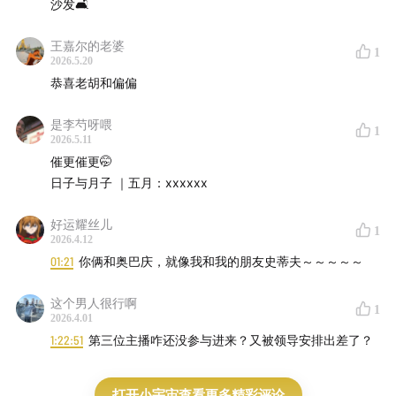
沙发🛋️
王嘉尔的老婆
1
2026.5.20
恭喜老胡和偏偏
是李芍呀喂
1
2026.5.11
催更催更🤭
日子与月子 ｜五月：xxxxxx
好运耀丝儿
1
2026.4.12
01:21
你俩和奥巴庆，就像我和我的朋友史蒂夫～～～～～
这个男人很行啊
1
2026.4.01
1:22:51
第三位主播咋还没参与进来？又被领导安排出差了？
打开小宇宙查看更多精彩评论