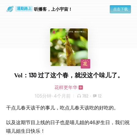
散步时
通勤路上
听播客，上小宇宙！
点击下载
Vol：130 过了这个春，就没这个味儿了。
花样更年华
105分钟
·
4个月前
782
·
12
干点儿春天该干的事儿，吃点儿春天该吃的好吃的。
以及这期节目上线的日子也是喵儿姐的46岁生日，我们祝
喵儿姐生日快乐！