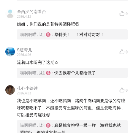
本期主播：怕鱼但爱吃鱼的端姐/一直惦记做美食博主的喵
圣西罗的南看台
儿姐/一顿能喝3.5升煲汤的土夯夯
0
2026.4.15
姐姐，你们说的是花特美酒楼吧😄
——本期节目适宜下饭——
喵啊啊喵儿姐
:
华特美！！！对对对对对！
我们终于好好聊了一些大家都爱吃的美食，并且打算把美
食这个话题延续下去。
S遛弯儿
0
2026.4.06
流着口水听完了这期☺️
本期我们主要的话题是春天应时当令的美食，包括但不限
于
喵啊啊喵儿姐
:
快去挨着个儿都给做了
腌笃鲜
扎心小铁锤
0
2026.4.02
我也是不吃羊肉，还不吃鸭肉，猪肉牛肉鸡肉要是做的有膻
味我都吃不了，不能接受有土腥味的河鱼。但是爱吃海鲜，
可以接受海腥味🥲
喵啊啊喵儿姐
:
真是挑食挑得一模一样，海鲜我也就
爱吃虾，别的其实都一般。