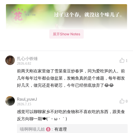
展开Show Notes
扎心小铁锤
1
2026.4.02
前两天刚在家里做了雪菜蚕豆炒春笋，同为爱吃笋的人。前
几年每年过年都会做盆菜，发鲍鱼真的是个难题，每年都发
好几天，做完还是有硬芯，今年已经彻底放弃了😂😂
Raul_yuwJ
0
2026.7.15
感觉可以聊聊家乡不好吃的食物和不喜欢吃的东西，跟美食
反方向聊一期🍽️(´・ω・｀)
喵啊啊喵儿姐
:
有道理