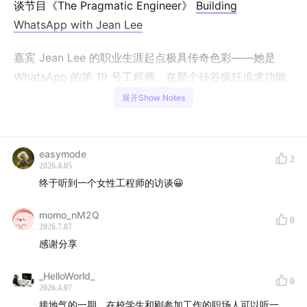
谈节目《The Pragmatic Engineer》
Building
WhatsApp with Jean Lee
嘉宾 Jean Lee 的职业生涯起点极具传奇色彩——她是
WhatsApp 的第 19 号工程师。在那个硅谷疯狂追求功能
堆砌和复杂流程的年代，WhatsApp 像是一个“异类”：没
展开Show Notes
有代码审查、没有 Scrum 站会、没有敏捷开发，甚至创
始人 Jan Koum 会对 99% 的新功能提议说“不”。
easymode
2
在这期节目中，Jean 将带我们回到那个 30 人支撑 4.5 亿
2026.4.05
终于听到一个女性工程师的访谈😀
用户的纯粹时代。你将听到：一个极简团队如何原生开发
8 个移动平台？为什么那一美元的年费是用来“抑制增长”
momo_nM2Q
0
的？当扎克伯格走进会议室宣布 190 亿美金收购时，工程
2026.7.07
师们在想什么？此外，Jean 还深度拆解了她在 Meta 担
感谢分享
任工程经理期间观察到的职场真相：为什么技术最好的工
_HelloWorld_
程师不一定能晋升？经理在绩效考核中到底扮演什么角
0
2026.4.07
色？无论你是开发者、产品经理还是创业者，这期关于效
接地气的一期，在校学生和刚参加工作的职场人可以听一