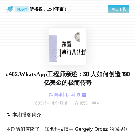
听播客，上小宇宙！
点击下载
散步时
通勤路上
#482.WhatsApp工程师亲述：30 人如何创造 190
亿美金的极简传奇
跨国串门儿计划
60分钟
·
4个月前
1650
·
4
📝 本期播客简介
本期我们克隆了：知名科技博主 Gergely Orosz 的深度访