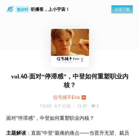
听播客，上小宇宙！
点击下载
散步时
通勤路上
vol.40-面对“停滞感”，中登如何重塑职业内
核？
信号捕手Eric
7分钟
·
4个月前
97
·
2
面对“停滞感”，中登如何重塑职业内核？
主题解读
：直面“中登”最痛的痛点——当晋升无望、裁员