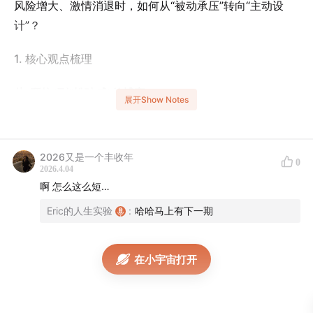
风险增大、激情消退时，如何从“被动承压”转向“主动设
计”？
1. 核心观点梳理
从“硬抗”到“松弛感”的博弈
展开Show Notes
引用博主
：
关雅荻
、
Steve（史秀雄）
内容提炼
：
2026又是一个丰收年
0
关雅荻视角
（极限运动与创业）：中年人的韧性不是在
2026.4.04
办公室里“熬”出来的，而是通过拓展物理和认知的边界
啊 怎么这么短…
获得的。当你觉得生活停滞，需要的是“超验”体验来打
Eric的人生实验
:
哈哈马上有下一期
破稳态。
Steve视角
（心理咨询师）：重点解析“中年危机”其实
在小宇宙打开
是“中年成熟”的契机。中登要解决的不仅是钱的问题，
更是“我是谁”的身份认同问题。缺乏深度的自我对话，
换工作只是换了一个牢笼。